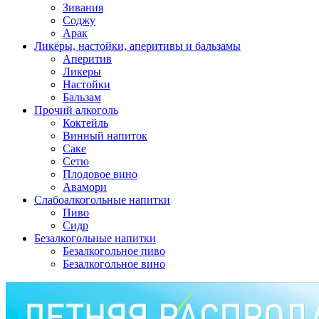
Зивания
Соджу
Арак
Ликёры, настойки, аперитивы и бальзамы
Аперитив
Ликеры
Настойки
Бальзам
Прочий алкоголь
Коктейль
Винный напиток
Саке
Сетю
Плодовое вино
Авамори
Слабоалкогольные напитки
Пиво
Сидр
Безалкогольные напитки
Безалкогольное пиво
Безалкогольное вино