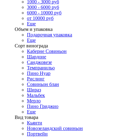
1000 - 3000 руб
3000 - 6000 руб
6000 - 10000 руб
от 10000 руб
Еще
Объем и упаковка
Подарочная упаковка
Еще
Сорт винограда
Каберне Совиньон
Шардоне
Санджовезе
Темпранильо
Пино Нуар
Рислинг
Совиньон блан
Шираз
Мальбек
Мерло
Пино Гриджио
Еще
Вид товара
Кьянти
Новозеландский совиньон
Портвейн