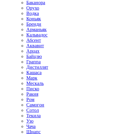
Баканора
Орухо
Водка
Коньяк
Бренди
Арманьяк
Кальвадос
Абсент
Аквавит
Арцах
Байцзю
Граппа
Дистиллят
Кашаса
Марк
Мескаль
Писко
Ракия
Ром
Самогон
Сотол
Текила
Узо
Чача
Шнапс