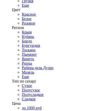
Грузия
Еще
Цвет
Красное
Белое
Розовое
Регион
Крым
Кубань
Бордо
Бургундия
Тоскана
Пьемонт
Венето
Риоха
Рибера дель Дуэро
Мозель
Еще
Тип по сахару
Сухое
Полусухое
Полусладкое
Сладкое
Цена
до 1000 руб