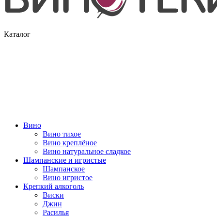
Каталог
Вино
Вино тихое
Вино креплёное
Вино натуральное сладкое
Шампанские и игристые
Шампанское
Вино игристое
Крепкий алкоголь
Виски
Джин
Расилья