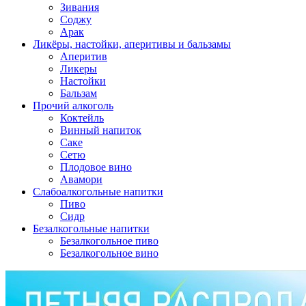
Зивания
Соджу
Арак
Ликёры, настойки, аперитивы и бальзамы
Аперитив
Ликеры
Настойки
Бальзам
Прочий алкоголь
Коктейль
Винный напиток
Саке
Сетю
Плодовое вино
Авамори
Слабоалкогольные напитки
Пиво
Сидр
Безалкогольные напитки
Безалкогольное пиво
Безалкогольное вино