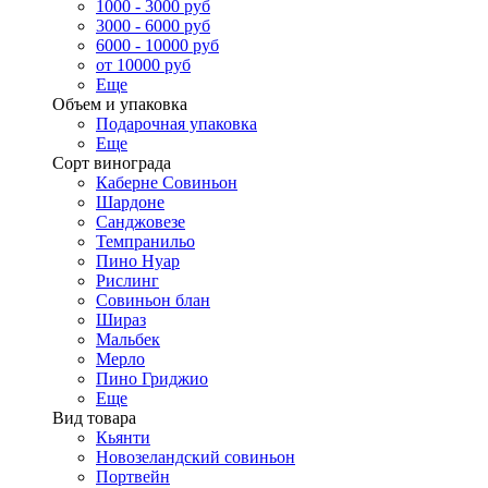
1000 - 3000 руб
3000 - 6000 руб
6000 - 10000 руб
от 10000 руб
Еще
Объем и упаковка
Подарочная упаковка
Еще
Сорт винограда
Каберне Совиньон
Шардоне
Санджовезе
Темпранильо
Пино Нуар
Рислинг
Совиньон блан
Шираз
Мальбек
Мерло
Пино Гриджио
Еще
Вид товара
Кьянти
Новозеландский совиньон
Портвейн