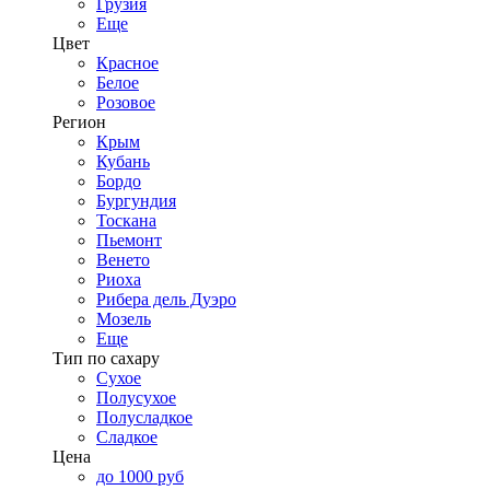
Грузия
Еще
Цвет
Красное
Белое
Розовое
Регион
Крым
Кубань
Бордо
Бургундия
Тоскана
Пьемонт
Венето
Риоха
Рибера дель Дуэро
Мозель
Еще
Тип по сахару
Сухое
Полусухое
Полусладкое
Сладкое
Цена
до 1000 руб