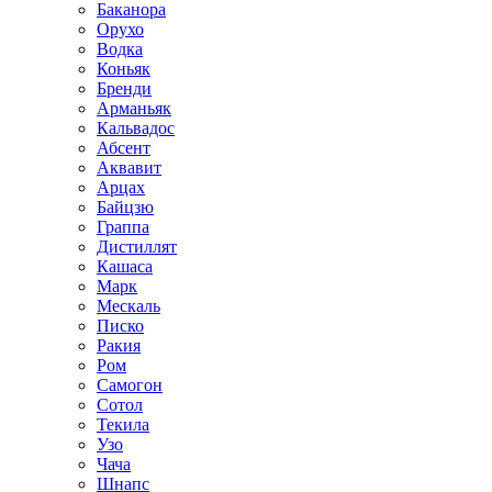
Баканора
Орухо
Водка
Коньяк
Бренди
Арманьяк
Кальвадос
Абсент
Аквавит
Арцах
Байцзю
Граппа
Дистиллят
Кашаса
Марк
Мескаль
Писко
Ракия
Ром
Самогон
Сотол
Текила
Узо
Чача
Шнапс