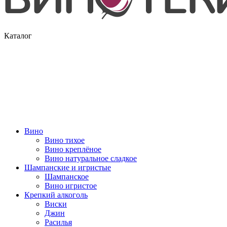
Каталог
Вино
Вино тихое
Вино креплёное
Вино натуральное сладкое
Шампанские и игристые
Шампанское
Вино игристое
Крепкий алкоголь
Виски
Джин
Расилья