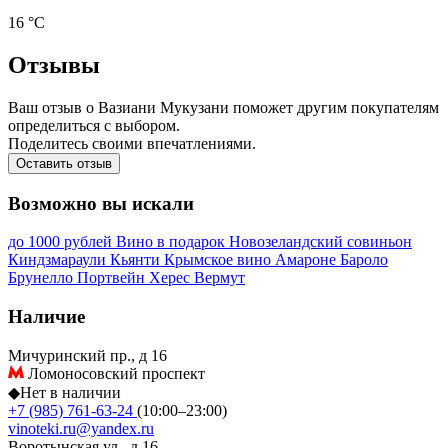
16 °С
Отзывы
Ваш отзыв о Вазиани Мукузани поможет другим покупателям
определиться с выбором.
Поделитесь своими впечатлениями.
Оставить отзыв
Возможно вы искали
до 1000 рублей
Вино в подарок
Новозеландский совиньон
Киндзмараули
Кьянти
Крымское вино
Амароне
Бароло
Брунелло
Портвейн
Херес
Вермут
Наличие
Мичуринский пр., д 16
Ломоносовский проспект
◆
Нет в наличии
+7 (985) 761-63-24
(10:00–23:00)
vinoteki.ru@yandex.ru
Воротынская ул., д 16