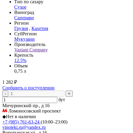
Тип по сахару
Сухое
Виноград
Саперави
Регион
Грузия
,
Кахетия
СубРегион
Мукузани
Производитель
Vaziani Company
Крепость
12.5%
Объем
0,75 л
1 282 ₽
Сообщить о поступлении
-
+
бут
Мичуринский пр., д 16
Ломоносовский проспект
◆
Нет в наличии
+7 (985) 761-63-24
(10:00–23:00)
vinoteki.ru@yandex.ru
Воротынская ул., д 16