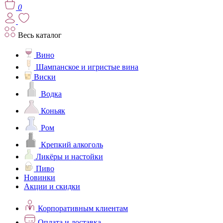
0
Весь каталог
Вино
Шампанское и игристые вина
Виски
Водка
Коньяк
Ром
Крепкий алкоголь
Ликёры и настойки
Пиво
Новинки
Акции и скидки
Корпоративным клиентам
Оплата и доставка