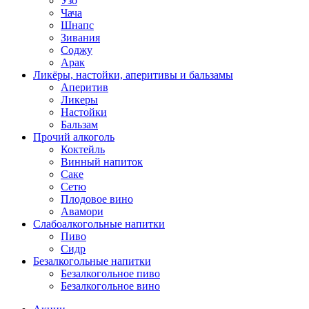
Узо
Чача
Шнапс
Зивания
Соджу
Арак
Ликёры, настойки, аперитивы и бальзамы
Аперитив
Ликеры
Настойки
Бальзам
Прочий алкоголь
Коктейль
Винный напиток
Саке
Сетю
Плодовое вино
Авамори
Слабоалкогольные напитки
Пиво
Сидр
Безалкогольные напитки
Безалкогольное пиво
Безалкогольное вино