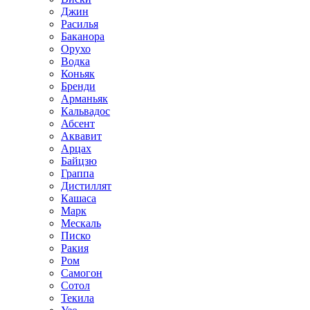
Джин
Расилья
Баканора
Орухо
Водка
Коньяк
Бренди
Арманьяк
Кальвадос
Абсент
Аквавит
Арцах
Байцзю
Граппа
Дистиллят
Кашаса
Марк
Мескаль
Писко
Ракия
Ром
Самогон
Сотол
Текила