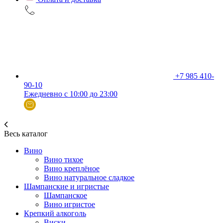
+7 985 410-
90-10
Ежедневно с 10:00 до 23:00
Весь каталог
Вино
Вино тихое
Вино креплёное
Вино натуральное сладкое
Шампанские и игристые
Шампанское
Вино игристое
Крепкий алкоголь
Виски