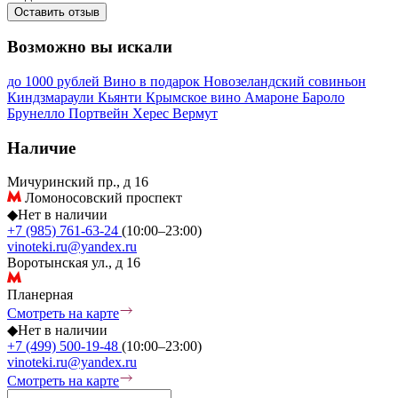
Оставить отзыв
Возможно вы искали
до 1000 рублей
Вино в подарок
Новозеландский совиньон
Киндзмараули
Кьянти
Крымское вино
Амароне
Бароло
Брунелло
Портвейн
Херес
Вермут
Наличие
Мичуринский пр., д 16
Ломоносовский проспект
◆
Нет в наличии
+7 (985) 761-63-24
(10:00–23:00)
vinoteki.ru@yandex.ru
Воротынская ул., д 16
Планерная
Смотреть на карте
◆
Нет в наличии
+7 (499) 500-19-48
(10:00–23:00)
vinoteki.ru@yandex.ru
Смотреть на карте