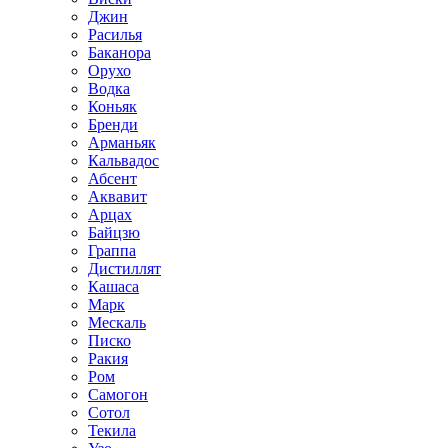
Джин
Расилья
Баканора
Орухо
Водка
Коньяк
Бренди
Арманьяк
Кальвадос
Абсент
Аквавит
Арцах
Байцзю
Граппа
Дистиллят
Кашаса
Марк
Мескаль
Писко
Ракия
Ром
Самогон
Сотол
Текила