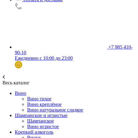
+7 985 410-
90-10
Ежедневно с 10:00 до 23:00
Весь каталог
Вино
Вино тихое
Вино креплёное
Вино натуральное сладкое
Шампанские и игристые
Шампанское
Вино игристое
Крепкий алкоголь
Виски