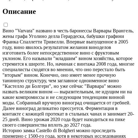
Описание
Вино "Varvara" названо в честь баронессы Варвары Врангель,
жены графа Уголино делла Герардеска, бабушки графини
Франка Спаллетти Тривелли. Впервые выпущенное в 2005
году, вино явилось результатом желания виноделов
изготовить более непосредственное вино с фруктовым
уклоном. Его называли "младшим" вином хозяйства, которое
стремится к широте. Но, начиная с винтажа 2008 года, многие
специалисты сходятся во мнении, что оно перестало быть
"вторым" вином. Конечно, оно имеет менее прочную
танинную структуру, чем заглавное одноименное вино
"Кастелло ди Болгери", но уже сейчас "Варвара" можно
назвать великим вином — выразительным, не идущим ни на
какие компромиссы и не следующим тенденциям винной
моды. Собранный вручную виноград очищается от гребней.
Далее виноград деликатно прессуется. Ферментация в
контакте с кожицей протекат в стальных чанах и занимает 20-
25 дней. Вино урожая 2020 года будет находиться на пике
своего совершенства вплоть до 2027 года.
Историю замка Castello di Bolgheri можно проследить
примерно с 1500-го года, хотя в некоторых исследованиях