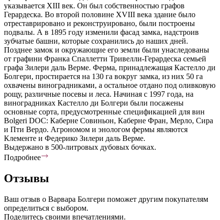
указывается XIII век. Он был собственностью графов
Герардеска. Во второй половине XVIII века здание было
отреставрировано и реконструировано, были построены
подвалы. А в 1895 году изменили фасад замка, надстроив
зубчатые башни, которые сохранились до наших дней.
Позднее замок и окружающие его земли были унаследованы
от графини Франка Спаллетти Тривелли-Герардеска семьей
графа Зилери даль Верме. Ферма, принадлежащая Кастелло ди
Болгери, простирается на 130 га вокруг замка, из них 50 га
охвачены виноградниками, а остальное отдано под оливковую
рощу, различные посевы и леса. Начиная с 1997 года, на
виноградниках Кастелло ди Болгери были посажены
основные сорта, предусмотренные спецификацией для вин
Bolgeri DOC: Каберне Совиньон, Каберне Фран, Мерло, Сира
и Пти Вердо. Агрономом и энологом фермы являются
Клементе и Федерико Зилери даль Верме.
Выдержано в 500-литровых дубовых бочках.
Подробнее
Отзывы
Ваш отзыв о Варвара Болгери поможет другим покупателям
определиться с выбором.
Поделитесь своими впечатлениями.