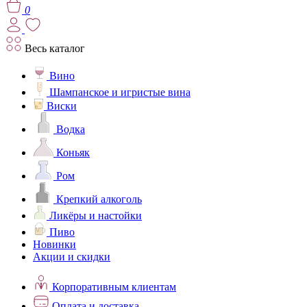
0
Весь каталог
Вино
Шампанское и игристые вина
Виски
Водка
Коньяк
Ром
Крепкий алкоголь
Ликёры и настойки
Пиво
Новинки
Акции и скидки
Корпоративным клиентам
Оплата и доставка