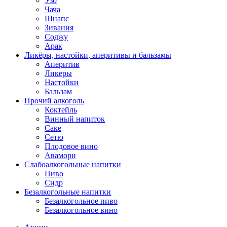
Узо
Чача
Шнапс
Зивания
Соджу
Арак
Ликёры, настойки, аперитивы и бальзамы
Аперитив
Ликеры
Настойки
Бальзам
Прочий алкоголь
Коктейль
Винный напиток
Саке
Сетю
Плодовое вино
Авамори
Слабоалкогольные напитки
Пиво
Сидр
Безалкогольные напитки
Безалкогольное пиво
Безалкогольное вино