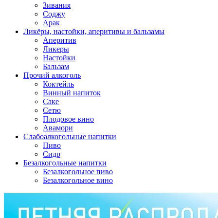
Зивания
Соджу
Арак
Ликёры, настойки, аперитивы и бальзамы
Аперитив
Ликеры
Настойки
Бальзам
Прочий алкоголь
Коктейль
Винный напиток
Саке
Сетю
Плодовое вино
Авамори
Слабоалкогольные напитки
Пиво
Сидр
Безалкогольные напитки
Безалкогольное пиво
Безалкогольное вино