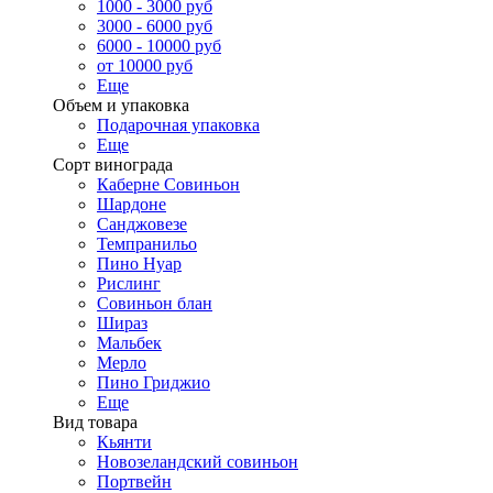
1000 - 3000 руб
3000 - 6000 руб
6000 - 10000 руб
от 10000 руб
Еще
Объем и упаковка
Подарочная упаковка
Еще
Сорт винограда
Каберне Совиньон
Шардоне
Санджовезе
Темпранильо
Пино Нуар
Рислинг
Совиньон блан
Шираз
Мальбек
Мерло
Пино Гриджио
Еще
Вид товара
Кьянти
Новозеландский совиньон
Портвейн