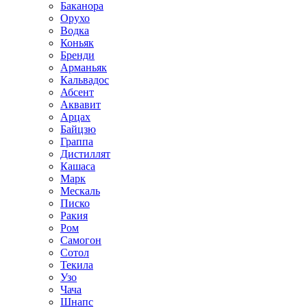
Баканора
Орухо
Водка
Коньяк
Бренди
Арманьяк
Кальвадос
Абсент
Аквавит
Арцах
Байцзю
Граппа
Дистиллят
Кашаса
Марк
Мескаль
Писко
Ракия
Ром
Самогон
Сотол
Текила
Узо
Чача
Шнапс