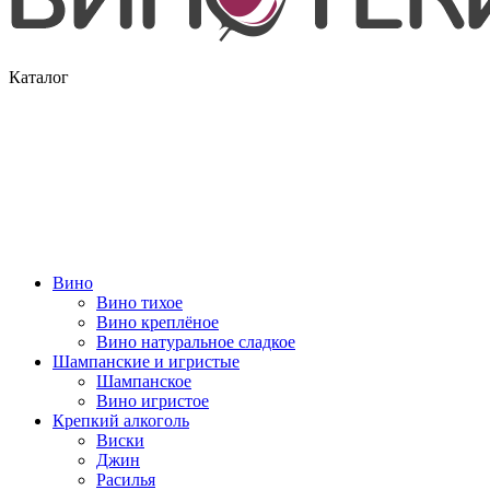
Каталог
Вино
Вино тихое
Вино креплёное
Вино натуральное сладкое
Шампанские и игристые
Шампанское
Вино игристое
Крепкий алкоголь
Виски
Джин
Расилья