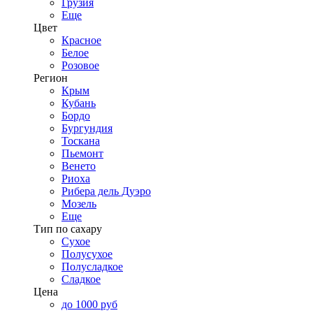
Грузия
Еще
Цвет
Красное
Белое
Розовое
Регион
Крым
Кубань
Бордо
Бургундия
Тоскана
Пьемонт
Венето
Риоха
Рибера дель Дуэро
Мозель
Еще
Тип по сахару
Сухое
Полусухое
Полусладкое
Сладкое
Цена
до 1000 руб