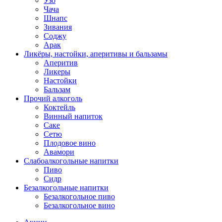
Узо
Чача
Шнапс
Зивания
Соджу
Арак
Ликёры, настойки, аперитивы и бальзамы
Аперитив
Ликеры
Настойки
Бальзам
Прочий алкоголь
Коктейль
Винный напиток
Саке
Сетю
Плодовое вино
Авамори
Слабоалкогольные напитки
Пиво
Сидр
Безалкогольные напитки
Безалкогольное пиво
Безалкогольное вино