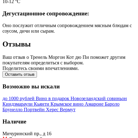
10-12 °С
Дегустационное сопровождение:
Оно послужит отличным сопровождением мясным блюдам с
соусом, дичи или сырам.
Отзывы
Ваш отзыв о Тренель Моргон Кот дю Пи поможет другим
покупателям определиться с выбором.
Поделитесь своими впечатлениями.
Оставить отзыв
Возможно вы искали
до 1000 рублей
Вино в подарок
Новозеландский совиньон
Киндзмараули
Кьянти
Крымское вино
Амароне
Бароло
Брунелло
Портвейн
Херес
Вермут
Наличие
Мичуринский пр., д 16