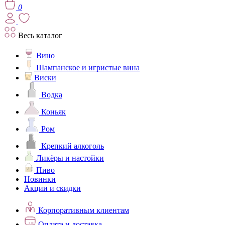
0
Весь каталог
Вино
Шампанское и игристые вина
Виски
Водка
Коньяк
Ром
Крепкий алкоголь
Ликёры и настойки
Пиво
Новинки
Акции и скидки
Корпоративным клиентам
Оплата и доставка