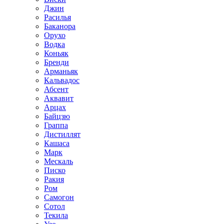
Джин
Расилья
Баканора
Орухо
Водка
Коньяк
Бренди
Арманьяк
Кальвадос
Абсент
Аквавит
Арцах
Байцзю
Граппа
Дистиллят
Кашаса
Марк
Мескаль
Писко
Ракия
Ром
Самогон
Сотол
Текила