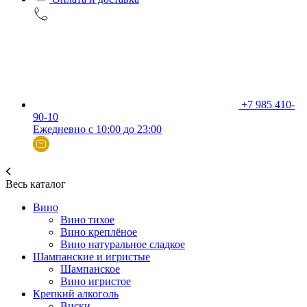
+7 985 410-
90-10
Ежедневно с 10:00 до 23:00
Весь каталог
Вино
Вино тихое
Вино креплёное
Вино натуральное сладкое
Шампанские и игристые
Шампанское
Вино игристое
Крепкий алкоголь
Виски