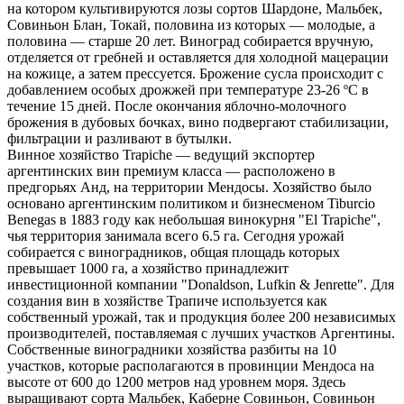
на котором культивируются лозы сортов Шардоне, Мальбек,
Совиньон Блан, Токай, половина из которых — молодые, а
половина — старше 20 лет. Виноград собирается вручную,
отделяется от гребней и оставляется для холодной мацерации
на кожице, а затем прессуется. Брожение сусла происходит с
добавлением особых дрожжей при температуре 23-26 ºC в
течение 15 дней. После окончания яблочно-молочного
брожения в дубовых бочках, вино подвергают стабилизации,
фильтрации и разливают в бутылки.
Винное хозяйство Trapiche — ведущий экспортер
аргентинских вин премиум класса — расположено в
предгорьях Анд, на территории Мендосы. Хозяйство было
основано аргентинским политиком и бизнесменом Tiburcio
Benegas в 1883 году как небольшая винокурня "El Trapiche",
чья территория занимала всего 6.5 га. Сегодня урожай
собирается с виноградников, общая площадь которых
превышает 1000 га, а хозяйство принадлежит
инвестиционной компании "Donaldson, Lufkin & Jenrette". Для
создания вин в хозяйстве Трапиче используется как
собственный урожай, так и продукция более 200 независимых
производителей, поставляемая с лучших участков Аргентины.
Собственные виноградники хозяйства разбиты на 10
участков, которые располагаются в провинции Мендоса на
высоте от 600 до 1200 метров над уровнем моря. Здесь
выращивают сорта Мальбек, Каберне Совиньон, Совиньон