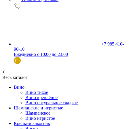
+7 985 410-
90-10
Ежедневно с 10:00 до 23:00
Весь каталог
Вино
Вино тихое
Вино креплёное
Вино натуральное сладкое
Шампанские и игристые
Шампанское
Вино игристое
Крепкий алкоголь
Виски