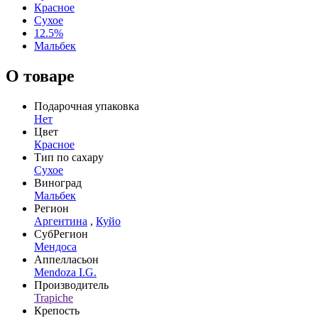
Красное
Сухое
12.5%
Мальбек
О товаре
Подарочная упаковка
Нет
Цвет
Красное
Тип по сахару
Сухое
Виноград
Мальбек
Регион
Аргентина
,
Куйо
СубРегион
Мендоса
Аппелласьон
Mendoza I.G.
Производитель
Trapiche
Крепость