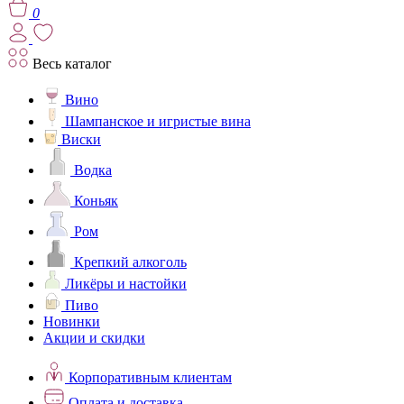
0
Весь каталог
Вино
Шампанское и игристые вина
Виски
Водка
Коньяк
Ром
Крепкий алкоголь
Ликёры и настойки
Пиво
Новинки
Акции и скидки
Корпоративным клиентам
Оплата и доставка