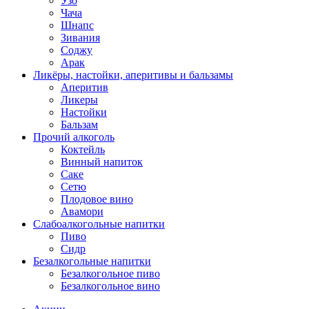
Узо
Чача
Шнапс
Зивания
Соджу
Арак
Ликёры, настойки, аперитивы и бальзамы
Аперитив
Ликеры
Настойки
Бальзам
Прочий алкоголь
Коктейль
Винный напиток
Саке
Сетю
Плодовое вино
Авамори
Слабоалкогольные напитки
Пиво
Сидр
Безалкогольные напитки
Безалкогольное пиво
Безалкогольное вино