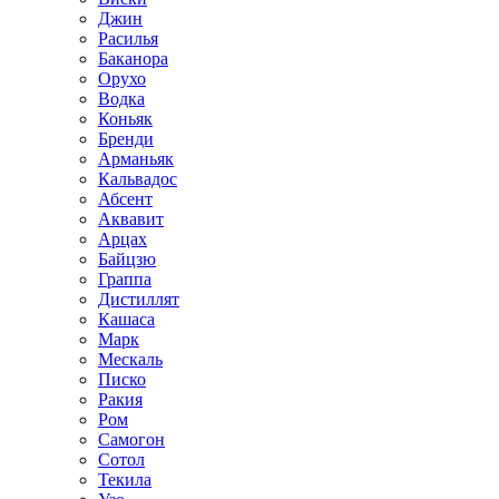
Джин
Расилья
Баканора
Орухо
Водка
Коньяк
Бренди
Арманьяк
Кальвадос
Абсент
Аквавит
Арцах
Байцзю
Граппа
Дистиллят
Кашаса
Марк
Мескаль
Писко
Ракия
Ром
Самогон
Сотол
Текила