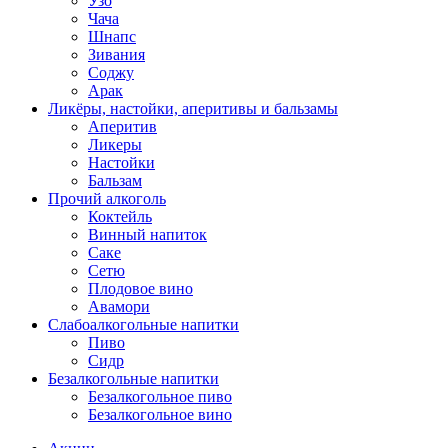
Узо
Чача
Шнапс
Зивания
Соджу
Арак
Ликёры, настойки, аперитивы и бальзамы
Аперитив
Ликеры
Настойки
Бальзам
Прочий алкоголь
Коктейль
Винный напиток
Саке
Сетю
Плодовое вино
Авамори
Слабоалкогольные напитки
Пиво
Сидр
Безалкогольные напитки
Безалкогольное пиво
Безалкогольное вино