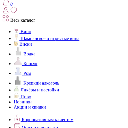
0
Весь каталог
Вино
Шампанское и игристые вина
Виски
Водка
Коньяк
Ром
Крепкий алкоголь
Ликёры и настойки
Пиво
Новинки
Акции и скидки
Корпоративным клиентам
Оплата и доставка