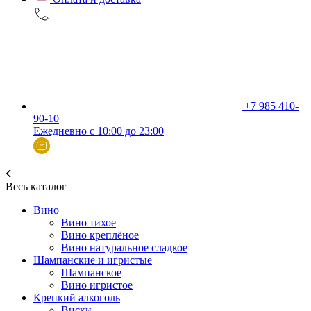
+7 985 410-
90-10
Ежедневно с 10:00 до 23:00
Весь каталог
Вино
Вино тихое
Вино креплёное
Вино натуральное сладкое
Шампанские и игристые
Шампанское
Вино игристое
Крепкий алкоголь
Виски