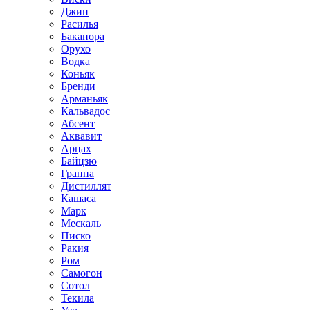
Джин
Расилья
Баканора
Орухо
Водка
Коньяк
Бренди
Арманьяк
Кальвадос
Абсент
Аквавит
Арцах
Байцзю
Граппа
Дистиллят
Кашаса
Марк
Мескаль
Писко
Ракия
Ром
Самогон
Сотол
Текила