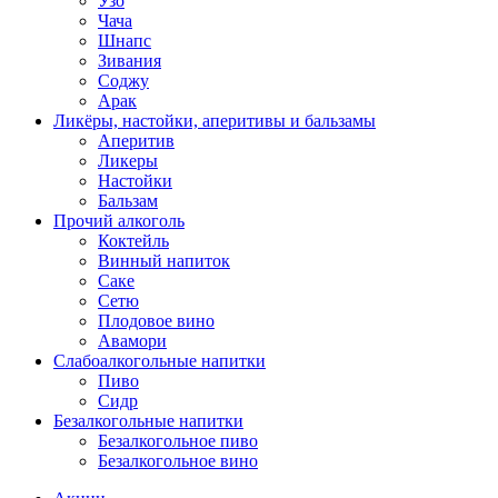
Узо
Чача
Шнапс
Зивания
Соджу
Арак
Ликёры, настойки, аперитивы и бальзамы
Аперитив
Ликеры
Настойки
Бальзам
Прочий алкоголь
Коктейль
Винный напиток
Саке
Сетю
Плодовое вино
Авамори
Слабоалкогольные напитки
Пиво
Сидр
Безалкогольные напитки
Безалкогольное пиво
Безалкогольное вино