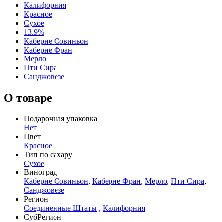
Калифорния
Красное
Сухое
13.9%
Каберне Совиньон
Каберне Фран
Мерло
Пти Сира
Санджовезе
О товаре
Подарочная упаковка
Нет
Цвет
Красное
Тип по сахару
Сухое
Виноград
Каберне Совиньон
,
Каберне Фран
,
Мерло
,
Пти Сира
,
Санджовезе
Регион
Соединенные Штаты
,
Калифорния
СубРегион