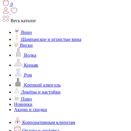
0
Весь каталог
Вино
Шампанское и игристые вина
Виски
Водка
Коньяк
Ром
Крепкий алкоголь
Ликёры и настойки
Пиво
Новинки
Акции и скидки
Корпоративным клиентам
Оплата и доставка