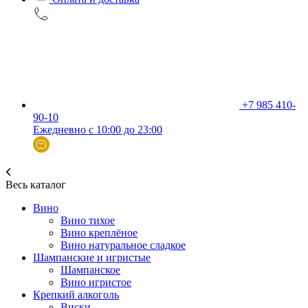
+7 985 410-
90-10
Ежедневно с 10:00 до 23:00
Весь каталог
Вино
Вино тихое
Вино креплёное
Вино натуральное сладкое
Шампанские и игристые
Шампанское
Вино игристое
Крепкий алкоголь
Виски