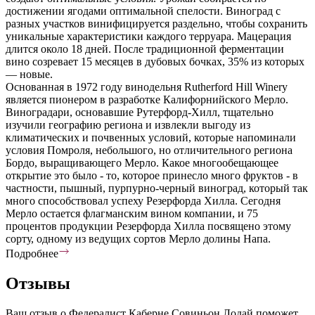
достижении ягодами оптимальной спелости. Виноград с
разных участков винифицируется раздельно, чтобы сохранить
уникальные характеристики каждого терруара. Мацерация
длится около 18 дней. После традиционной ферментации
вино созревает 15 месяцев в дубовых бочках, 35% из которых
— новые.
Основанная в 1972 году винодельня Rutherford Hill Winery
является пионером в разработке Калифорнийского Мерло.
Виноградари, основавшие Рутерфорд-Хилл, тщательно
изучили географию региона и извлекли выгоду из
климатических и почвенных условий, которые напоминали
условия Помроля, небольшого, но отличительного региона
Бордо, выращивающего Мерло. Какое многообещающее
открытие это было - то, которое принесло много фруктов - в
частности, пышный, пурпурно-черный виноград, который так
много способствовал успеху Резерфорда Хилла. Сегодня
Мерло остается флагманским вином компании, и 75
процентов продукции Резерфорда Хилла посвящено этому
сорту, одному из ведущих сортов Мерло долины Напа.
Подробнее
Отзывы
Ваш отзыв о Федералист Каберне Совиньон Лодай поможет