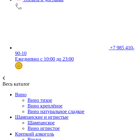
+7 985 410-
90-10
Ежедневно с 10:00 до 23:00
Весь каталог
Вино
Вино тихое
Вино креплёное
Вино натуральное сладкое
Шампанские и игристые
Шампанское
Вино игристое
Крепкий алкоголь
Виски