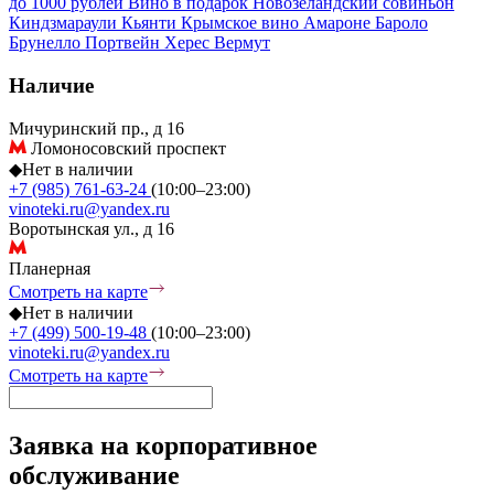
до 1000 рублей
Вино в подарок
Новозеландский совиньон
Киндзмараули
Кьянти
Крымское вино
Амароне
Бароло
Брунелло
Портвейн
Херес
Вермут
Наличие
Мичуринский пр., д 16
Ломоносовский проспект
◆
Нет в наличии
+7 (985) 761-63-24
(10:00–23:00)
vinoteki.ru@yandex.ru
Воротынская ул., д 16
Планерная
Смотреть на карте
◆
Нет в наличии
+7 (499) 500-19-48
(10:00–23:00)
vinoteki.ru@yandex.ru
Смотреть на карте
Заявка на корпоративное
обслуживание