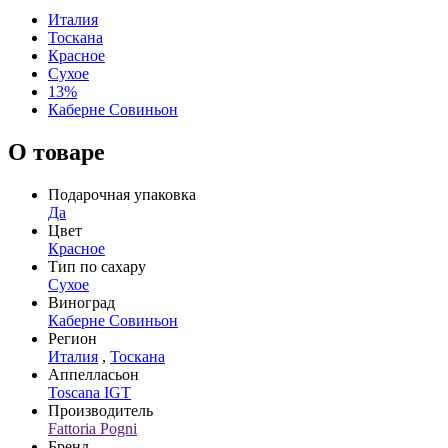
Италия
Тоскана
Красное
Сухое
13%
Каберне Совиньон
О товаре
Подарочная упаковка
Да
Цвет
Красное
Тип по сахару
Сухое
Виноград
Каберне Совиньон
Регион
Италия
,
Тоскана
Аппелласьон
Toscana IGT
Производитель
Fattoria Pogni
Бренд