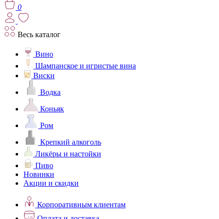
0
Весь каталог
Вино
Шампанское и игристые вина
Виски
Водка
Коньяк
Ром
Крепкий алкоголь
Ликёры и настойки
Пиво
Новинки
Акции и скидки
Корпоративным клиентам
Оплата и доставка