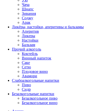
Узо
Чача
Шнапс
Зивания
Соджу
Арак
Ликёры, настойки, аперитивы и бальзамы
Аперитив
Ликеры
Настойки
Бальзам
Прочий алкоголь
Коктейль
Винный напиток
Саке
Сетю
Плодовое вино
Авамори
Слабоалкогольные напитки
Пиво
Сидр
Безалкогольные напитки
Безалкогольное пиво
Безалкогольное вино