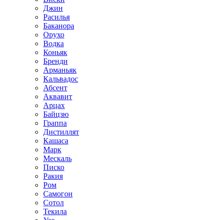
Джин
Расилья
Баканора
Орухо
Водка
Коньяк
Бренди
Арманьяк
Кальвадос
Абсент
Аквавит
Арцах
Байцзю
Граппа
Дистиллят
Кашаса
Марк
Мескаль
Писко
Ракия
Ром
Самогон
Сотол
Текила