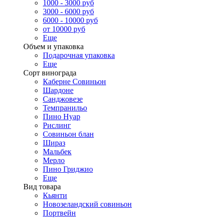
1000 - 3000 руб
3000 - 6000 руб
6000 - 10000 руб
от 10000 руб
Еще
Объем и упаковка
Подарочная упаковка
Еще
Сорт винограда
Каберне Совиньон
Шардоне
Санджовезе
Темпранильо
Пино Нуар
Рислинг
Совиньон блан
Шираз
Мальбек
Мерло
Пино Гриджио
Еще
Вид товара
Кьянти
Новозеландский совиньон
Портвейн