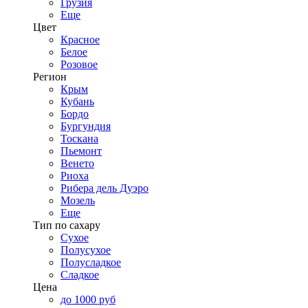
Грузия
Еще
Цвет
Красное
Белое
Розовое
Регион
Крым
Кубань
Бордо
Бургундия
Тоскана
Пьемонт
Венето
Риоха
Рибера дель Дуэро
Мозель
Еще
Тип по сахару
Сухое
Полусухое
Полусладкое
Сладкое
Цена
до 1000 руб