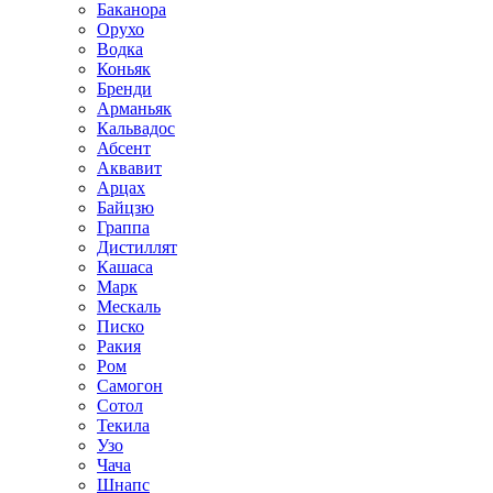
Баканора
Орухо
Водка
Коньяк
Бренди
Арманьяк
Кальвадос
Абсент
Аквавит
Арцах
Байцзю
Граппа
Дистиллят
Кашаса
Марк
Мескаль
Писко
Ракия
Ром
Самогон
Сотол
Текила
Узо
Чача
Шнапс