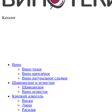
Каталог
Вино
Вино тихое
Вино креплёное
Вино натуральное сладкое
Шампанские и игристые
Шампанское
Вино игристое
Крепкий алкоголь
Виски
Джин
Расилья