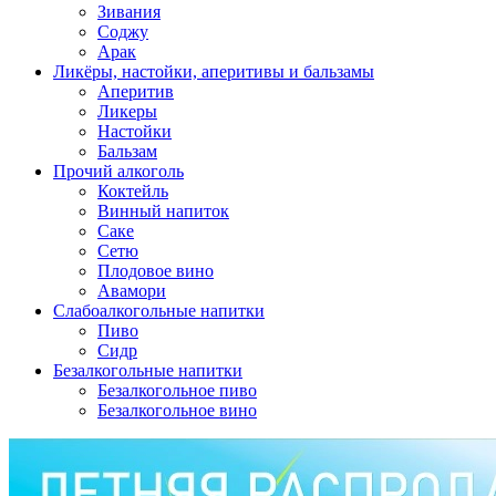
Зивания
Соджу
Арак
Ликёры, настойки, аперитивы и бальзамы
Аперитив
Ликеры
Настойки
Бальзам
Прочий алкоголь
Коктейль
Винный напиток
Саке
Сетю
Плодовое вино
Авамори
Слабоалкогольные напитки
Пиво
Сидр
Безалкогольные напитки
Безалкогольное пиво
Безалкогольное вино