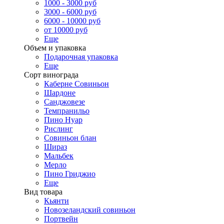
1000 - 3000 руб
3000 - 6000 руб
6000 - 10000 руб
от 10000 руб
Еще
Объем и упаковка
Подарочная упаковка
Еще
Сорт винограда
Каберне Совиньон
Шардоне
Санджовезе
Темпранильо
Пино Нуар
Рислинг
Совиньон блан
Шираз
Мальбек
Мерло
Пино Гриджио
Еще
Вид товара
Кьянти
Новозеландский совиньон
Портвейн