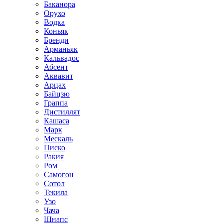
Баканора
Орухо
Водка
Коньяк
Бренди
Арманьяк
Кальвадос
Абсент
Аквавит
Арцах
Байцзю
Граппа
Дистиллят
Кашаса
Марк
Мескаль
Писко
Ракия
Ром
Самогон
Сотол
Текила
Узо
Чача
Шнапс