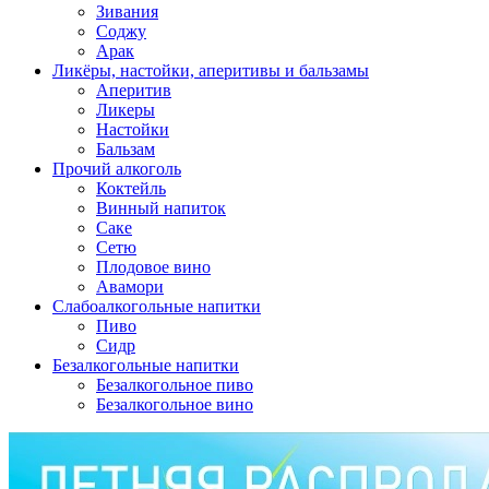
Зивания
Соджу
Арак
Ликёры, настойки, аперитивы и бальзамы
Аперитив
Ликеры
Настойки
Бальзам
Прочий алкоголь
Коктейль
Винный напиток
Саке
Сетю
Плодовое вино
Авамори
Слабоалкогольные напитки
Пиво
Сидр
Безалкогольные напитки
Безалкогольное пиво
Безалкогольное вино