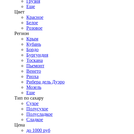
Грузия
Еще
Цвет
Красное
Белое
Розовое
Регион
Крым
Кубань
Бордо
Бургундия
Тоскана
Пьемонт
Венето
Риоха
Рибера дель Дуэро
Мозель
Еще
Тип по сахару
Сухое
Полусухое
Полусладкое
Сладкое
Цена
до 1000 руб