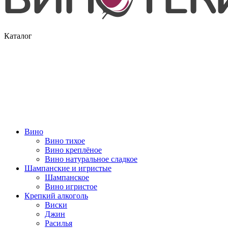
Каталог
Вино
Вино тихое
Вино креплёное
Вино натуральное сладкое
Шампанские и игристые
Шампанское
Вино игристое
Крепкий алкоголь
Виски
Джин
Расилья