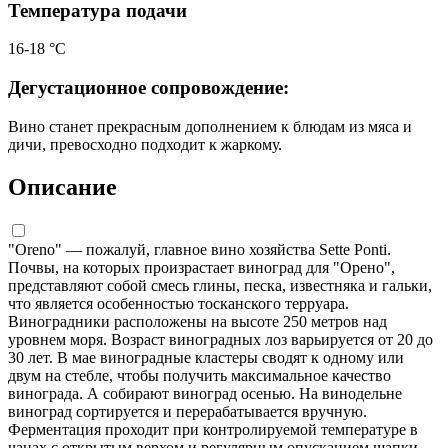
Температура подачи
16-18 °C
Дегустационное сопровождение:
Вино станет прекрасным дополнением к блюдам из мяса и
дичи, превосходно подходит к жаркому.
Описание
"Oreno" — пожалуй, главное вино хозяйства Sette Ponti.
Почвы, на которых произрастает виноград для "Орено",
представляют собой смесь глины, песка, известняка и гальки,
что является особенностью тосканского терруара.
Виноградники расположены на высоте 250 метров над
уровнем моря. Возраст виноградных лоз варьируется от 20 до
30 лет. В мае виноградные кластеры сводят к одному или
двум на стебле, чтобы получить максимальное качество
винограда. А собирают виноград осенью. На винодельне
виноград сортируется и перерабатывается вручную.
Ферментация проходит при контролируемой температуре в
чанах с открытым верхом и регулярным опусканием шапки