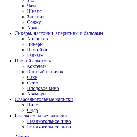
Узо
Чача
Шнапс
Зивания
Соджу
Арак
Ликёры, настойки, аперитивы и бальзамы
Аперитив
Ликеры
Настойки
Бальзам
Прочий алкоголь
Коктейль
Винный напиток
Саке
Сетю
Плодовое вино
Авамори
Слабоалкогольные напитки
Пиво
Сидр
Безалкогольные напитки
Безалкогольное пиво
Безалкогольное вино