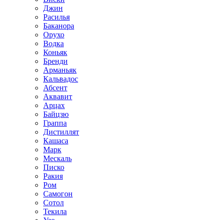
Джин
Расилья
Баканора
Орухо
Водка
Коньяк
Бренди
Арманьяк
Кальвадос
Абсент
Аквавит
Арцах
Байцзю
Граппа
Дистиллят
Кашаса
Марк
Мескаль
Писко
Ракия
Ром
Самогон
Сотол
Текила