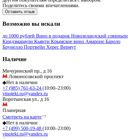
Поделитесь своими впечатлениями.
Оставить отзыв
Возможно вы искали
до 1000 рублей
Вино в подарок
Новозеландский совиньон
Киндзмараули
Кьянти
Крымское вино
Амароне
Бароло
Брунелло
Портвейн
Херес
Вермут
Наличие
Мичуринский пр., д 16
Ломоносовский проспект
◆
Нет в наличии
+7 (985) 761-63-24
(10:00–23:00)
vinoteki.ru@yandex.ru
Воротынская ул., д 16
Планерная
Смотреть на карте
◆
Нет в наличии
+7 (499) 500-19-48
(10:00–23:00)
vinoteki.ru@yandex.ru