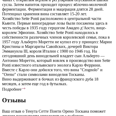
сусла. Затем напиток проходит процесс яблочно-молочной
ферментации. Ферментация и мацерация длятся 28 дней.
Потенциал хранения вина составляет 15-20 лет.
Хозяйство Sette Ponti расположено в центральной части
Кьянти. Первые виноградные лозы были посажены здесь в
честь победы в 1935 году герцогом Амадео д‘Аосто, вице-
королем Эфиопии. Хозяйство Sette Ponti находилось в
собственности различных членов королевской семьи, пока в
1957 году Альберто Моретти не купил его у принцесс Марии
Кристины и Маргариты Савойских, дочерей Виктора
Эммануила III, короля Италии с 1900 по 1946 год. На
сегодняшний день винодельней владеет сын Альберто —
Антонио Моретти, который вовлек в производство вин Sette
Ponti известного итальянского энолога Карло Феррини.
Вместе с Карло они добился того, что вина "Crognolo" и
"Oreno" стали символами виноделия Тосканы.
Вино выдерживают в бочках из французского дуба 18
месяцев, а затем еще год в бутылках.
Подробнее
Отзывы
Ваш отзыв о Тенута Сетте Понти Орено Тоскана поможет
другим покупателям определиться с выбором.