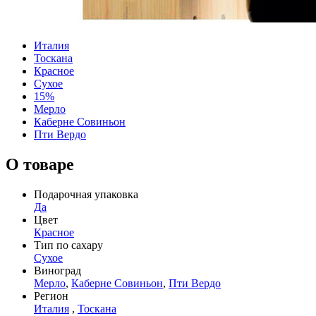
Италия
Тоскана
Красное
Сухое
15%
Мерло
Каберне Совиньон
Пти Вердо
О товаре
Подарочная упаковка
Да
Цвет
Красное
Тип по сахару
Сухое
Виноград
Мерло
,
Каберне Совиньон
,
Пти Вердо
Регион
Италия
,
Тоскана