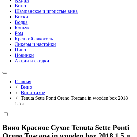
Акции
Вино
Шампанское и игристые вина
Виски
Водка
Коньяк
Ром
Крепкий алкоголь
Ликёры и настойки
Пиво
Новинки
Акции и скидки
Главная
/
Вино
/
Вино тихое
/
Tenuta Sette Ponti Oreno Toscana in wooden box 2018
1.5 л
Вино Красное Сухое Tenuta Sette Ponti
Oreno Toscana in wooden box 2018
1,5 л