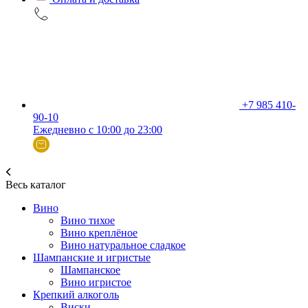
+7 985 410-
90-10
Ежедневно с 10:00 до 23:00
Весь каталог
Вино
Вино тихое
Вино креплёное
Вино натуральное сладкое
Шампанские и игристые
Шампанское
Вино игристое
Крепкий алкоголь
Виски