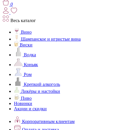
0
Весь каталог
Вино
Шампанское и игристые вина
Виски
Водка
Коньяк
Ром
Крепкий алкоголь
Ликёры и настойки
Пиво
Новинки
Акции и скидки
Корпоративным клиентам
Оплата и доставка