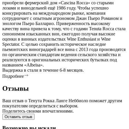
приобрели фермерский дом «Cascina Rocca» со старыми
лозами и винодельней ещё 1986 году. Чтобы успешно
конкурировать на международном рынке, компания
сотрудничает с опытным агрономом Джан Пьеро Романом и
энологом Пьеро Балларио. Приверженность высокому
качеству вина привела к тому, что с годами Tenuta Rocca стала
синонимом изысканных вин, ежегодно получая высокие
оценки в винных издательствах Wine Enthusiast и Wine
Spectator. С целью сохранить историческое наследие
пьемонтских виноградарей все вина с 2013 года производятся
по органическим стандартам ведения сельского хозяйства и
реализуются в оригинальных исторических бутылках под
названием «Albeisa».
Выдержка в стали в течение 6-8 месяцев.
Подробнее
Отзывы
Ваш отзыв о Тенута Рокка Ланге Неббиоло поможет другим
покупателям определиться с выбором.
Поделитесь своими впечатлениями.
Оставить отзыв
Возможно вы искали