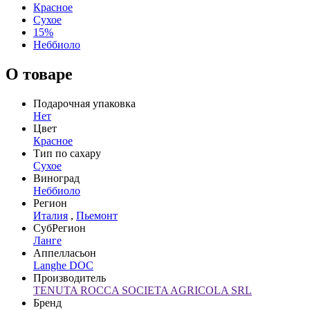
Красное
Сухое
15%
Неббиоло
О товаре
Подарочная упаковка
Нет
Цвет
Красное
Тип по сахару
Сухое
Виноград
Неббиоло
Регион
Италия
,
Пьемонт
СубРегион
Ланге
Аппелласьон
Langhe DOC
Производитель
TENUTA ROCCA SOCIETA AGRICOLA SRL
Бренд