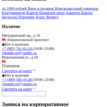
до 1000 рублей
Вино в подарок
Новозеландский совиньон
Киндзмараули
Кьянти
Крымское вино
Амароне
Бароло
Брунелло
Портвейн
Херес
Вермут
Наличие
Мичуринский пр., д 16
Ломоносовский проспект
◆
Нет в наличии
+7 (985) 761-63-24
(10:00–23:00)
vinoteki.ru@yandex.ru
Воротынская ул., д 16
Планерная
Смотреть на карте
◆
Нет в наличии
+7 (499) 500-19-48
(10:00–23:00)
vinoteki.ru@yandex.ru
Смотреть на карте
Заявка на корпоративное