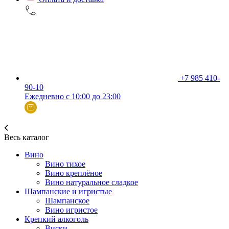
+7 985 410-
90-10
Ежедневно с 10:00 до 23:00
Весь каталог
Вино
Вино тихое
Вино креплёное
Вино натуральное сладкое
Шампанские и игристые
Шампанское
Вино игристое
Крепкий алкоголь
Виски