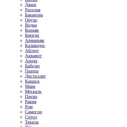
Джин
Расилья
Баканора
Орухо
Водка
Коньяк
Бренди
Арманьяк
Кальвадос
Абсент
Аквавит
Арцах
Байцзю
Граппа
Дистиллят
Кашаса
Марк
Мескаль
Писко
Ракия
Ром
Самогон
Сотол
Текила