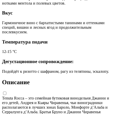
нотками ментола и полевых цветов.
Вкус
Гармоничное вино с бархатистыми танинами и оттенками
специй, вишни и лесных ягод и продолжительным
послевкусием.
Температура подачи
12-15 °С
Дегустационное сопровождение:
Подойдёт к ризотто с шафраном, рагу из телятины, эскалопу.
Описание
Tenuta Rocca – это семейная бутиковая винодельня Джанни и
его детей, Андрея и Кьяры Чиравенья, чьи виноградники
располагаются в лучших зонах Бароло, Монфорте д’Альба и
Серралунга д’Альба. Братья Бруно и Джанни Чиравенья