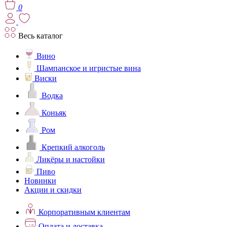
0
Весь каталог
Вино
Шампанское и игристые вина
Виски
Водка
Коньяк
Ром
Крепкий алкоголь
Ликёры и настойки
Пиво
Новинки
Акции и скидки
Корпоративным клиентам
Оплата и доставка