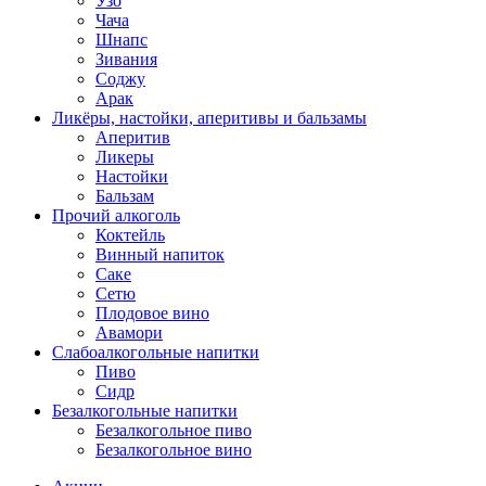
Узо
Чача
Шнапс
Зивания
Соджу
Арак
Ликёры, настойки, аперитивы и бальзамы
Аперитив
Ликеры
Настойки
Бальзам
Прочий алкоголь
Коктейль
Винный напиток
Саке
Сетю
Плодовое вино
Авамори
Слабоалкогольные напитки
Пиво
Сидр
Безалкогольные напитки
Безалкогольное пиво
Безалкогольное вино