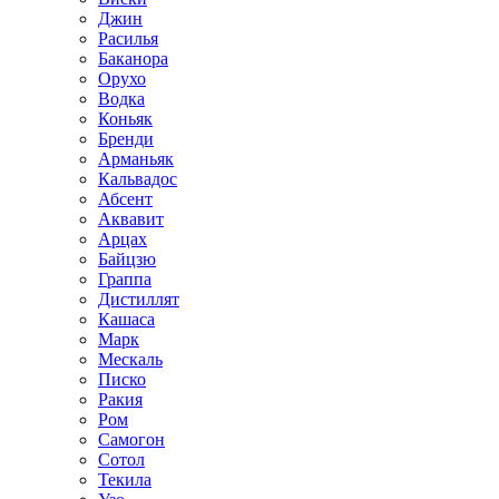
Джин
Расилья
Баканора
Орухо
Водка
Коньяк
Бренди
Арманьяк
Кальвадос
Абсент
Аквавит
Арцах
Байцзю
Граппа
Дистиллят
Кашаса
Марк
Мескаль
Писко
Ракия
Ром
Самогон
Сотол
Текила