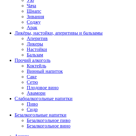
Узо
Чача
Шнапс
Зивания
Соджу
Арак
Ликёры, настойки, аперитивы и бальзамы
Аперитив
Ликеры
Настойки
Бальзам
Прочий алкоголь
Коктейль
Винный напиток
Саке
Сетю
Плодовое вино
Авамори
Слабоалкогольные напитки
Пиво
Сидр
Безалкогольные напитки
Безалкогольное пиво
Безалкогольное вино