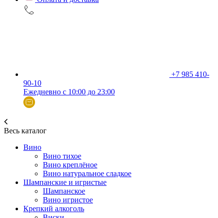
+7 985 410-
90-10
Ежедневно с 10:00 до 23:00
Весь каталог
Вино
Вино тихое
Вино креплёное
Вино натуральное сладкое
Шампанские и игристые
Шампанское
Вино игристое
Крепкий алкоголь
Виски