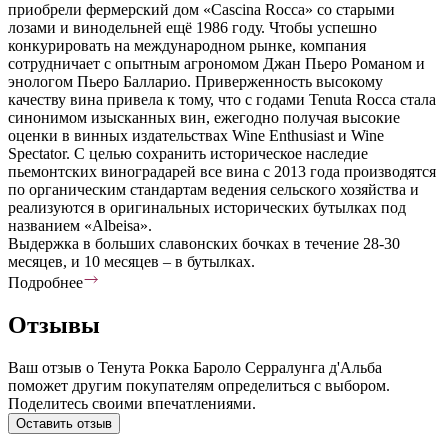
приобрели фермерский дом «Cascina Rocca» со старыми
лозами и винодельней ещё 1986 году. Чтобы успешно
конкурировать на международном рынке, компания
сотрудничает с опытным агрономом Джан Пьеро Романом и
энологом Пьеро Балларио. Приверженность высокому
качеству вина привела к тому, что с годами Tenuta Rocca стала
синонимом изысканных вин, ежегодно получая высокие
оценки в винных издательствах Wine Enthusiast и Wine
Spectator. С целью сохранить историческое наследие
пьемонтских виноградарей все вина с 2013 года производятся
по органическим стандартам ведения сельского хозяйства и
реализуются в оригинальных исторических бутылках под
названием «Albeisa».
Выдержка в больших славонских бочках в течение 28-30
месяцев, и 10 месяцев – в бутылках.
Подробнее
Отзывы
Ваш отзыв о Тенута Рокка Бароло Серралунга д'Альба
поможет другим покупателям определиться с выбором.
Поделитесь своими впечатлениями.
Оставить отзыв