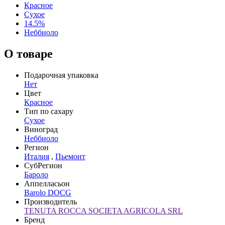
Красное
Сухое
14.5%
Неббиоло
О товаре
Подарочная упаковка
Нет
Цвет
Красное
Тип по сахару
Сухое
Виноград
Неббиоло
Регион
Италия
,
Пьемонт
СубРегион
Бароло
Аппелласьон
Barolo DOCG
Производитель
TENUTA ROCCA SOCIETA AGRICOLA SRL
Бренд