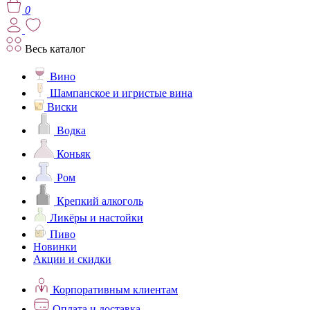
0
Весь каталог
Вино
Шампанское и игристые вина
Виски
Водка
Коньяк
Ром
Крепкий алкоголь
Ликёры и настойки
Пиво
Новинки
Акции и скидки
Корпоративным клиентам
Оплата и доставка