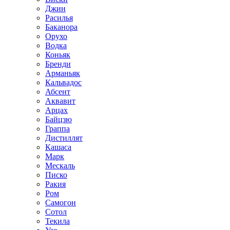
Джин
Расилья
Баканора
Орухо
Водка
Коньяк
Бренди
Арманьяк
Кальвадос
Абсент
Аквавит
Арцах
Байцзю
Граппа
Дистиллят
Кашаса
Марк
Мескаль
Писко
Ракия
Ром
Самогон
Сотол
Текила