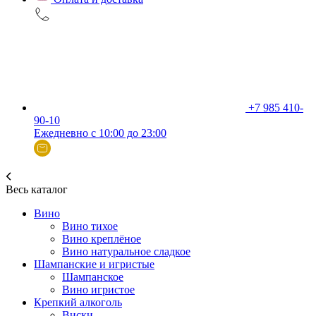
+7 985 410-
90-10
Ежедневно с 10:00 до 23:00
Весь каталог
Вино
Вино тихое
Вино креплёное
Вино натуральное сладкое
Шампанские и игристые
Шампанское
Вино игристое
Крепкий алкоголь
Виски