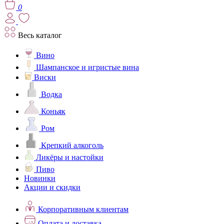
0
Весь каталог
Вино
Шампанское и игристые вина
Виски
Водка
Коньяк
Ром
Крепкий алкоголь
Ликёры и настойки
Пиво
Новинки
Акции и скидки
Корпоративным клиентам
Оплата и доставка