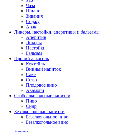
Узо
Чача
Шнапс
Зивания
Соджу
Арак
Ликёры, настойки, аперитивы и бальзамы
Аперитив
Ликеры
Настойки
Бальзам
Прочий алкоголь
Коктейль
Винный напиток
Саке
Сетю
Плодовое вино
Авамори
Слабоалкогольные напитки
Пиво
Сидр
Безалкогольные напитки
Безалкогольное пиво
Безалкогольное вино