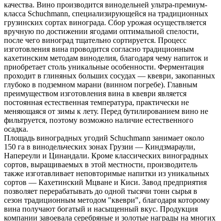
качества. Вино производится винодельней ультра-премиум-
класса Schuchmann, специализирующейся на традиционных
грузинских сортах винограда. Сбор урожая осуществляется
вручную по достижении ягодами оптимальной спелости,
после чего виноград тщательно сортируется. Процесс
изготовления вина проводится согласно традиционным
кахетинским методам виноделия, благодаря чему напиток и
приобретает столь уникальные особенности. Ферментация
проходит в глиняных больших сосудах — квеври, закопанных
глубоко в подземном марани (винном погребе). Главным
преимуществом изготовления вина в квеври является
постоянная естественная температура, практически не
меняющаяся от зимы к лету. Перед бутилированием вино не
фильтруется, поэтому возможно наличие естественного
осадка.
Площадь виноградных угодий Schuchmann занимает около
150 га в винодельческих зонах Грузии — Киндзмараули,
Напереули и Цинандали. Кроме классических виноградных
сортов, выращиваемых в этой местности, производитель
также изготавливает неповторимые напитки из уникальных
сортов — Кахетинский Мцване и Киси. Завод предприятия
позволяет перерабатывать до одной тысячи тонн сырья в
сезон традиционным методом "квеври", благодаря которому
вина получают богатый и насыщенный вкус. Продукция
компании завоевала серебряные и золотые награды на многих