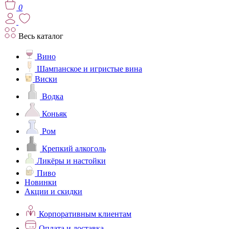
0
Весь каталог
Вино
Шампанское и игристые вина
Виски
Водка
Коньяк
Ром
Крепкий алкоголь
Ликёры и настойки
Пиво
Новинки
Акции и скидки
Корпоративным клиентам
Оплата и доставка