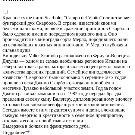
Красное сухое вино Scarbolo, "Campo del Viotto" олицетворяет
бунтарский дух Скарболо. В стране, известной своими
белыми напитками, первое выражение принципов Скарболо
было сделано именно посредством красного вина. Оно
производится из винограда сорта Мерло, породившего одни
из величайших красных вин в истории. У Мерло глубокая и
сильная душа.
Винодельня Valter Scarbolo расположена во Фриули-Венеция-
Джулия — одном из самых необычных регионов Италии на
северо-востоке страны, который является центром огромного
количества древних традиций. Семейное винодельческое
хозяйство "Скарболо" было основано в середине 50-х годов
прошлого века Джино Скарболо, когда он приобрел в
местечке Лузакко небольшой участок земли. Год за годом
Джино развивал компанию и в 1982 году передал бразды
правления своему сыну Вальтеру, дипломированному энологу,
который был вдохновлен французской школой виноделия.
Сегодня вместе с ним трудится супруга и дети, вложившие
свежую энергию и креативность в семейное предприятие,
открывая его для новой главы истории.
Выдержка в бочках из французского дуба.
Подробнее