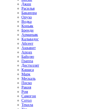
Джин
Расилья
Баканора
Орухо
Водка
Коньяк
Бренди
Арманьяк
Кальвадос
Абсент
Аквавит
Арцах
Байцзю
Граппа
Дистиллят
Кашаса
Марк
Мескаль
Писко
Ракия
Ром
Самогон
Сотол
Текила