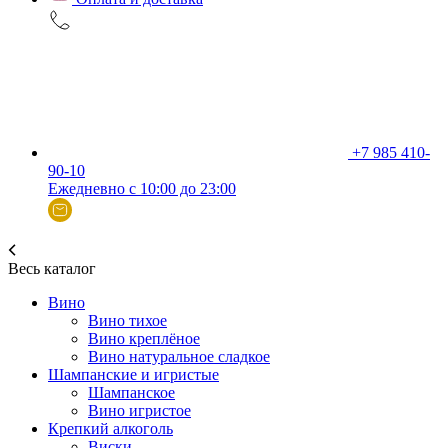
+7 985 410-
90-10
Ежедневно с 10:00 до 23:00
Весь каталог
Вино
Вино тихое
Вино креплёное
Вино натуральное сладкое
Шампанские и игристые
Шампанское
Вино игристое
Крепкий алкоголь
Виски