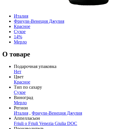
Италия
Фриули-Венеция Джулия
Красное
Сухое
14%
Мерло
О товаре
Подарочная упаковка
Нет
Цвет
Красное
Тип по сахару
Сухое
Виноград
Мерло
Регион
Италия
,
Фриули-Венеция Джулия
Аппелласьон
Friuli o Friuli Venezia Giulia DOC
Производитель