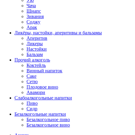
Узо
Чача
Шнапс
Зивания
Соджу
Арак
Ликёры, настойки, аперитивы и бальзамы
Аперитив
Ликеры
Настойки
Бальзам
Прочий алкоголь
Коктейль
Винный напиток
Саке
Сетю
Плодовое вино
Авамори
Слабоалкогольные напитки
Пиво
Сидр
Безалкогольные напитки
Безалкогольное пиво
Безалкогольное вино