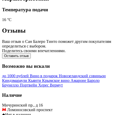
Температура подачи
16 °С
Отзывы
Ваш отзыв о Сан Балеро Тинто поможет другим покупателям
определиться с выбором.
Поделитесь своими впечатлениями.
Оставить отзыв
Возможно вы искали
до 1000 рублей
Вино в подарок
Новозеландский совиньон
Киндзмараули
Кьянти
Крымское вино
Амароне
Бароло
Брунелло
Портвейн
Херес
Вермут
Наличие
Мичуринский пр., д 16
Ломоносовский проспект
◆
Нет в наличии