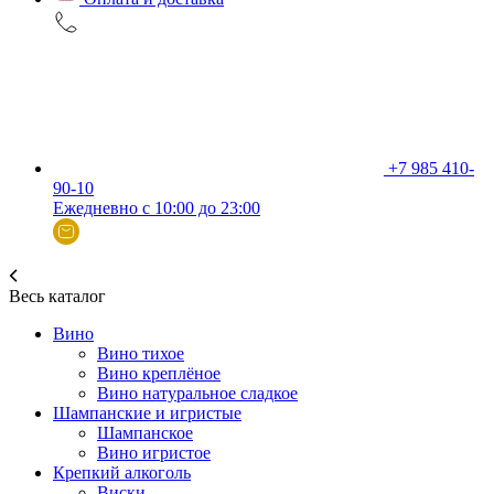
+7 985 410-
90-10
Ежедневно с 10:00 до 23:00
Весь каталог
Вино
Вино тихое
Вино креплёное
Вино натуральное сладкое
Шампанские и игристые
Шампанское
Вино игристое
Крепкий алкоголь
Виски