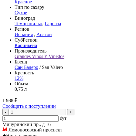
Красное
Тип по сахару
Сухое
Виноград
Темпранильо
,
Гарнача
Регион
Испания
,
Арагон
СубРегион
Кариньена
Производитель
Grandes Vinos Y Vinedos
Бренд
Сан Балеро
/ San Valero
Крепость
12%
Объем
0,75 л
1 938 ₽
Сообщить о поступлении
-
+
бут
Мичуринский пр., д 16
Ломоносовский проспект
◆
Нет в наличии