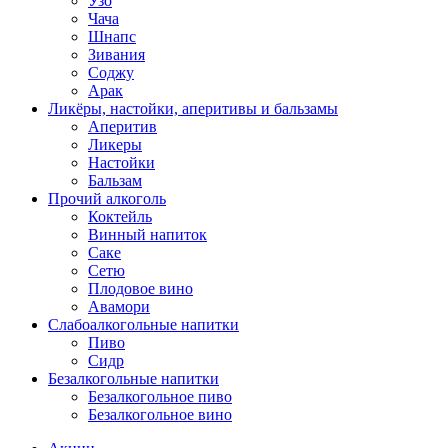
Узо
Чача
Шнапс
Зивания
Соджу
Арак
Ликёры, настойки, аперитивы и бальзамы
Аперитив
Ликеры
Настойки
Бальзам
Прочий алкоголь
Коктейль
Винный напиток
Саке
Сетю
Плодовое вино
Авамори
Слабоалкогольные напитки
Пиво
Сидр
Безалкогольные напитки
Безалкогольное пиво
Безалкогольное вино