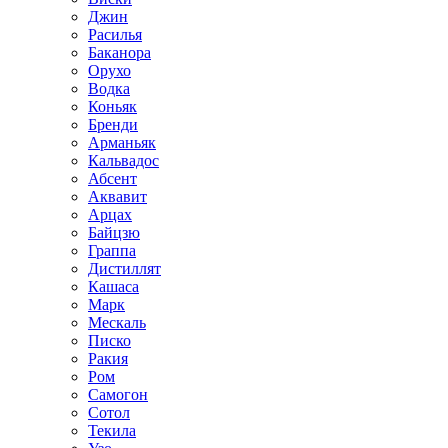
Джин
Расилья
Баканора
Орухо
Водка
Коньяк
Бренди
Арманьяк
Кальвадос
Абсент
Аквавит
Арцах
Байцзю
Граппа
Дистиллят
Кашаса
Марк
Мескаль
Писко
Ракия
Ром
Самогон
Сотол
Текила