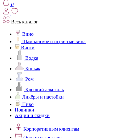
0
Весь каталог
Вино
Шампанское и игристые вина
Виски
Водка
Коньяк
Ром
Крепкий алкоголь
Ликёры и настойки
Пиво
Новинки
Акции и скидки
Корпоративным клиентам
Оплата и доставка