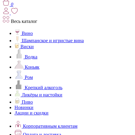
0
Весь каталог
Вино
Шампанское и игристые вина
Виски
Водка
Коньяк
Ром
Крепкий алкоголь
Ликёры и настойки
Пиво
Новинки
Акции и скидки
Корпоративным клиентам
Оплата и доставка