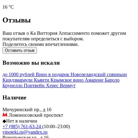
16 °С
Отзывы
Ваш отзыв о Ка Виттория Аппассименто поможет другим
покупателям определиться с выбором.
Поделитесь своими впечатлениями.
Оставить отзыв
Возможно вы искали
до 1000 рублей
Вино в подарок
Новозеландский совиньон
Киндзмараули
Кьянти
Крымское вино
Амароне
Бароло
Брунелло
Портвейн
Херес
Вермут
Наличие
Мичуринский пр., д 16
Ломоносовский проспект
◆
Нет в наличии
+7 (985) 761-63-24
(10:00–23:00)
vinoteki.ru@yandex.ru
Воротынская ул., д 16