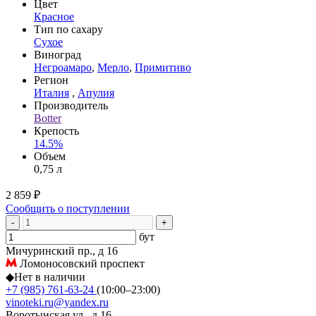
Цвет
Красное
Тип по сахару
Сухое
Виноград
Негроамаро
,
Мерло
,
Примитиво
Регион
Италия
,
Апулия
Производитель
Botter
Крепость
14.5%
Объем
0,75 л
2 859 ₽
Сообщить о поступлении
-
+
бут
Мичуринский пр., д 16
Ломоносовский проспект
◆
Нет в наличии
+7 (985) 761-63-24
(10:00–23:00)
vinoteki.ru@yandex.ru
Воротынская ул., д 16