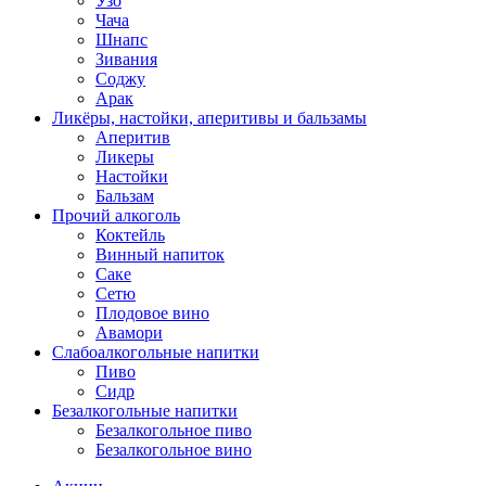
Узо
Чача
Шнапс
Зивания
Соджу
Арак
Ликёры, настойки, аперитивы и бальзамы
Аперитив
Ликеры
Настойки
Бальзам
Прочий алкоголь
Коктейль
Винный напиток
Саке
Сетю
Плодовое вино
Авамори
Слабоалкогольные напитки
Пиво
Сидр
Безалкогольные напитки
Безалкогольное пиво
Безалкогольное вино