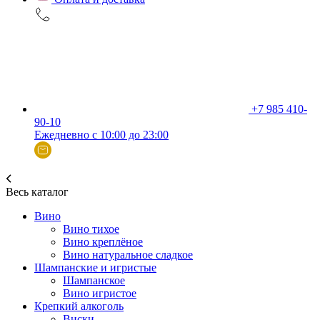
+7 985 410-
90-10
Ежедневно с 10:00 до 23:00
Весь каталог
Вино
Вино тихое
Вино креплёное
Вино натуральное сладкое
Шампанские и игристые
Шампанское
Вино игристое
Крепкий алкоголь
Виски