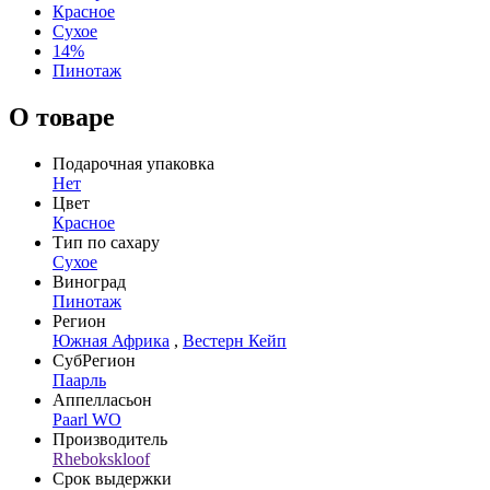
Красное
Сухое
14%
Пинотаж
О товаре
Подарочная упаковка
Нет
Цвет
Красное
Тип по сахару
Сухое
Виноград
Пинотаж
Регион
Южная Африка
,
Вестерн Кейп
СубРегион
Паарль
Аппелласьон
Paarl WO
Производитель
Rhebokskloof
Срок выдержки