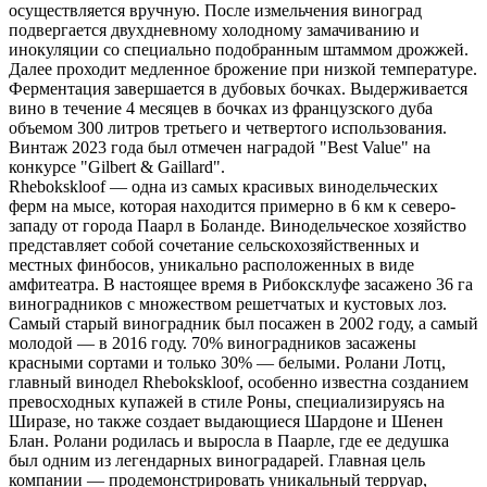
осуществляется вручную. После измельчения виноград
подвергается двухдневному холодному замачиванию и
инокуляции со специально подобранным штаммом дрожжей.
Далее проходит медленное брожение при низкой температуре.
Ферментация завершается в дубовых бочках. Выдерживается
вино в течение 4 месяцев в бочках из французского дуба
объемом 300 литров третьего и четвертого использования.
Винтаж 2023 года был отмечен наградой "Best Value" на
конкурсе "Gilbert & Gaillard".
Rhebokskloof — одна из самых красивых винодельческих
ферм на мысе, которая находится примерно в 6 км к северо-
западу от города Паарл в Боланде. Винодельческое хозяйство
представляет собой сочетание сельскохозяйственных и
местных финбосов, уникально расположенных в виде
амфитеатра. В настоящее время в Рибоксклуфе засажено 36 га
виноградников с множеством решетчатых и кустовых лоз.
Самый старый виноградник был посажен в 2002 году, а самый
молодой — в 2016 году. 70% виноградников засажены
красными сортами и только 30% — белыми. Ролани Лотц,
главный винодел Rhebokskloof, особенно известна созданием
превосходных купажей в стиле Роны, специализируясь на
Ширазе, но также создает выдающиеся Шардоне и Шенен
Блан. Ролани родилась и выросла в Паарле, где ее дедушка
был одним из легендарных виноградарей. Главная цель
компании — продемонстрировать уникальный терруар,