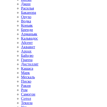
Джин
Расилья
Баканора
Орухо
Водка
Коньяк
Бренди
Арманьяк
Кальвадос
Абсент
Аквавит
Арцах
Байцзю
Граппа
Дистиллят
Кашаса
Марк
Мескаль
Писко
Ракия
Ром
Самогон
Сотол
Текила