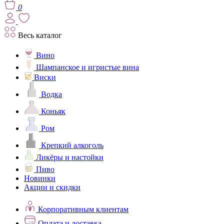
0
Весь каталог
Вино
Шампанское и игристые вина
Виски
Водка
Коньяк
Ром
Крепкий алкоголь
Ликёры и настойки
Пиво
Новинки
Акции и скидки
Корпоративным клиентам
Оплата и доставка