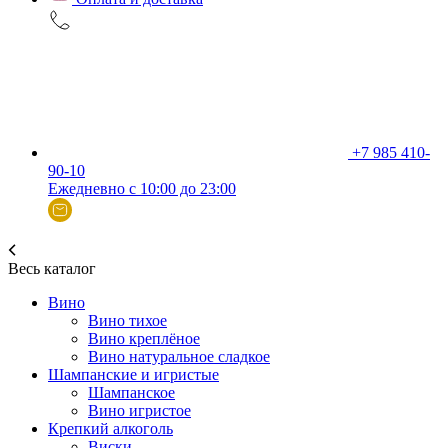
+7 985 410-
90-10
Ежедневно с 10:00 до 23:00
Весь каталог
Вино
Вино тихое
Вино креплёное
Вино натуральное сладкое
Шампанские и игристые
Шампанское
Вино игристое
Крепкий алкоголь
Виски