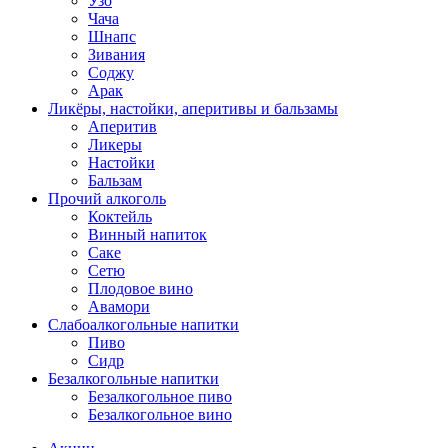
Узо
Чача
Шнапс
Зивания
Соджу
Арак
Ликёры, настойки, аперитивы и бальзамы
Аперитив
Ликеры
Настойки
Бальзам
Прочий алкоголь
Коктейль
Винный напиток
Саке
Сетю
Плодовое вино
Авамори
Слабоалкогольные напитки
Пиво
Сидр
Безалкогольные напитки
Безалкогольное пиво
Безалкогольное вино