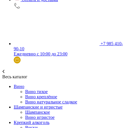
+7 985 410-
90-10
Ежедневно с 10:00 до 23:00
Весь каталог
Вино
Вино тихое
Вино креплёное
Вино натуральное сладкое
Шампанские и игристые
Шампанское
Вино игристое
Крепкий алкоголь
Виски