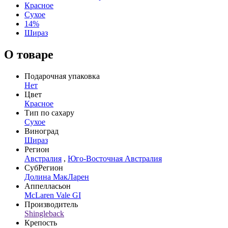
Красное
Сухое
14%
Шираз
О товаре
Подарочная упаковка
Нет
Цвет
Красное
Тип по сахару
Сухое
Виноград
Шираз
Регион
Австралия
,
Юго-Восточная Австралия
СубРегион
Долина МакЛарен
Аппелласьон
McLaren Vale GI
Производитель
Shingleback
Крепость