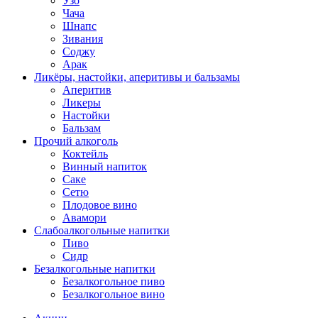
Узо
Чача
Шнапс
Зивания
Соджу
Арак
Ликёры, настойки, аперитивы и бальзамы
Аперитив
Ликеры
Настойки
Бальзам
Прочий алкоголь
Коктейль
Винный напиток
Саке
Сетю
Плодовое вино
Авамори
Слабоалкогольные напитки
Пиво
Сидр
Безалкогольные напитки
Безалкогольное пиво
Безалкогольное вино