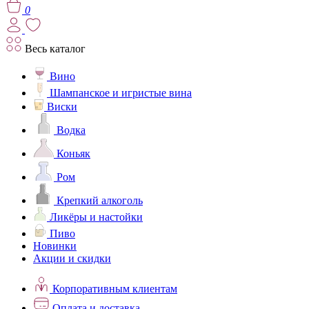
0
Весь каталог
Вино
Шампанское и игристые вина
Виски
Водка
Коньяк
Ром
Крепкий алкоголь
Ликёры и настойки
Пиво
Новинки
Акции и скидки
Корпоративным клиентам
Оплата и доставка