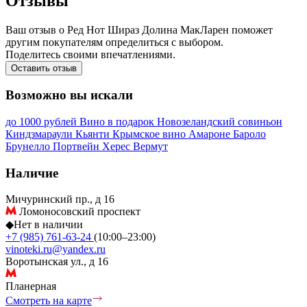
Отзывы
Ваш отзыв о Ред Нот Шираз Долина МакЛарен поможет
другим покупателям определиться с выбором.
Поделитесь своими впечатлениями.
Оставить отзыв
Возможно вы искали
до 1000 рублей
Вино в подарок
Новозеландский совиньон
Киндзмараули
Кьянти
Крымское вино
Амароне
Бароло
Брунелло
Портвейн
Херес
Вермут
Наличие
Мичуринский пр., д 16
Ломоносовский проспект
◆
Нет в наличии
+7 (985) 761-63-24
(10:00–23:00)
vinoteki.ru@yandex.ru
Воротынская ул., д 16
Планерная
Смотреть на карте