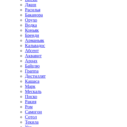
Джин
Расилья
Баканора
Орухо
Водка
Коньяк
Бренди
Арманьяк
Кальвадос
Абсент
Аквавит
Арцах
Байцзю
Граппа
Дистиллят
Кашаса
Марк
Мескаль
Писко
Ракия
Ром
Самогон
Сотол
Текила