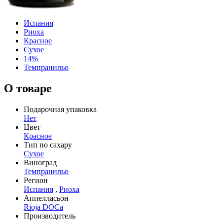
Испания
Риоха
Красное
Сухое
14%
Темпранильо
О товаре
Подарочная упаковка
Нет
Цвет
Красное
Тип по сахару
Сухое
Виноград
Темпранильо
Регион
Испания
,
Риоха
Аппелласьон
Rioja DOCa
Производитель