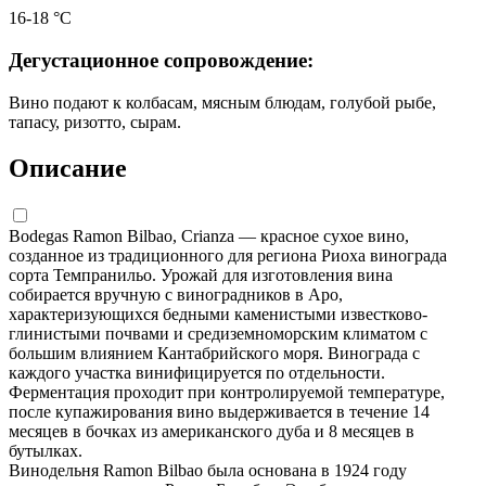
16-18 °С
Дегустационное сопровождение:
Вино подают к колбасам, мясным блюдам, голубой рыбе,
тапасу, ризотто, сырам.
Описание
Bodegas Ramon Bilbao, Crianza — красное сухое вино,
созданное из традиционного для региона Риоха винограда
сорта Темпранильо. Урожай для изготовления вина
собирается вручную с виноградников в Аро,
характеризующихся бедными каменистыми известково-
глинистыми почвами и средиземноморским климатом с
большим влиянием Кантабрийского моря. Винограда с
каждого участка винифицируется по отдельности.
Ферментация проходит при контролируемой температуре,
после купажирования вино выдерживается в течение 14
месяцев в бочках из американского дуба и 8 месяцев в
бутылках.
Винодельня Ramon Bilbao была основана в 1924 году