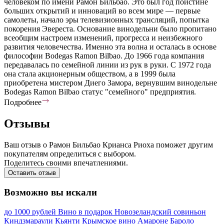
человеком по имени Рамон Бильбао. Это был год поистине
больших открытий и инноваций во всем мире — первые
самолеты, начало эры телевизионных трансляций, попытка
покорения Эвереста. Основание винодельни было пропитано
всеобщим настроем изменений, прогресса и неизбежного
развития человечества. Именно эта волна и осталась в основе
философии Bodegas Ramon Bilbao. До 1966 года компания
передавалась по семейной линии из рук в руки. С 1972 года
она стала акционерным обществом, а в 1999 была
приобретена мистером Диего Замора, вернувшим винодельне
Bodegas Ramon Bilbao статус "семейного" предприятия.
Подробнее
Отзывы
Ваш отзыв о Рамон Бильбао Крианса Риоха поможет другим
покупателям определиться с выбором.
Поделитесь своими впечатлениями.
Оставить отзыв
Возможно вы искали
до 1000 рублей
Вино в подарок
Новозеландский совиньон
Киндзмараули
Кьянти
Крымское вино
Амароне
Бароло