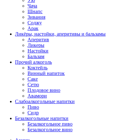
Узо
Чача
Шнапс
Зивания
Соджу
Арак
Ликёры, настойки, аперитивы и бальзамы
Аперитив
Ликеры
Настойки
Бальзам
Прочий алкоголь
Коктейль
Винный напиток
Саке
Сетю
Плодовое вино
Авамори
Слабоалкогольные напитки
Пиво
Сидр
Безалкогольные напитки
Безалкогольное пиво
Безалкогольное вино