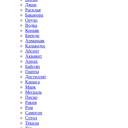
Джин
Расилья
Баканора
Орухо
Водка
Коньяк
Бренди
Арманьяк
Кальвадос
Абсент
Аквавит
Арцах
Байцзю
Граппа
Дистиллят
Кашаса
Марк
Мескаль
Писко
Ракия
Ром
Самогон
Сотол
Текила