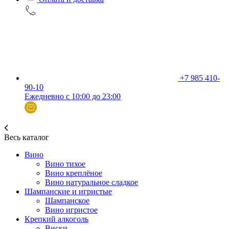
+7 985 410-
90-10
Ежедневно с 10:00 до 23:00
Весь каталог
Вино
Вино тихое
Вино креплёное
Вино натуральное сладкое
Шампанские и игристые
Шампанское
Вино игристое
Крепкий алкоголь
Виски