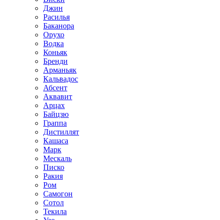
Джин
Расилья
Баканора
Орухо
Водка
Коньяк
Бренди
Арманьяк
Кальвадос
Абсент
Аквавит
Арцах
Байцзю
Граппа
Дистиллят
Кашаса
Марк
Мескаль
Писко
Ракия
Ром
Самогон
Сотол
Текила