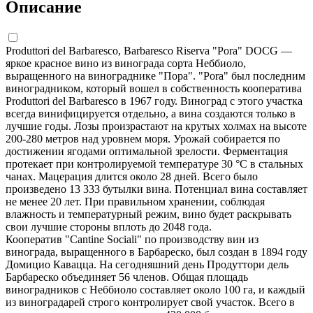
Описание
Produttori del Barbaresco, Barbaresco Riserva "Pora" DOCG —
яркое красное вино из винограда сорта Неббиоло,
выращенного на винограднике "Пора". "Pora" был последним
виноградником, который вошел в собственность кооператива
Produttori del Barbaresco в 1967 году. Виноград с этого участка
всегда винифицируется отдельно, а вина создаются только в
лучшие годы. Лозы произрастают на крутых холмах на высоте
200-280 метров над уровнем моря. Урожай собирается по
достижении ягодами оптимальной зрелости. Ферментация
протекает при контролируемой температуре 30 °С в стальных
чанах. Мацерация длится около 28 дней. Всего было
произведено 13 333 бутылки вина. Потенциал вина составляет
не менее 20 лет. При правильном хранении, соблюдая
влажность и температурный режим, вино будет раскрывать
свои лучшие стороны вплоть до 2048 года.
Кооператив "Cantine Sociali" по производству вин из
винограда, выращенного в Барбареско, был создан в 1894 году
Домицио Кавацца. На сегодняшний день Продуттори дель
Барбареско объединяет 56 членов. Общая площадь
виноградников с Неббиоло составляет около 100 га, и каждый
из виноградарей строго контролирует свой участок. Всего в