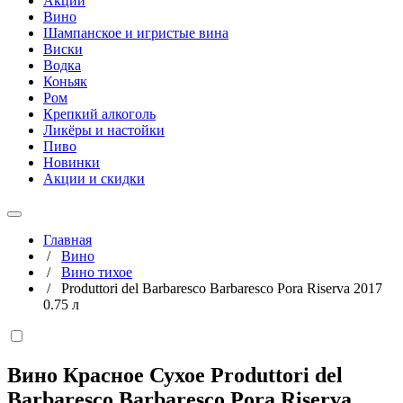
Акции
Вино
Шампанское и игристые вина
Виски
Водка
Коньяк
Ром
Крепкий алкоголь
Ликёры и настойки
Пиво
Новинки
Акции и скидки
Главная
/
Вино
/
Вино тихое
/
Produttori del Barbaresco Barbaresco Pora Riserva 2017
0.75 л
Вино Красное Сухое Produttori del
Barbaresco Barbaresco Pora Riserva