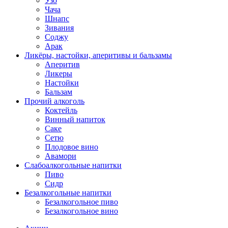
Узо
Чача
Шнапс
Зивания
Соджу
Арак
Ликёры, настойки, аперитивы и бальзамы
Аперитив
Ликеры
Настойки
Бальзам
Прочий алкоголь
Коктейль
Винный напиток
Саке
Сетю
Плодовое вино
Авамори
Слабоалкогольные напитки
Пиво
Сидр
Безалкогольные напитки
Безалкогольное пиво
Безалкогольное вино