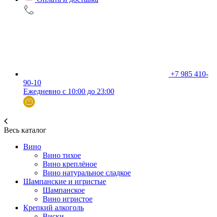
+7 985 410-
90-10
Ежедневно с 10:00 до 23:00
Весь каталог
Вино
Вино тихое
Вино креплёное
Вино натуральное сладкое
Шампанские и игристые
Шампанское
Вино игристое
Крепкий алкоголь
Виски