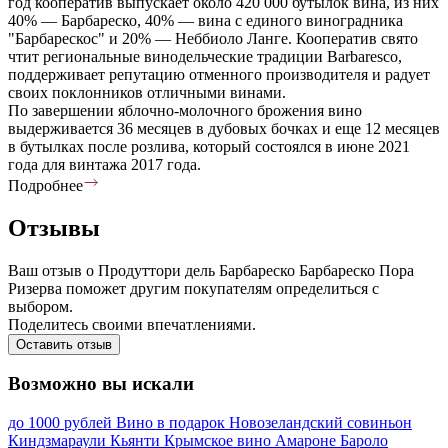
год кооператив выпускает около 420 000 бутылок вина, из них
40% — Барбареско, 40% — вина с единого виноградника
"Барбарескос" и 20% — Неббиоло Ланге. Кооператив свято
чтит региональные винодельческие традиции Barbaresco,
поддерживает репутацию отменного производителя и радует
своих поклонников отличными винами.
По завершении яблочно-молочного брожения вино
выдерживается 36 месяцев в дубовых бочках и еще 12 месяцев
в бутылках после розлива, который состоялся в июне 2021
года для винтажа 2017 года.
Подробнее
Отзывы
Ваш отзыв о Продуттори дель Барбареско Барбареско Пора
Ризерва поможет другим покупателям определиться с
выбором.
Поделитесь своими впечатлениями.
Оставить отзыв
Возможно вы искали
до 1000 рублей
Вино в подарок
Новозеландский совиньон
Киндзмараули
Кьянти
Крымское вино
Амароне
Бароло