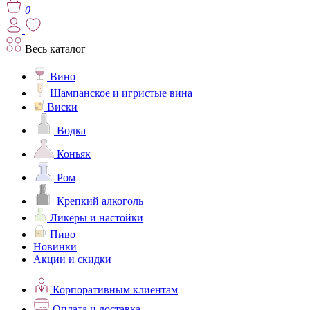
0
Весь каталог
Вино
Шампанское и игристые вина
Виски
Водка
Коньяк
Ром
Крепкий алкоголь
Ликёры и настойки
Пиво
Новинки
Акции и скидки
Корпоративным клиентам
Оплата и доставка