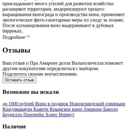
прикладывают много усилий для развития хозяйства:
расширяют территории, модернизируют процесс
выращивания винограда и производства вина, применяют
экологические фито-санитарные меры по уходу за лозами.
После купажирования вино выдерживают в дубовых
барриках.
Подробнее
Отзывы
Ваш отзыв о Пра Амароне делла Вальполичелла поможет
другим покупателям определиться с выбором.
Поделитесь своими впечатлениями.
Оставить отзыв
Возможно вы искали
до 1000 рублей
Вино в подарок
Новозеландский совиньон
Киндзмараули
Кьянти
Крымское вино
Амароне
Бароло
Брунелло
Портвейн
Херес
Вермут
Наличие