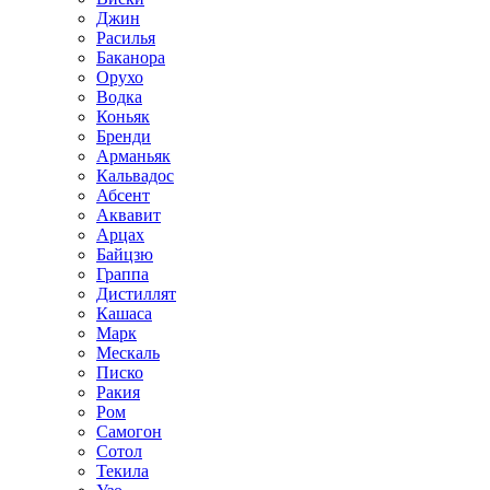
Джин
Расилья
Баканора
Орухо
Водка
Коньяк
Бренди
Арманьяк
Кальвадос
Абсент
Аквавит
Арцах
Байцзю
Граппа
Дистиллят
Кашаса
Марк
Мескаль
Писко
Ракия
Ром
Самогон
Сотол
Текила