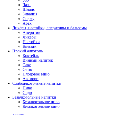
Узо
Чача
Шнапс
Зивания
Соджу
Арак
Ликёры, настойки, аперитивы и бальзамы
Аперитив
Ликеры
Настойки
Бальзам
Прочий алкоголь
Коктейль
Винный напиток
Саке
Сетю
Плодовое вино
Авамори
Слабоалкогольные напитки
Пиво
Сидр
Безалкогольные напитки
Безалкогольное пиво
Безалкогольное вино