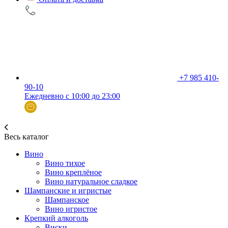
+7 985 410-
90-10
Ежедневно с 10:00 до 23:00
Весь каталог
Вино
Вино тихое
Вино креплёное
Вино натуральное сладкое
Шампанские и игристые
Шампанское
Вино игристое
Крепкий алкоголь
Виски