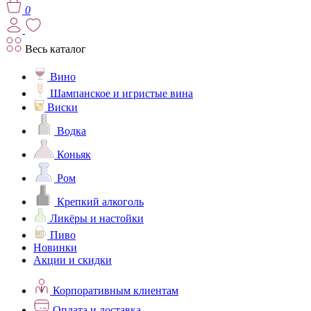
0
Весь каталог
Вино
Шампанское и игристые вина
Виски
Водка
Коньяк
Ром
Крепкий алкоголь
Ликёры и настойки
Пиво
Новинки
Акции и скидки
Корпоративным клиентам
Оплата и доставка