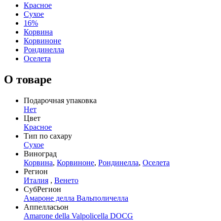
Красное
Сухое
16%
Корвина
Корвиноне
Рондинелла
Оселета
О товаре
Подарочная упаковка
Нет
Цвет
Красное
Тип по сахару
Сухое
Виноград
Корвина
,
Корвиноне
,
Рондинелла
,
Оселета
Регион
Италия
,
Венето
СубРегион
Амароне делла Вальполичелла
Аппелласьон
Amarone della Valpolicella DOCG