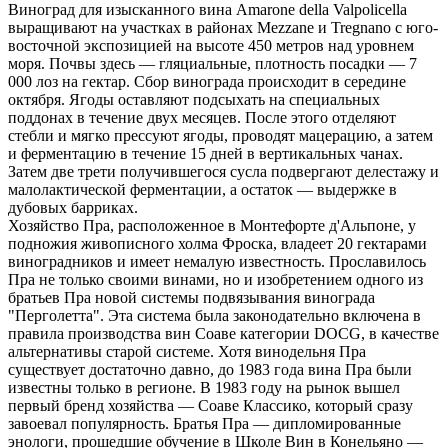
Виноград для изысканного вина Amarone della Valpolicella
выращивают на участках в районах Mezzane и Tregnano с юго-
восточной экспозицией на высоте 450 метров над уровнем
моря. Почвы здесь — гляциальные, плотность посадки — 7
000 лоз на гектар. Сбор винограда происходит в середине
октября. Ягоды оставляют подсыхать на специальных
поддонах в течение двух месяцев. После этого отделяют
стебли и мягко прессуют ягоды, проводят мацерацию, а затем
и ферментацию в течение 15 дней в вертикальных чанах.
Затем две трети получившегося сусла подвергают делестажу и
малолактической ферментации, а остаток — выдержке в
дубовых барриках.
Хозяйство Пра, расположенное в Монтефорте д'Альпоне, у
подножия живописного холма Фроска, владеет 20 гектарами
виноградников и имеет немалую известность. Прославилось
Пра не только своими винами, но и изобретением одного из
братьев Пра новой системы подвязывания винограда
"Перголетта". Эта система была законодательно включена в
правила производства вин Соаве категории DOCG, в качестве
альтернативы старой системе. Хотя винодельня Пра
существует достаточно давно, до 1983 года вина Пра были
известны только в регионе. В 1983 году на рынок вышел
первый бренд хозяйства — Соаве Классико, который сразу
завоевал популярность. Братья Пра — дипломированные
энологи, прошедшие обучение в Школе Вин в Конельяно —