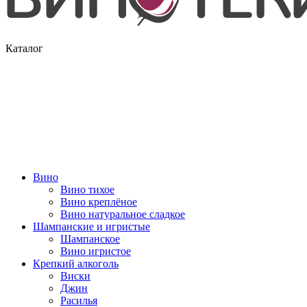
Каталог
Вино
Вино тихое
Вино креплёное
Вино натуральное сладкое
Шампанские и игристые
Шампанское
Вино игристое
Крепкий алкоголь
Виски
Джин
Расилья