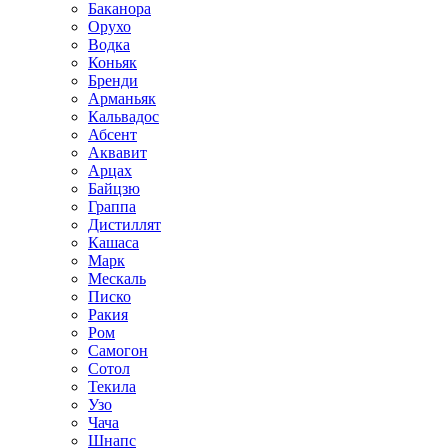
Баканора
Орухо
Водка
Коньяк
Бренди
Арманьяк
Кальвадос
Абсент
Аквавит
Арцах
Байцзю
Граппа
Дистиллят
Кашаса
Марк
Мескаль
Писко
Ракия
Ром
Самогон
Сотол
Текила
Узо
Чача
Шнапс