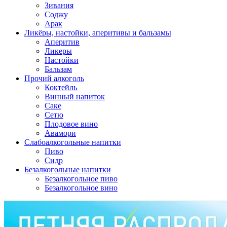
Зивания
Соджу
Арак
Ликёры, настойки, аперитивы и бальзамы
Аперитив
Ликеры
Настойки
Бальзам
Прочий алкоголь
Коктейль
Винный напиток
Саке
Сетю
Плодовое вино
Авамори
Слабоалкогольные напитки
Пиво
Сидр
Безалкогольные напитки
Безалкогольное пиво
Безалкогольное вино