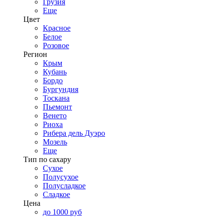
Грузия
Еще
Цвет
Красное
Белое
Розовое
Регион
Крым
Кубань
Бордо
Бургундия
Тоскана
Пьемонт
Венето
Риоха
Рибера дель Дуэро
Мозель
Еще
Тип по сахару
Сухое
Полусухое
Полусладкое
Сладкое
Цена
до 1000 руб