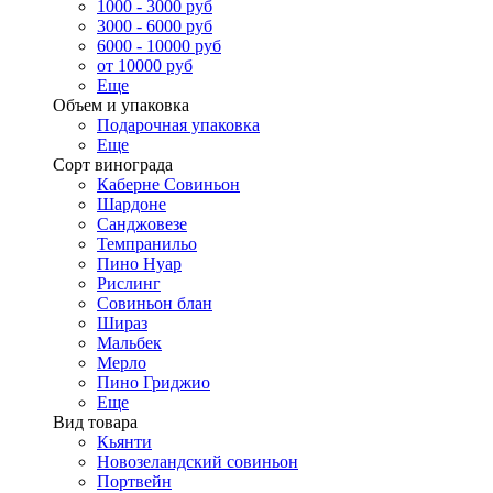
1000 - 3000 руб
3000 - 6000 руб
6000 - 10000 руб
от 10000 руб
Еще
Объем и упаковка
Подарочная упаковка
Еще
Сорт винограда
Каберне Совиньон
Шардоне
Санджовезе
Темпранильо
Пино Нуар
Рислинг
Совиньон блан
Шираз
Мальбек
Мерло
Пино Гриджио
Еще
Вид товара
Кьянти
Новозеландский совиньон
Портвейн