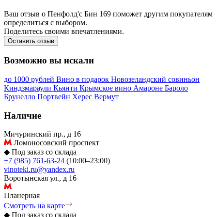
Ваш отзыв о Пенфолд'с Бин 169 поможет другим покупателям
определиться с выбором.
Поделитесь своими впечатлениями.
Оставить отзыв
Возможно вы искали
до 1000 рублей
Вино в подарок
Новозеландский совиньон
Киндзмараули
Кьянти
Крымское вино
Амароне
Бароло
Брунелло
Портвейн
Херес
Вермут
Наличие
Мичуринский пр., д 16
Ломоносовский проспект
◆
Под заказ со склада
+7 (985) 761-63-24
(10:00–23:00)
vinoteki.ru@yandex.ru
Воротынская ул., д 16
Планерная
Смотреть на карте
◆
Под заказ со склада