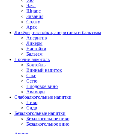
Узо
Чача
Шнапс
Зивания
Соджу
Арак
Ликёры, настойки, аперитивы и бальзамы
Аперитив
Ликеры
Настойки
Бальзам
Прочий алкоголь
Коктейль
Винный напиток
Саке
Сетю
Плодовое вино
Авамори
Слабоалкогольные напитки
Пиво
Сидр
Безалкогольные напитки
Безалкогольное пиво
Безалкогольное вино