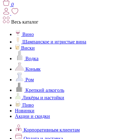
0
Весь каталог
Вино
Шампанское и игристые вина
Виски
Водка
Коньяк
Ром
Крепкий алкоголь
Ликёры и настойки
Пиво
Новинки
Акции и скидки
Корпоративным клиентам
Оплата и доставка