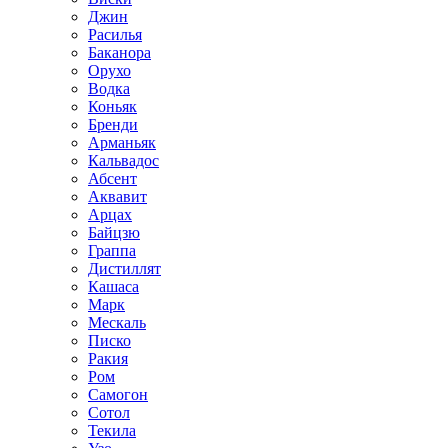
Джин
Расилья
Баканора
Орухо
Водка
Коньяк
Бренди
Арманьяк
Кальвадос
Абсент
Аквавит
Арцах
Байцзю
Граппа
Дистиллят
Кашаса
Марк
Мескаль
Писко
Ракия
Ром
Самогон
Сотол
Текила