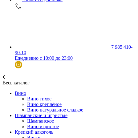
+7 985 410-
90-10
Ежедневно с 10:00 до 23:00
Весь каталог
Вино
Вино тихое
Вино креплёное
Вино натуральное сладкое
Шампанские и игристые
Шампанское
Вино игристое
Крепкий алкоголь
Виски