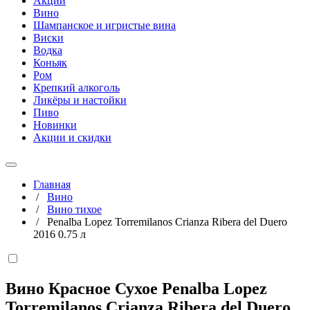
Акции
Вино
Шампанское и игристые вина
Виски
Водка
Коньяк
Ром
Крепкий алкоголь
Ликёры и настойки
Пиво
Новинки
Акции и скидки
Главная
/
Вино
/
Вино тихое
/
Penalba Lopez Torremilanos Crianza Ribera del Duero
2016 0.75 л
Вино Красное Сухое Penalba Lopez
Torremilanos Crianza Ribera del Duero