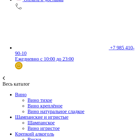
+7 985 410-
90-10
Ежедневно с 10:00 до 23:00
Весь каталог
Вино
Вино тихое
Вино креплёное
Вино натуральное сладкое
Шампанские и игристые
Шампанское
Вино игристое
Крепкий алкоголь
Виски