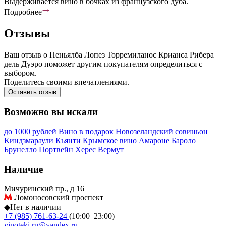
Выдерживается вино в бочках из французского дуба.
Подробнее
Отзывы
Ваш отзыв о Пеньялба Лопез Торремиланос Крианса Рибера
дель Дуэро поможет другим покупателям определиться с
выбором.
Поделитесь своими впечатлениями.
Оставить отзыв
Возможно вы искали
до 1000 рублей
Вино в подарок
Новозеландский совиньон
Киндзмараули
Кьянти
Крымское вино
Амароне
Бароло
Брунелло
Портвейн
Херес
Вермут
Наличие
Мичуринский пр., д 16
Ломоносовский проспект
◆
Нет в наличии
+7 (985) 761-63-24
(10:00–23:00)
vinoteki.ru@yandex.ru