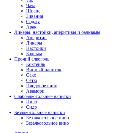
Узо
Чача
Шнапс
Зивания
Соджу
Арак
Ликёры, настойки, аперитивы и бальзамы
Аперитив
Ликеры
Настойки
Бальзам
Прочий алкоголь
Коктейль
Винный напиток
Саке
Сетю
Плодовое вино
Авамори
Слабоалкогольные напитки
Пиво
Сидр
Безалкогольные напитки
Безалкогольное пиво
Безалкогольное вино