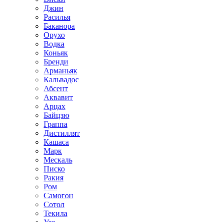
Джин
Расилья
Баканора
Орухо
Водка
Коньяк
Бренди
Арманьяк
Кальвадос
Абсент
Аквавит
Арцах
Байцзю
Граппа
Дистиллят
Кашаса
Марк
Мескаль
Писко
Ракия
Ром
Самогон
Сотол
Текила