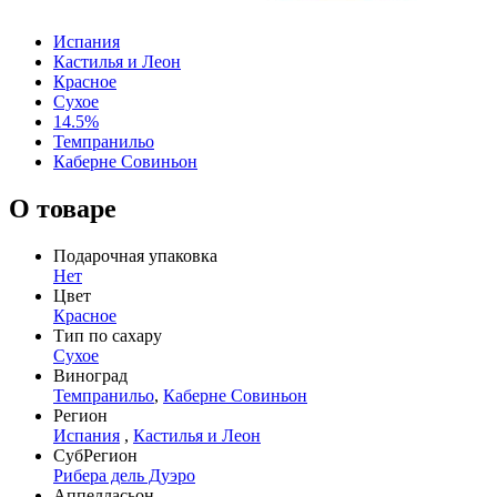
Испания
Кастилья и Леон
Красное
Сухое
14.5%
Темпранильо
Каберне Совиньон
О товаре
Подарочная упаковка
Нет
Цвет
Красное
Тип по сахару
Сухое
Виноград
Темпранильо
,
Каберне Совиньон
Регион
Испания
,
Кастилья и Леон
СубРегион
Рибера дель Дуэро
Аппелласьон