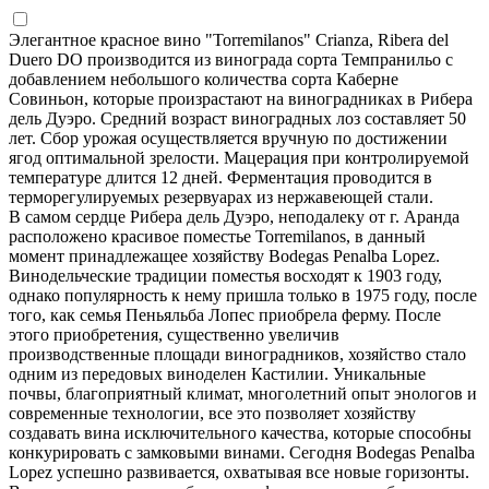
Элегантное красное вино "Torremilanos" Crianza, Ribera del
Duero DO производится из винограда сорта Темпранильо с
добавлением небольшого количества сорта Каберне
Совиньон, которые произрастают на виноградниках в Рибера
дель Дуэро. Средний возраст виноградных лоз составляет 50
лет. Сбор урожая осуществляется вручную по достижении
ягод оптимальной зрелости. Мацерация при контролируемой
температуре длится 12 дней. Ферментация проводится в
терморегулируемых резервуарах из нержавеющей стали.
В самом сердце Рибера дель Дуэро, неподалеку от г. Аранда
расположено красивое поместье Torremilanos, в данный
момент принадлежащее хозяйству Bodegas Penalba Lopez.
Винодельческие традиции поместья восходят к 1903 году,
однако популярность к нему пришла только в 1975 году, после
того, как семья Пеньяльба Лопес приобрела ферму. После
этого приобретения, существенно увеличив
производственные площади виноградников, хозяйство стало
одним из передовых виноделен Кастилии. Уникальные
почвы, благоприятный климат, многолетний опыт энологов и
современные технологии, все это позволяет хозяйству
создавать вина исключительного качества, которые способны
конкурировать с замковыми винами. Сегодня Bodegas Penalba
Lopez успешно развивается, охватывая все новые горизонты.