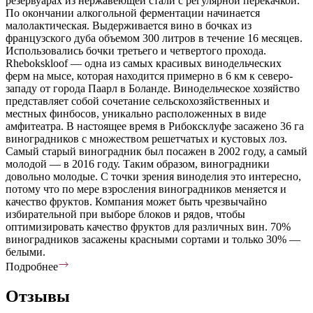
резервуарах из нержавеющей стали с регулярной перекачкой.
По окончании алкогольной ферментации начинается
малолактическая. Выдерживается вино в бочках из
французского дуба объемом 300 литров в течение 16 месяцев.
Использовались бочки третьего и четвертого прохода.
Rhebokskloof — одна из самых красивых винодельческих
ферм на мысе, которая находится примерно в 6 км к северо-
западу от города Паарл в Боланде. Винодельческое хозяйство
представляет собой сочетание сельскохозяйственных и
местных финбосов, уникально расположенных в виде
амфитеатра. В настоящее время в Рибоксклуфе засажено 36 га
виноградников с множеством решетчатых и кустовых лоз.
Самый старый виноградник был посажен в 2002 году, а самый
молодой — в 2016 году. Таким образом, виноградники
довольно молодые. С точки зрения виноделия это интересно,
потому что по мере взросления виноградников меняется и
качество фруктов. Компания может быть чрезвычайно
избирательной при выборе блоков и рядов, чтобы
оптимизировать качество фруктов для различных вин. 70%
виноградников засажены красными сортами и только 30% —
белыми.
Подробнее
Отзывы