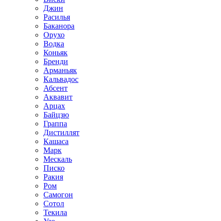
Джин
Расилья
Баканора
Орухо
Водка
Коньяк
Бренди
Арманьяк
Кальвадос
Абсент
Аквавит
Арцах
Байцзю
Граппа
Дистиллят
Кашаса
Марк
Мескаль
Писко
Ракия
Ром
Самогон
Сотол
Текила