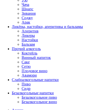
Узо
Чача
Шнапс
Зивания
Соджу
Арак
Ликёры, настойки, аперитивы и бальзамы
Аперитив
Ликеры
Настойки
Бальзам
Прочий алкоголь
Коктейль
Винный напиток
Саке
Сетю
Плодовое вино
Авамори
Слабоалкогольные напитки
Пиво
Сидр
Безалкогольные напитки
Безалкогольное пиво
Безалкогольное вино