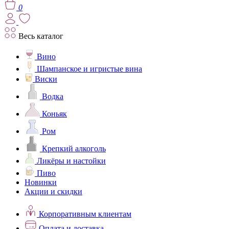
0
Весь каталог
Вино
Шампанское и игристые вина
Виски
Водка
Коньяк
Ром
Крепкий алкоголь
Ликёры и настойки
Пиво
Новинки
Акции и скидки
Корпоративным клиентам
Оплата и доставка