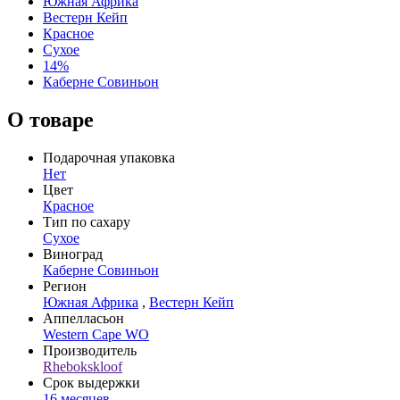
Южная Африка
Вестерн Кейп
Красное
Сухое
14%
Каберне Совиньон
О товаре
Подарочная упаковка
Нет
Цвет
Красное
Тип по сахару
Сухое
Виноград
Каберне Совиньон
Регион
Южная Африка
,
Вестерн Кейп
Аппелласьон
Western Cape WO
Производитель
Rhebokskloof
Срок выдержки
16 месяцев