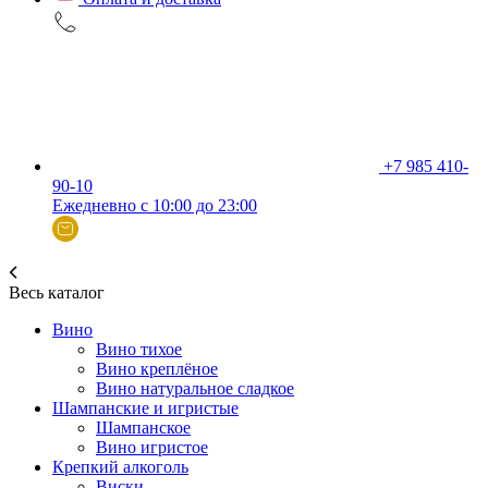
+7 985 410-
90-10
Ежедневно с 10:00 до 23:00
Весь каталог
Вино
Вино тихое
Вино креплёное
Вино натуральное сладкое
Шампанские и игристые
Шампанское
Вино игристое
Крепкий алкоголь
Виски