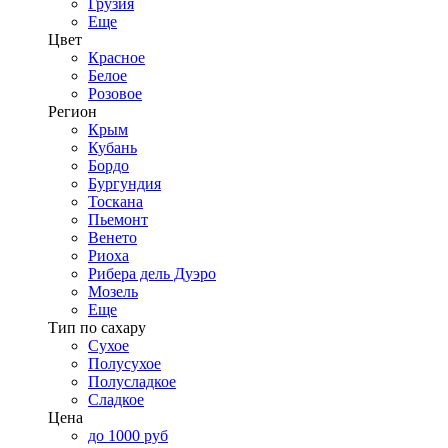
Грузия
Еще
Цвет
Красное
Белое
Розовое
Регион
Крым
Кубань
Бордо
Бургундия
Тоскана
Пьемонт
Венето
Риоха
Рибера дель Дуэро
Мозель
Еще
Тип по сахару
Сухое
Полусухое
Полусладкое
Сладкое
Цена
до 1000 руб