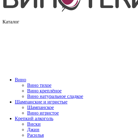
Каталог
Вино
Вино тихое
Вино креплёное
Вино натуральное сладкое
Шампанские и игристые
Шампанское
Вино игристое
Крепкий алкоголь
Виски
Джин
Расилья