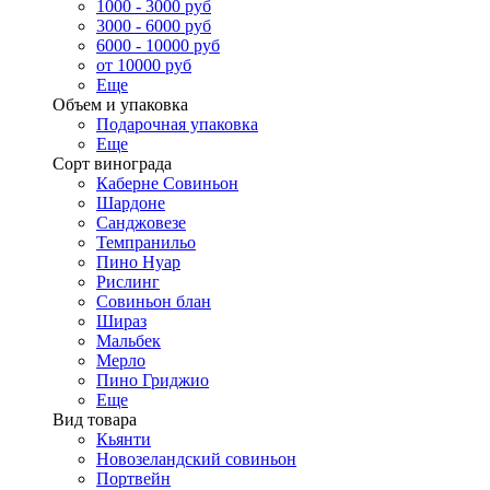
1000 - 3000 руб
3000 - 6000 руб
6000 - 10000 руб
от 10000 руб
Еще
Объем и упаковка
Подарочная упаковка
Еще
Сорт винограда
Каберне Совиньон
Шардоне
Санджовезе
Темпранильо
Пино Нуар
Рислинг
Совиньон блан
Шираз
Мальбек
Мерло
Пино Гриджио
Еще
Вид товара
Кьянти
Новозеландский совиньон
Портвейн