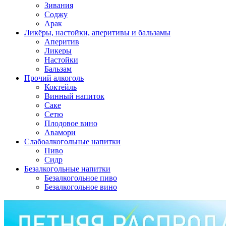
Зивания
Соджу
Арак
Ликёры, настойки, аперитивы и бальзамы
Аперитив
Ликеры
Настойки
Бальзам
Прочий алкоголь
Коктейль
Винный напиток
Саке
Сетю
Плодовое вино
Авамори
Слабоалкогольные напитки
Пиво
Сидр
Безалкогольные напитки
Безалкогольное пиво
Безалкогольное вино