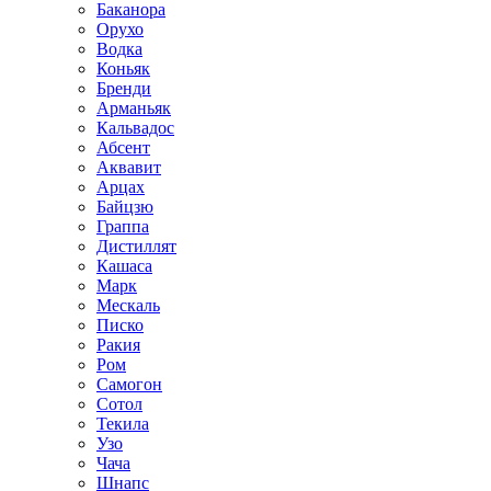
Баканора
Орухо
Водка
Коньяк
Бренди
Арманьяк
Кальвадос
Абсент
Аквавит
Арцах
Байцзю
Граппа
Дистиллят
Кашаса
Марк
Мескаль
Писко
Ракия
Ром
Самогон
Сотол
Текила
Узо
Чача
Шнапс