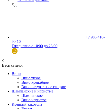
+7 985 410-
90-10
Ежедневно с 10:00 до 23:00
Весь каталог
Вино
Вино тихое
Вино креплёное
Вино натуральное сладкое
Шампанские и игристые
Шампанское
Вино игристое
Крепкий алкоголь
Виски