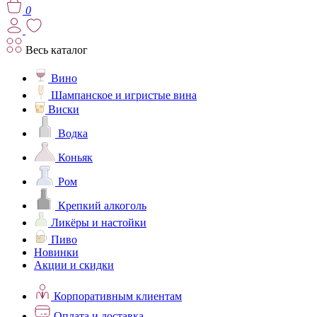
0
Весь каталог
Вино
Шампанское и игристые вина
Виски
Водка
Коньяк
Ром
Крепкий алкоголь
Ликёры и настойки
Пиво
Новинки
Акции и скидки
Корпоративным клиентам
Оплата и доставка