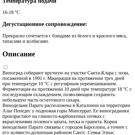
Температура подачи
16-18 °С
Дегустационное сопровождение:
Прекрасно сочетается с блюдами из белого и красного мяса,
тапасами и колбасами.
Описание
Виноград собирают вручную на участке Санта-Клара с лозы,
посаженной в 1991 г. Мацерация на протяжении трех дней
при температуре 10 °C с регулярным перемешиванием.
Ферментация на протяжении 10 дней при температуре 18 °C с
последующим охлаждением, позволяющим сохранить
небольшую часть остаточного сахара.
Винодельня Парато расположена в Каталонии на территории
Альт Пенедес у подножья горы Монсеррат. Ее виноградники
произрастают на глинисто-карбонатных почвах с
вкраплениями полевого шпата, песка и гранита. Корни
винодельни Парато связаны с городом Барселона, а точнее с
его холмисто-долинным районом Сантс. Семья Элиас