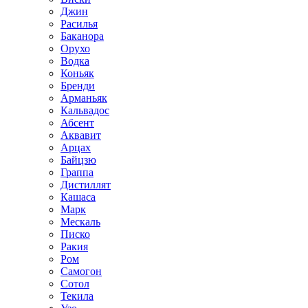
Джин
Расилья
Баканора
Орухо
Водка
Коньяк
Бренди
Арманьяк
Кальвадос
Абсент
Аквавит
Арцах
Байцзю
Граппа
Дистиллят
Кашаса
Марк
Мескаль
Писко
Ракия
Ром
Самогон
Сотол
Текила