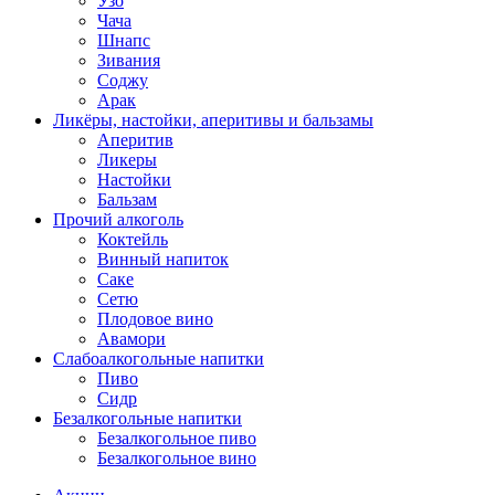
Узо
Чача
Шнапс
Зивания
Соджу
Арак
Ликёры, настойки, аперитивы и бальзамы
Аперитив
Ликеры
Настойки
Бальзам
Прочий алкоголь
Коктейль
Винный напиток
Саке
Сетю
Плодовое вино
Авамори
Слабоалкогольные напитки
Пиво
Сидр
Безалкогольные напитки
Безалкогольное пиво
Безалкогольное вино