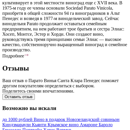
культивирует в этой местности виноград еще с XVII века. В
1975-м году ее члены основали Sociedad Parato Vinicola,
приобретя в общей сложности 94 га виноградников в Альт
Пенедес и возведя в 1977-м винодельческий завод. Сейчас
винодельня Parato продолжает оставаться семейным
предприятием, на нем работают трое братьев и сестра Элиас:
Хосеп, Монтсе, Эстер и Хорди. Они создают вино,
руководствуясь тремя принципами семьи Элиас — высокое
качество, собственноручно выращенный виноград и семейное
производство.
Подробнее
Отзывы
Ваш отзыв о Парато Винья Санта Клара Пенедес поможет
другим покупателям определиться с выбором.
Поделитесь своими впечатлениями.
Оставить отзыв
Возможно вы искали
до 1000 рублей
Вино в подарок
Новозеландский совиньон
Киндзмараули
Кьянти
Крымское вино
Амароне
Бароло
Брунелло
Портвейн
Херес
Вермут