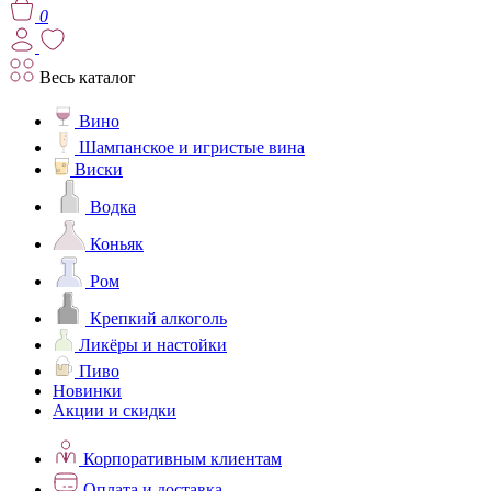
0
Весь каталог
Вино
Шампанское и игристые вина
Виски
Водка
Коньяк
Ром
Крепкий алкоголь
Ликёры и настойки
Пиво
Новинки
Акции и скидки
Корпоративным клиентам
Оплата и доставка