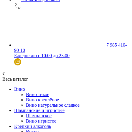
+7 985 410-
90-10
Ежедневно с 10:00 до 23:00
Весь каталог
Вино
Вино тихое
Вино креплёное
Вино натуральное сладкое
Шампанские и игристые
Шампанское
Вино игристое
Крепкий алкоголь
Виски