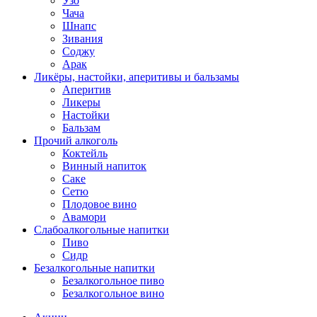
Узо
Чача
Шнапс
Зивания
Соджу
Арак
Ликёры, настойки, аперитивы и бальзамы
Аперитив
Ликеры
Настойки
Бальзам
Прочий алкоголь
Коктейль
Винный напиток
Саке
Сетю
Плодовое вино
Авамори
Слабоалкогольные напитки
Пиво
Сидр
Безалкогольные напитки
Безалкогольное пиво
Безалкогольное вино