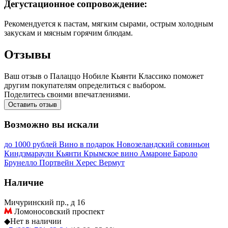
Дегустационное сопровождение:
Рекомендуется к пастам, мягким сырами, острым холодным
закускам и мясным горячим блюдам.
Отзывы
Ваш отзыв о Палаццо Нобиле Кьянти Классико поможет
другим покупателям определиться с выбором.
Поделитесь своими впечатлениями.
Оставить отзыв
Возможно вы искали
до 1000 рублей
Вино в подарок
Новозеландский совиньон
Киндзмараули
Кьянти
Крымское вино
Амароне
Бароло
Брунелло
Портвейн
Херес
Вермут
Наличие
Мичуринский пр., д 16
Ломоносовский проспект
◆
Нет в наличии