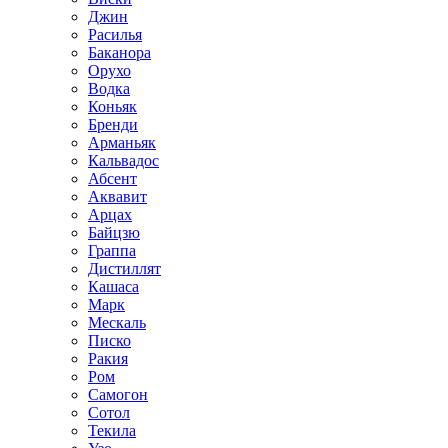
Джин
Расилья
Баканора
Орухо
Водка
Коньяк
Бренди
Арманьяк
Кальвадос
Абсент
Аквавит
Арцах
Байцзю
Граппа
Дистиллят
Кашаса
Марк
Мескаль
Писко
Ракия
Ром
Самогон
Сотол
Текила