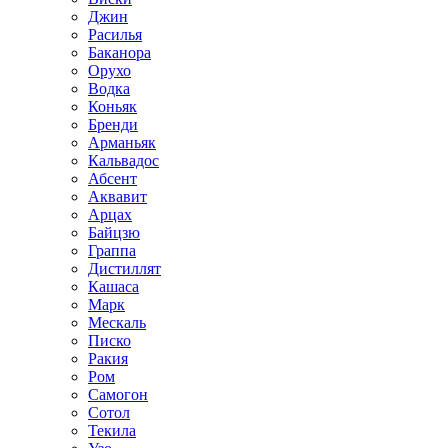
Джин
Расилья
Баканора
Орухо
Водка
Коньяк
Бренди
Арманьяк
Кальвадос
Абсент
Аквавит
Арцах
Байцзю
Граппа
Дистиллят
Кашаса
Марк
Мескаль
Писко
Ракия
Ром
Самогон
Сотол
Текила