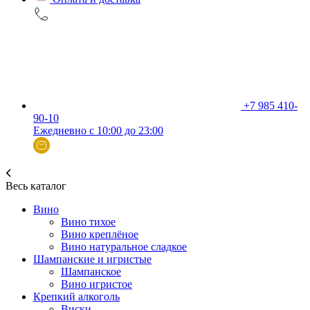
+7 985 410-
90-10
Ежедневно с 10:00 до 23:00
Весь каталог
Вино
Вино тихое
Вино креплёное
Вино натуральное сладкое
Шампанские и игристые
Шампанское
Вино игристое
Крепкий алкоголь
Виски