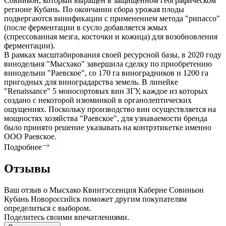
Совиньон, который выращен в защищенном географическом
регионе Кубань. По окончании сбора урожая плоды
подвергаются винификации с применением метода "рипассо"
(после ферментации в сусло добавляется жмых
(спрессованная мезга, косточки и кожица) для возобновления
ферментации).
В рамках масштабирования своей ресурсной базы, в 2020 году
винодельня "Мысхако" завершила сделку по приобретению
винодельни "Раевское", со 170 га виноградников и 1200 га
пригодных для виноградарства земель. В линейке
"Renaissance" 5 моносортовых вин ЗГУ, каждое из которых
создано с некоторой изюминкой в органолептических
ощущениях. Поскольку производство вин осуществляется на
мощностях хозяйства "Раевское", для узнаваемости бренда
было принято решение указывать на контрэтикетке именно
ООО Раевское.
Подробнее
Отзывы
Ваш отзыв о Мысхако Квинтэссенция Каберне Совиньон
Кубань Новороссийск поможет другим покупателям
определиться с выбором.
Поделитесь своими впечатлениями.