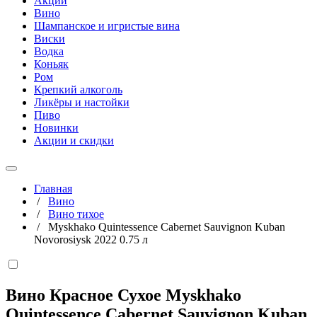
Акции
Вино
Шампанское и игристые вина
Виски
Водка
Коньяк
Ром
Крепкий алкоголь
Ликёры и настойки
Пиво
Новинки
Акции и скидки
Главная
/
Вино
/
Вино тихое
/
Myskhako Quintessence Cabernet Sauvignon Kuban
Novorosiysk 2022 0.75 л
Вино Красное Сухое Myskhako
Quintessence Cabernet Sauvignon Kuban