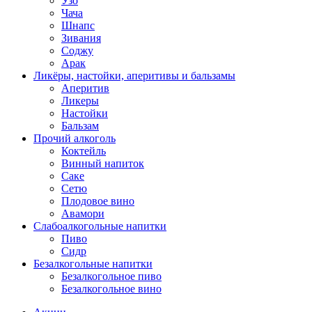
Узо
Чача
Шнапс
Зивания
Соджу
Арак
Ликёры, настойки, аперитивы и бальзамы
Аперитив
Ликеры
Настойки
Бальзам
Прочий алкоголь
Коктейль
Винный напиток
Саке
Сетю
Плодовое вино
Авамори
Слабоалкогольные напитки
Пиво
Сидр
Безалкогольные напитки
Безалкогольное пиво
Безалкогольное вино