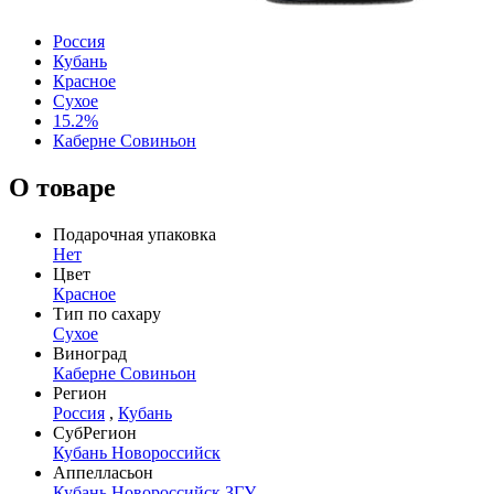
Россия
Кубань
Красное
Сухое
15.2%
Каберне Совиньон
О товаре
Подарочная упаковка
Нет
Цвет
Красное
Тип по сахару
Сухое
Виноград
Каберне Совиньон
Регион
Россия
,
Кубань
СубРегион
Кубань Новороссийск
Аппелласьон
Кубань Новороссийск ЗГУ