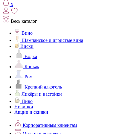
0
Весь каталог
Вино
Шампанское и игристые вина
Виски
Водка
Коньяк
Ром
Крепкий алкоголь
Ликёры и настойки
Пиво
Новинки
Акции и скидки
Корпоративным клиентам
Оплата и доставка