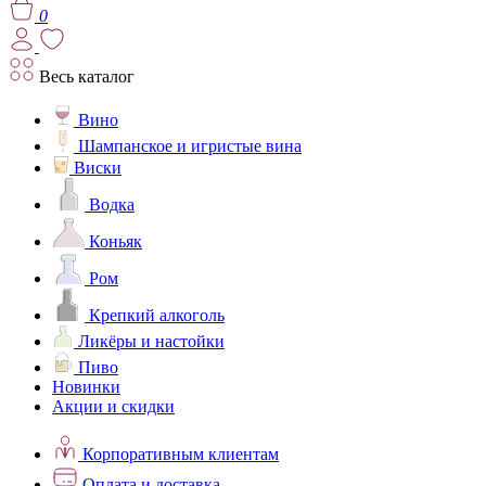
0
Весь каталог
Вино
Шампанское и игристые вина
Виски
Водка
Коньяк
Ром
Крепкий алкоголь
Ликёры и настойки
Пиво
Новинки
Акции и скидки
Корпоративным клиентам
Оплата и доставка