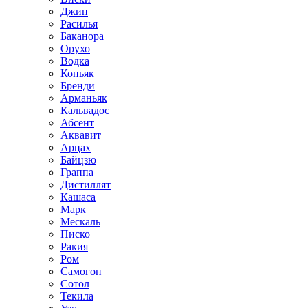
Джин
Расилья
Баканора
Орухо
Водка
Коньяк
Бренди
Арманьяк
Кальвадос
Абсент
Аквавит
Арцах
Байцзю
Граппа
Дистиллят
Кашаса
Марк
Мескаль
Писко
Ракия
Ром
Самогон
Сотол
Текила