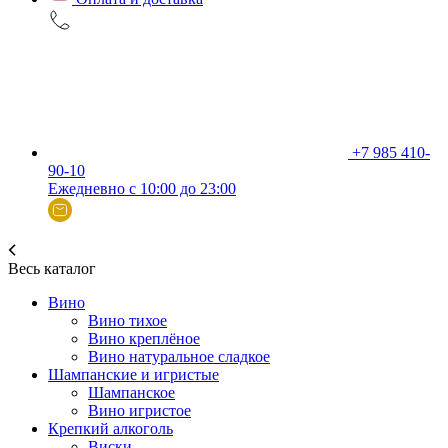
+7 985 410-
90-10
Ежедневно с 10:00 до 23:00
Весь каталог
Вино
Вино тихое
Вино креплёное
Вино натуральное сладкое
Шампанские и игристые
Шампанское
Вино игристое
Крепкий алкоголь
Виски