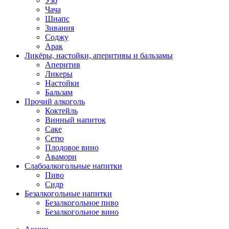
Узо
Чача
Шнапс
Зивания
Соджу
Арак
Ликёры, настойки, аперитивы и бальзамы
Аперитив
Ликеры
Настойки
Бальзам
Прочий алкоголь
Коктейль
Винный напиток
Саке
Сетю
Плодовое вино
Авамори
Слабоалкогольные напитки
Пиво
Сидр
Безалкогольные напитки
Безалкогольное пиво
Безалкогольное вино