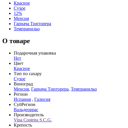
Красное
Сухое
12%
Менсия
Гарнача Тинторера
Темпранильо
О товаре
Подарочная упаковка
Нет
Цвет
Красное
Тип по сахару
Сухое
Виноград
Менсия
,
Гарнача Тинторера
,
Темпранильо
Регион
Испания
,
Галисия
СубРегион
Вальдеоррас
Производитель
Vina Costeira S.C.G.
Крепость