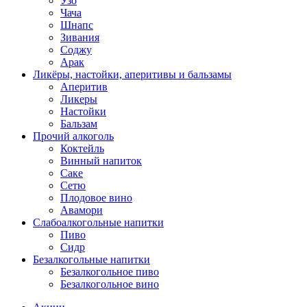
Узо
Чача
Шнапс
Зивания
Соджу
Арак
Ликёры, настойки, аперитивы и бальзамы
Аперитив
Ликеры
Настойки
Бальзам
Прочий алкоголь
Коктейль
Винный напиток
Саке
Сетю
Плодовое вино
Авамори
Слабоалкогольные напитки
Пиво
Сидр
Безалкогольные напитки
Безалкогольное пиво
Безалкогольное вино