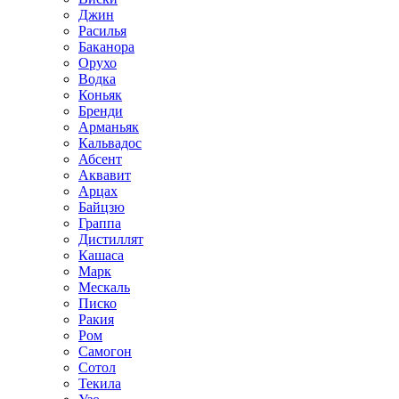
Джин
Расилья
Баканора
Орухо
Водка
Коньяк
Бренди
Арманьяк
Кальвадос
Абсент
Аквавит
Арцах
Байцзю
Граппа
Дистиллят
Кашаса
Марк
Мескаль
Писко
Ракия
Ром
Самогон
Сотол
Текила