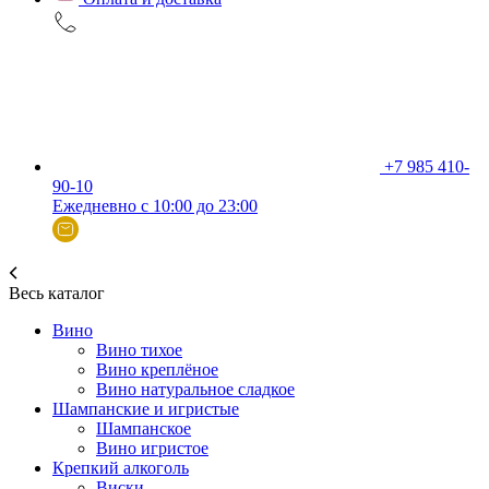
+7 985 410-
90-10
Ежедневно с 10:00 до 23:00
Весь каталог
Вино
Вино тихое
Вино креплёное
Вино натуральное сладкое
Шампанские и игристые
Шампанское
Вино игристое
Крепкий алкоголь
Виски