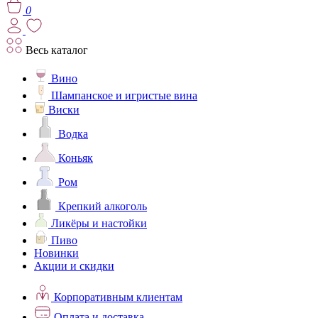
0
Весь каталог
Вино
Шампанское и игристые вина
Виски
Водка
Коньяк
Ром
Крепкий алкоголь
Ликёры и настойки
Пиво
Новинки
Акции и скидки
Корпоративным клиентам
Оплата и доставка