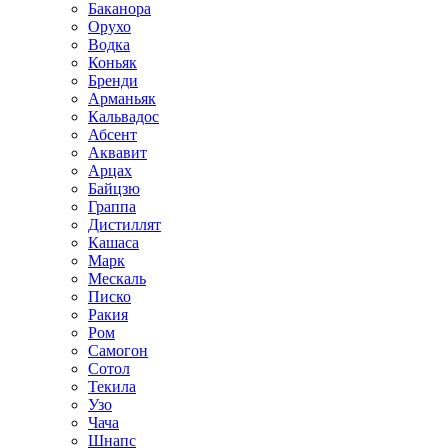
Баканора
Орухо
Водка
Коньяк
Бренди
Арманьяк
Кальвадос
Абсент
Аквавит
Арцах
Байцзю
Граппа
Дистиллят
Кашаса
Марк
Мескаль
Писко
Ракия
Ром
Самогон
Сотол
Текила
Узо
Чача
Шнапс