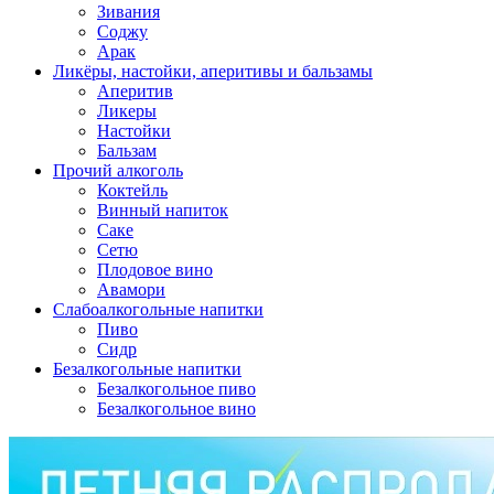
Зивания
Соджу
Арак
Ликёры, настойки, аперитивы и бальзамы
Аперитив
Ликеры
Настойки
Бальзам
Прочий алкоголь
Коктейль
Винный напиток
Саке
Сетю
Плодовое вино
Авамори
Слабоалкогольные напитки
Пиво
Сидр
Безалкогольные напитки
Безалкогольное пиво
Безалкогольное вино