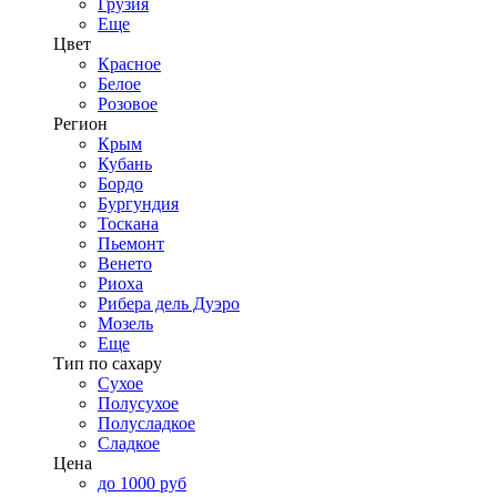
Грузия
Еще
Цвет
Красное
Белое
Розовое
Регион
Крым
Кубань
Бордо
Бургундия
Тоскана
Пьемонт
Венето
Риоха
Рибера дель Дуэро
Мозель
Еще
Тип по сахару
Сухое
Полусухое
Полусладкое
Сладкое
Цена
до 1000 руб