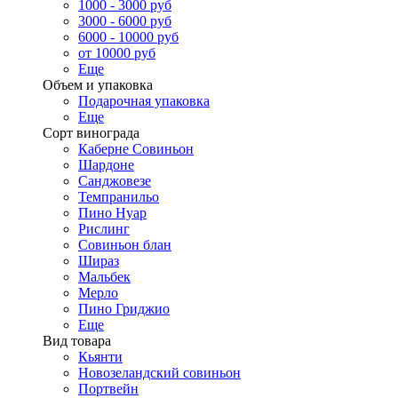
1000 - 3000 руб
3000 - 6000 руб
6000 - 10000 руб
от 10000 руб
Еще
Объем и упаковка
Подарочная упаковка
Еще
Сорт винограда
Каберне Совиньон
Шардоне
Санджовезе
Темпранильо
Пино Нуар
Рислинг
Совиньон блан
Шираз
Мальбек
Мерло
Пино Гриджио
Еще
Вид товара
Кьянти
Новозеландский совиньон
Портвейн