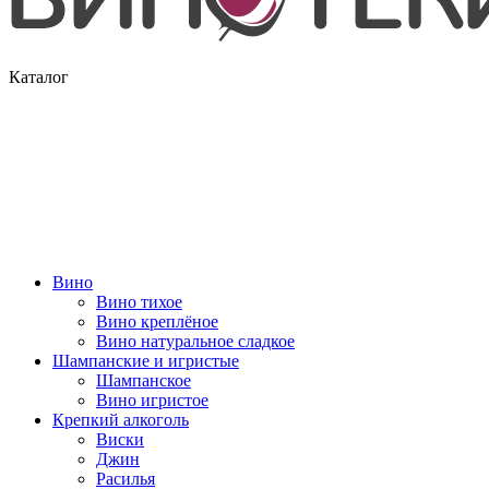
Каталог
Вино
Вино тихое
Вино креплёное
Вино натуральное сладкое
Шампанские и игристые
Шампанское
Вино игристое
Крепкий алкоголь
Виски
Джин
Расилья