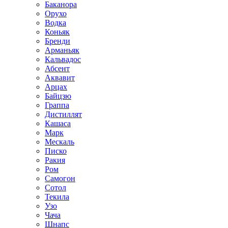
Баканора
Орухо
Водка
Коньяк
Бренди
Арманьяк
Кальвадос
Абсент
Аквавит
Арцах
Байцзю
Граппа
Дистиллят
Кашаса
Марк
Мескаль
Писко
Ракия
Ром
Самогон
Сотол
Текила
Узо
Чача
Шнапс