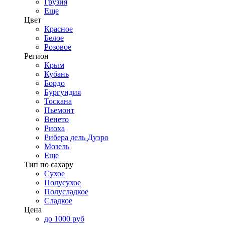
Грузия
Еще
Цвет
Красное
Белое
Розовое
Регион
Крым
Кубань
Бордо
Бургундия
Тоскана
Пьемонт
Венето
Риоха
Рибера дель Дуэро
Мозель
Еще
Тип по сахару
Сухое
Полусухое
Полусладкое
Сладкое
Цена
до 1000 руб