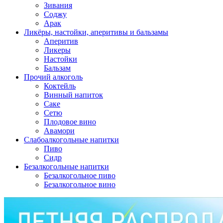
Зивания
Соджу
Арак
Ликёры, настойки, аперитивы и бальзамы
Аперитив
Ликеры
Настойки
Бальзам
Прочий алкоголь
Коктейль
Винный напиток
Саке
Сетю
Плодовое вино
Авамори
Слабоалкогольные напитки
Пиво
Сидр
Безалкогольные напитки
Безалкогольное пиво
Безалкогольное вино