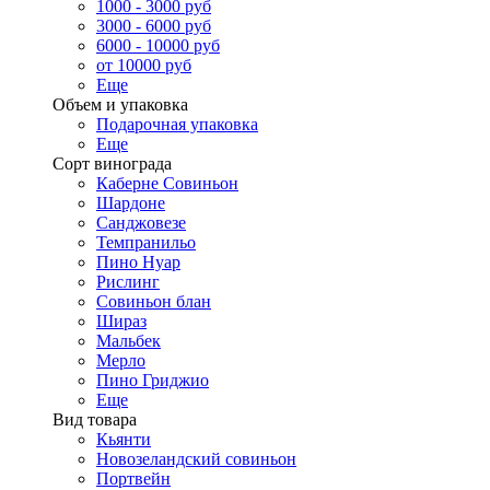
1000 - 3000 руб
3000 - 6000 руб
6000 - 10000 руб
от 10000 руб
Еще
Объем и упаковка
Подарочная упаковка
Еще
Сорт винограда
Каберне Совиньон
Шардоне
Санджовезе
Темпранильо
Пино Нуар
Рислинг
Совиньон блан
Шираз
Мальбек
Мерло
Пино Гриджио
Еще
Вид товара
Кьянти
Новозеландский совиньон
Портвейн