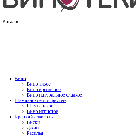
Каталог
Вино
Вино тихое
Вино креплёное
Вино натуральное сладкое
Шампанские и игристые
Шампанское
Вино игристое
Крепкий алкоголь
Виски
Джин
Расилья