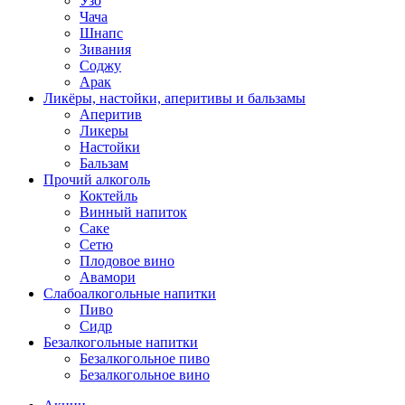
Узо
Чача
Шнапс
Зивания
Соджу
Арак
Ликёры, настойки, аперитивы и бальзамы
Аперитив
Ликеры
Настойки
Бальзам
Прочий алкоголь
Коктейль
Винный напиток
Саке
Сетю
Плодовое вино
Авамори
Слабоалкогольные напитки
Пиво
Сидр
Безалкогольные напитки
Безалкогольное пиво
Безалкогольное вино