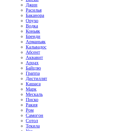
Джин
Расилья
Баканора
Орухо
Водка
Коньяк
Бренди
Арманьяк
Кальвадос
Абсент
Аквавит
Арцах
Байцзю
Граппа
Дистиллят
Кашаса
Марк
Мескаль
Писко
Ракия
Ром
Самогон
Сотол
Текила