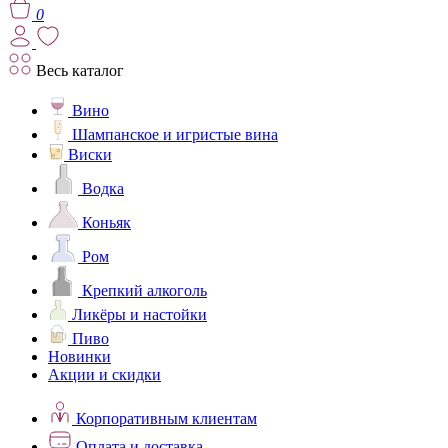
0
Весь каталог
Вино
Шампанское и игристые вина
Виски
Водка
Коньяк
Ром
Крепкий алкоголь
Ликёры и настойки
Пиво
Новинки
Акции и скидки
Корпоративным клиентам
Оплата и доставка