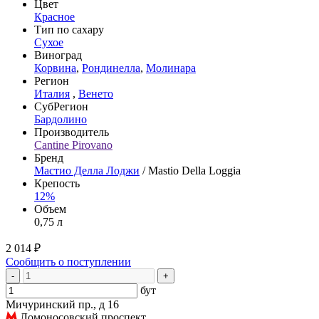
Цвет
Красное
Тип по сахару
Сухое
Виноград
Корвина
,
Рондинелла
,
Молинара
Регион
Италия
,
Венето
СубРегион
Бардолино
Производитель
Cantine Pirovano
Бренд
Мастио Делла Лоджи
/ Mastio Della Loggia
Крепость
12%
Объем
0,75 л
2 014 ₽
Сообщить о поступлении
-
+
бут
Мичуринский пр., д 16
Ломоносовский проспект