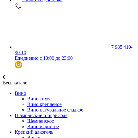
+7 985 410-
90-10
Ежедневно с 10:00 до 23:00
Весь каталог
Вино
Вино тихое
Вино креплёное
Вино натуральное сладкое
Шампанские и игристые
Шампанское
Вино игристое
Крепкий алкоголь
Виски