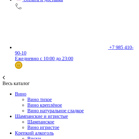
+7 985 410-
90-10
Ежедневно с 10:00 до 23:00
Весь каталог
Вино
Вино тихое
Вино креплёное
Вино натуральное сладкое
Шампанские и игристые
Шампанское
Вино игристое
Крепкий алкоголь
Виски