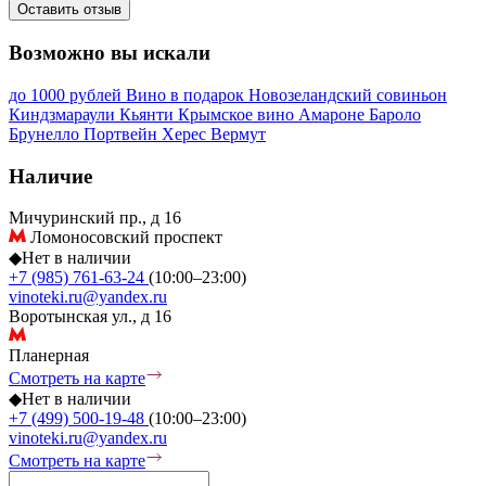
Оставить отзыв
Возможно вы искали
до 1000 рублей
Вино в подарок
Новозеландский совиньон
Киндзмараули
Кьянти
Крымское вино
Амароне
Бароло
Брунелло
Портвейн
Херес
Вермут
Наличие
Мичуринский пр., д 16
Ломоносовский проспект
◆
Нет в наличии
+7 (985) 761-63-24
(10:00–23:00)
vinoteki.ru@yandex.ru
Воротынская ул., д 16
Планерная
Смотреть на карте
◆
Нет в наличии
+7 (499) 500-19-48
(10:00–23:00)
vinoteki.ru@yandex.ru
Смотреть на карте