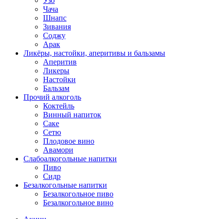
Узо
Чача
Шнапс
Зивания
Соджу
Арак
Ликёры, настойки, аперитивы и бальзамы
Аперитив
Ликеры
Настойки
Бальзам
Прочий алкоголь
Коктейль
Винный напиток
Саке
Сетю
Плодовое вино
Авамори
Слабоалкогольные напитки
Пиво
Сидр
Безалкогольные напитки
Безалкогольное пиво
Безалкогольное вино