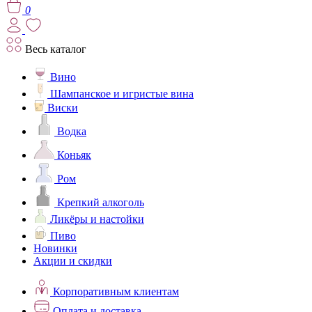
0
Весь каталог
Вино
Шампанское и игристые вина
Виски
Водка
Коньяк
Ром
Крепкий алкоголь
Ликёры и настойки
Пиво
Новинки
Акции и скидки
Корпоративным клиентам
Оплата и доставка