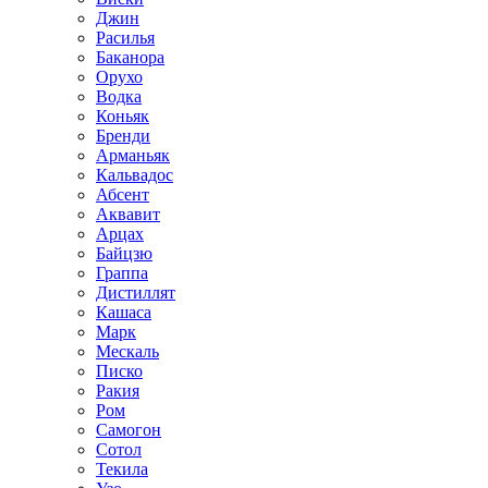
Джин
Расилья
Баканора
Орухо
Водка
Коньяк
Бренди
Арманьяк
Кальвадос
Абсент
Аквавит
Арцах
Байцзю
Граппа
Дистиллят
Кашаса
Марк
Мескаль
Писко
Ракия
Ром
Самогон
Сотол
Текила