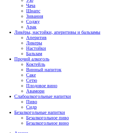
Узо
Чача
Шнапс
Зивания
Соджу
Арак
Ликёры, настойки, аперитивы и бальзамы
Аперитив
Ликеры
Настойки
Бальзам
Прочий алкоголь
Коктейль
Винный напиток
Саке
Сетю
Плодовое вино
Авамори
Слабоалкогольные напитки
Пиво
Сидр
Безалкогольные напитки
Безалкогольное пиво
Безалкогольное вино