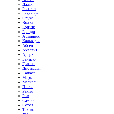
Джин
Расилья
Баканора
Орухо
Водка
Коньяк
Бренди
Арманьяк
Кальвадос
Абсент
Аквавит
Арцах
Байцзю
Граппа
Дистиллят
Кашаса
Марк
Мескаль
Писко
Ракия
Ром
Самогон
Сотол
Текила