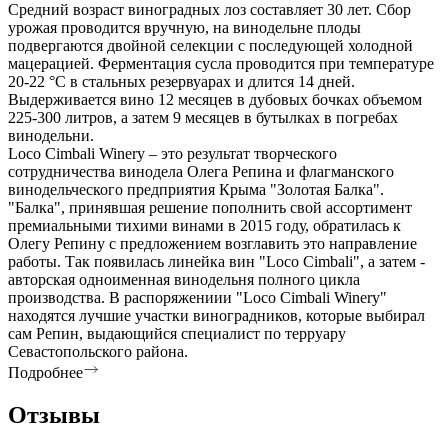
Средний возраст виноградных лоз составляет 30 лет. Сбор
урожая проводится вручную, на винодельне плоды
подвергаются двойной селекции с последующей холодной
мацерацией. Ферментация сусла проводится при температуре
20-22 °С в стальных резервуарах и длится 14 дней.
Выдерживается вино 12 месяцев в дубовых бочках объемом
225-300 литров, а затем 9 месяцев в бутылках в погребах
винодельни.
Loco Cimbali Winery – это результат творческого
сотрудничества винодела Олега Репина и флагманского
винодельческого предприятия Крыма "Золотая Балка".
"Балка", принявшая решение пополнить свой ассортимент
премиальными тихими винами в 2015 году, обратилась к
Олегу Репину с предложением возглавить это направление
работы. Так появилась линейка вин "Loco Cimbali", а затем -
авторская одноименная винодельня полного цикла
производства. В распоряжениии "Loco Cimbali Winery"
находятся лучшие участки виноградников, которые выбирал
сам Репин, выдающийся специалист по терруару
Севастопольского района.
Подробнее
Отзывы