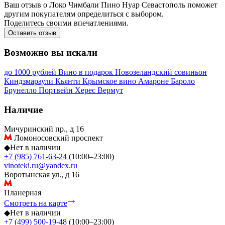
Ваш отзыв о Локо Чимбали Пино Нуар Севастополь поможет
другим покупателям определиться с выбором.
Поделитесь своими впечатлениями.
Оставить отзыв
Возможно вы искали
до 1000 рублей
Вино в подарок
Новозеландский совиньон
Киндзмараули
Кьянти
Крымское вино
Амароне
Бароло
Брунелло
Портвейн
Херес
Вермут
Наличие
Мичуринский пр., д 16
Ломоносовский проспект
◆
Нет в наличии
+7 (985) 761-63-24
(10:00–23:00)
vinoteki.ru@yandex.ru
Воротынская ул., д 16
Планерная
Смотреть на карте
◆
Нет в наличии
+7 (499) 500-19-48
(10:00–23:00)