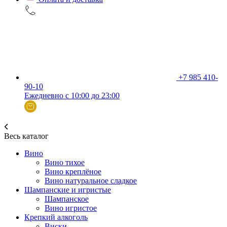
+7 985 410-
90-10
Ежедневно с 10:00 до 23:00
Весь каталог
Вино
Вино тихое
Вино креплёное
Вино натуральное сладкое
Шампанские и игристые
Шампанское
Вино игристое
Крепкий алкоголь
Виски