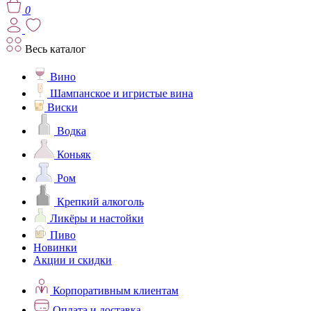
0
Весь каталог
Вино
Шампанское и игристые вина
Виски
Водка
Коньяк
Ром
Крепкий алкоголь
Ликёры и настойки
Пиво
Новинки
Акции и скидки
Корпоративным клиентам
Оплата и доставка