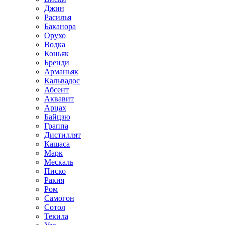
Джин
Расилья
Баканора
Орухо
Водка
Коньяк
Бренди
Арманьяк
Кальвадос
Абсент
Аквавит
Арцах
Байцзю
Граппа
Дистиллят
Кашаса
Марк
Мескаль
Писко
Ракия
Ром
Самогон
Сотол
Текила