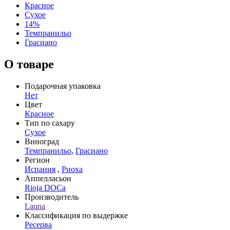
Красное
Сухое
14%
Темпранильо
Грасиано
О товаре
Подарочная упаковка
Нет
Цвет
Красное
Тип по сахару
Сухое
Виноград
Темпранильо
,
Грасиано
Регион
Испания
,
Риоха
Аппелласьон
Rioja DOCa
Производитель
Launa
Классификация по выдержке
Ресерва