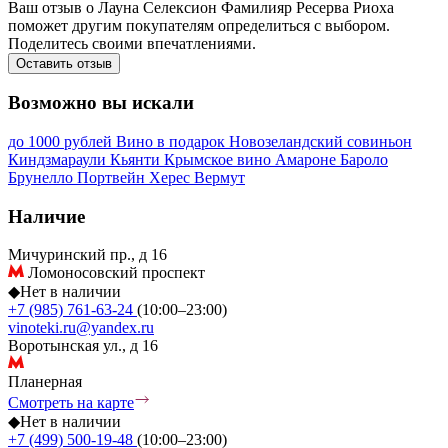
Ваш отзыв о Лауна Селексион Фамилияр Ресерва Риоха
поможет другим покупателям определиться с выбором.
Поделитесь своими впечатлениями.
Оставить отзыв
Возможно вы искали
до 1000 рублей
Вино в подарок
Новозеландский совиньон
Киндзмараули
Кьянти
Крымское вино
Амароне
Бароло
Брунелло
Портвейн
Херес
Вермут
Наличие
Мичуринский пр., д 16
Ломоносовский проспект
◆
Нет в наличии
+7 (985) 761-63-24
(10:00–23:00)
vinoteki.ru@yandex.ru
Воротынская ул., д 16
Планерная
Смотреть на карте
◆
Нет в наличии
+7 (499) 500-19-48
(10:00–23:00)