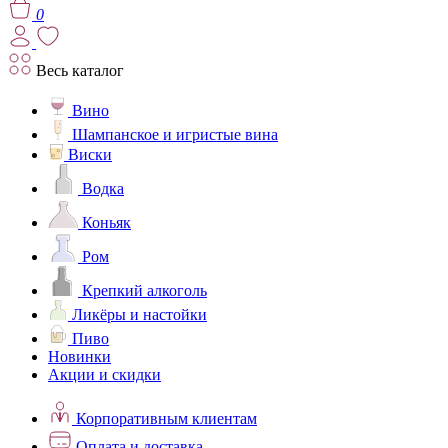
0
Весь каталог
Вино
Шампанское и игристые вина
Виски
Водка
Коньяк
Ром
Крепкий алкоголь
Ликёры и настойки
Пиво
Новинки
Акции и скидки
Корпоративным клиентам
Оплата и доставка