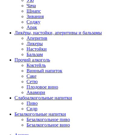
Узо
Чача
Шнапс
Зивания
Соджу
Арак
Ликёры, настойки, аперитивы и бальзамы
Аперитив
Ликеры
Настойки
Бальзам
Прочий алкоголь
Коктейль
Винный напиток
Саке
Сетю
Плодовое вино
Авамори
Слабоалкогольные напитки
Пиво
Сидр
Безалкогольные напитки
Безалкогольное пиво
Безалкогольное вино