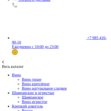
+7 985 410-
90-10
Ежедневно с 10:00 до 23:00
Весь каталог
Вино
Вино тихое
Вино креплёное
Вино натуральное сладкое
Шампанские и игристые
Шампанское
Вино игристое
Крепкий алкоголь
Виски