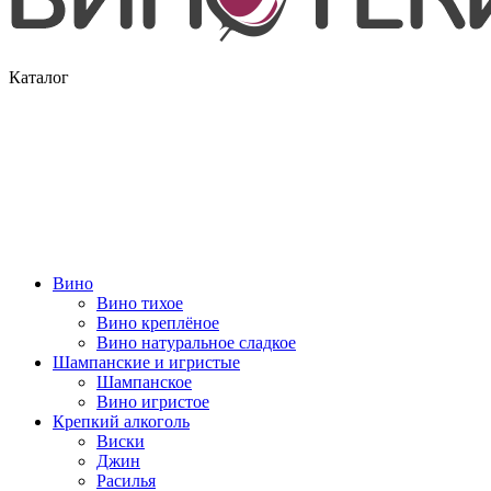
Каталог
Вино
Вино тихое
Вино креплёное
Вино натуральное сладкое
Шампанские и игристые
Шампанское
Вино игристое
Крепкий алкоголь
Виски
Джин
Расилья