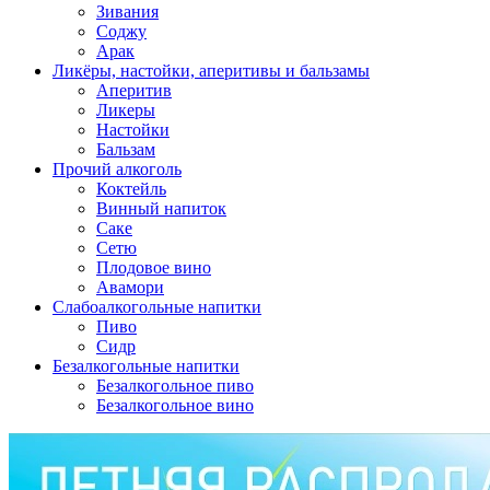
Зивания
Соджу
Арак
Ликёры, настойки, аперитивы и бальзамы
Аперитив
Ликеры
Настойки
Бальзам
Прочий алкоголь
Коктейль
Винный напиток
Саке
Сетю
Плодовое вино
Авамори
Слабоалкогольные напитки
Пиво
Сидр
Безалкогольные напитки
Безалкогольное пиво
Безалкогольное вино