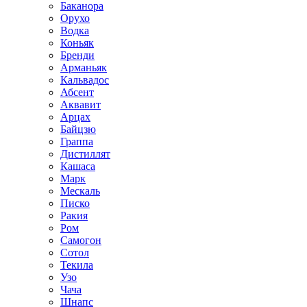
Баканора
Орухо
Водка
Коньяк
Бренди
Арманьяк
Кальвадос
Абсент
Аквавит
Арцах
Байцзю
Граппа
Дистиллят
Кашаса
Марк
Мескаль
Писко
Ракия
Ром
Самогон
Сотол
Текила
Узо
Чача
Шнапс