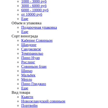
1000 - 3000 руб
3000 - 6000 руб
6000 - 10000 руб
от 10000 руб
Еще
Объем и упаковка
Подарочная упаковка
Еще
Сорт винограда
Каберне Совиньон
Шардоне
Санджовезе
Темпранильо
Пино Нуар
Рислинг
Совиньон блан
Шираз
Мальбек
Мерло
Пино Гриджио
Еще
Вид товара
Кьянти
Новозеландский совиньон
Портвейн