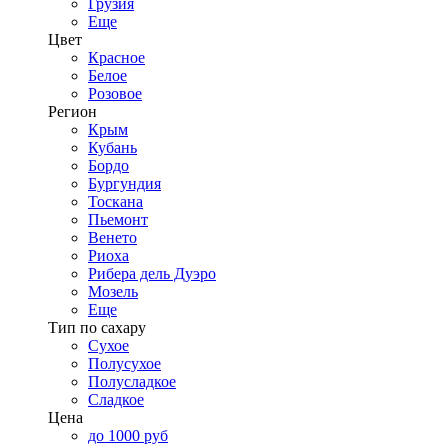
Грузия
Еще
Цвет
Красное
Белое
Розовое
Регион
Крым
Кубань
Бордо
Бургундия
Тоскана
Пьемонт
Венето
Риоха
Рибера дель Дуэро
Мозель
Еще
Тип по сахару
Сухое
Полусухое
Полусладкое
Сладкое
Цена
до 1000 руб