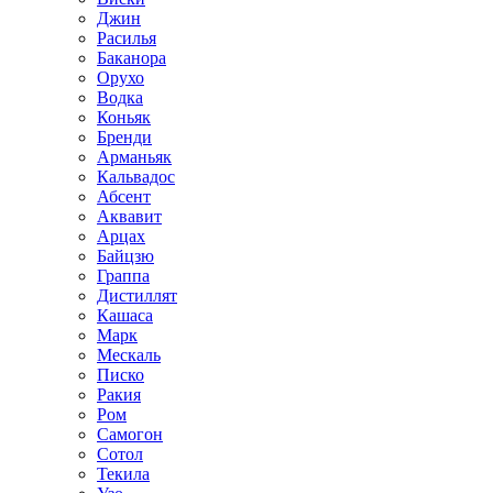
Джин
Расилья
Баканора
Орухо
Водка
Коньяк
Бренди
Арманьяк
Кальвадос
Абсент
Аквавит
Арцах
Байцзю
Граппа
Дистиллят
Кашаса
Марк
Мескаль
Писко
Ракия
Ром
Самогон
Сотол
Текила