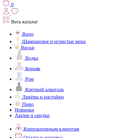
0
Весь каталог
Вино
Шампанское и игристые вина
Виски
Водка
Коньяк
Ром
Крепкий алкоголь
Ликёры и настойки
Пиво
Новинки
Акции и скидки
Корпоративным клиентам
Оплата и доставка