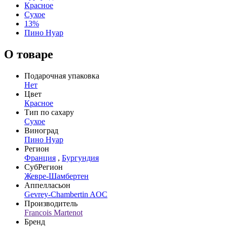
Красное
Сухое
13%
Пино Нуар
О товаре
Подарочная упаковка
Нет
Цвет
Красное
Тип по сахару
Сухое
Виноград
Пино Нуар
Регион
Франция
,
Бургундия
СубРегион
Жевре-Шамбертен
Аппелласьон
Gevrey-Chambertin AOC
Производитель
Francois Martenot
Бренд