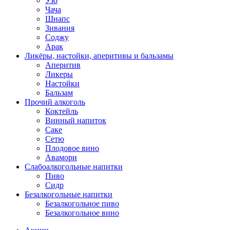
Узо
Чача
Шнапс
Зивания
Соджу
Арак
Ликёры, настойки, аперитивы и бальзамы
Аперитив
Ликеры
Настойки
Бальзам
Прочий алкоголь
Коктейль
Винный напиток
Саке
Сетю
Плодовое вино
Авамори
Слабоалкогольные напитки
Пиво
Сидр
Безалкогольные напитки
Безалкогольное пиво
Безалкогольное вино