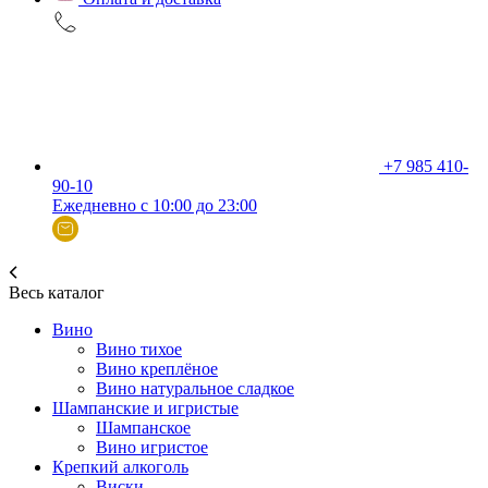
+7 985 410-
90-10
Ежедневно с 10:00 до 23:00
Весь каталог
Вино
Вино тихое
Вино креплёное
Вино натуральное сладкое
Шампанские и игристые
Шампанское
Вино игристое
Крепкий алкоголь
Виски