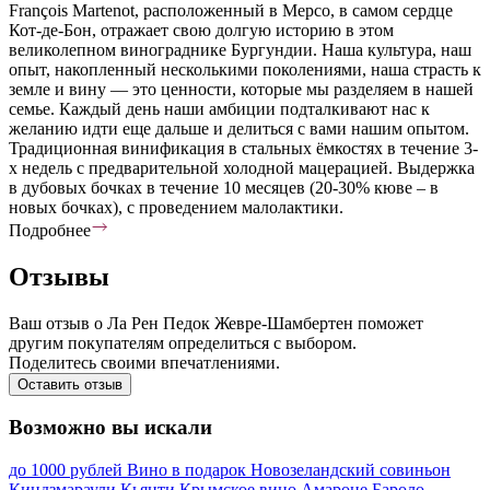
François Martenot, расположенный в Мерсо, в самом сердце
Кот-де-Бон, отражает свою долгую историю в этом
великолепном винограднике Бургундии. Наша культура, наш
опыт, накопленный несколькими поколениями, наша страсть к
земле и вину — это ценности, которые мы разделяем в нашей
семье. Каждый день наши амбиции подталкивают нас к
желанию идти еще дальше и делиться с вами нашим опытом.
Традиционная винификация в стальных ёмкостях в течение 3-
х недель с предварительной холодной мацерацией. Выдержка
в дубовых бочках в течение 10 месяцев (20-30% кюве – в
новых бочках), с проведением малолактики.
Подробнее
Отзывы
Ваш отзыв о Ла Рен Педок Жевре-Шамбертен поможет
другим покупателям определиться с выбором.
Поделитесь своими впечатлениями.
Оставить отзыв
Возможно вы искали
до 1000 рублей
Вино в подарок
Новозеландский совиньон
Киндзмараули
Кьянти
Крымское вино
Амароне
Бароло