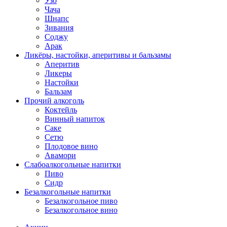
Узо
Чача
Шнапс
Зивания
Соджу
Арак
Ликёры, настойки, аперитивы и бальзамы
Аперитив
Ликеры
Настойки
Бальзам
Прочий алкоголь
Коктейль
Винный напиток
Саке
Сетю
Плодовое вино
Авамори
Слабоалкогольные напитки
Пиво
Сидр
Безалкогольные напитки
Безалкогольное пиво
Безалкогольное вино