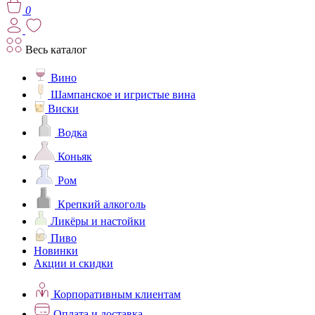
0
Весь каталог
Вино
Шампанское и игристые вина
Виски
Водка
Коньяк
Ром
Крепкий алкоголь
Ликёры и настойки
Пиво
Новинки
Акции и скидки
Корпоративным клиентам
Оплата и доставка