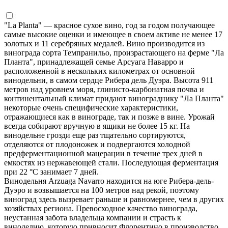
"La Planta" — красное сухое вино, год за годом получающее
самые высокие оценки и имеющее в своем активе не менее 17
золотых и 11 серебряных медалей. Вино производится из
винограда сорта Темпранильо, произрастающего на ферме "Ла
Планта", принадлежащей семье Арсуага Наварро и
расположенной в нескольких километрах от основной
винодельни, в самом сердце Рибера дель Дуэра. Высота 911
метров над уровнем моря, глинисто-карбонатная почва и
континентальный климат придают винограднику "Ла Планта"
некоторые очень специфические характеристики,
отражающиеся как в винограде, так и позже в вине. Урожай
всегда собирают вручную в ящики не более 15 кг. На
винодельне грозди еще раз тщательно сортируются,
отделяются от плодоножек и подвергаются холодной
предферментационной мацерации в течение трех дней в
емкостях из нержавеющей стали. Последующая ферментация
при 22 °C занимает 7 дней.
Винодельня Arzuaga Navarro находится на юге Рибера-дель-
Дуэро и возвышается на 100 метров над рекой, поэтому
виноград здесь вызревает раньше и равномернее, чем в других
хозяйствах региона. Превосходное качество винограда,
неустанная забота владельца компании и страсть к
виноделию, которую привносит Флорентино в производство,