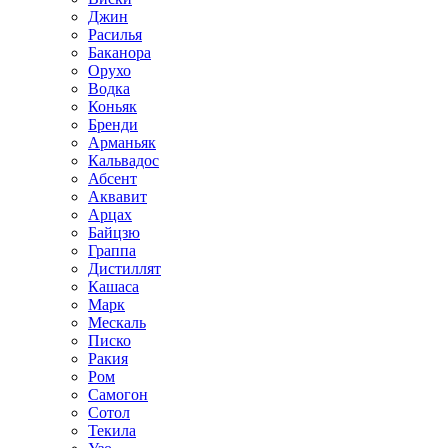
Джин
Расилья
Баканора
Орухо
Водка
Коньяк
Бренди
Арманьяк
Кальвадос
Абсент
Аквавит
Арцах
Байцзю
Граппа
Дистиллят
Кашаса
Марк
Мескаль
Писко
Ракия
Ром
Самогон
Сотол
Текила