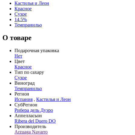
Кастилья и Леон
Красное
Сухое
14.5%
Темпранильо
О товаре
Подарочная упаковка
Нет
Цвет
Красное
Тип по сахару
Сухое
Виноград
Темпранильо
Регион
Испания
,
Кастилья и Леон
СубРегион
Рибера дель Дуэро
Аппелласьон
Ribera del Duero DO
Производитель
Arzuaga Navarro