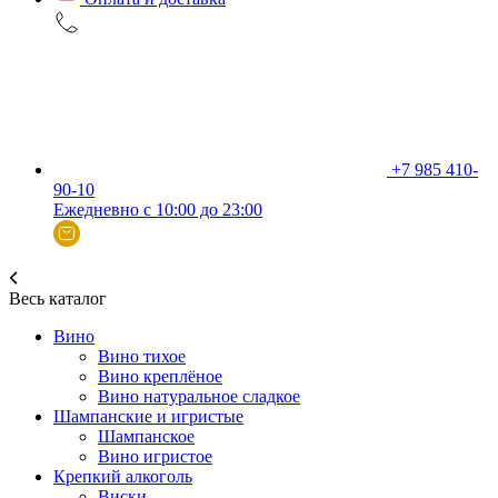
+7 985 410-
90-10
Ежедневно с 10:00 до 23:00
Весь каталог
Вино
Вино тихое
Вино креплёное
Вино натуральное сладкое
Шампанские и игристые
Шампанское
Вино игристое
Крепкий алкоголь
Виски