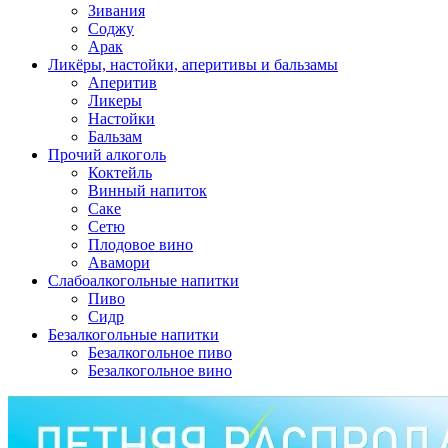
Зивания
Соджу
Арак
Ликёры, настойки, аперитивы и бальзамы
Аперитив
Ликеры
Настойки
Бальзам
Прочий алкоголь
Коктейль
Винный напиток
Саке
Сетю
Плодовое вино
Авамори
Слабоалкогольные напитки
Пиво
Сидр
Безалкогольные напитки
Безалкогольное пиво
Безалкогольное вино