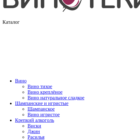
Каталог
Вино
Вино тихое
Вино креплёное
Вино натуральное сладкое
Шампанские и игристые
Шампанское
Вино игристое
Крепкий алкоголь
Виски
Джин
Расилья