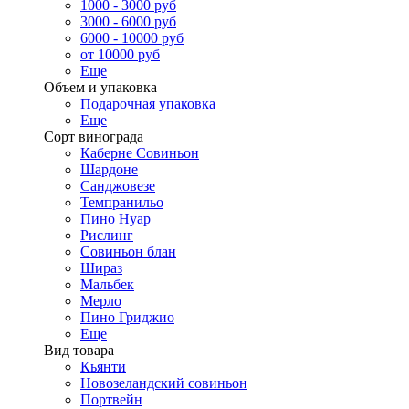
1000 - 3000 руб
3000 - 6000 руб
6000 - 10000 руб
от 10000 руб
Еще
Объем и упаковка
Подарочная упаковка
Еще
Сорт винограда
Каберне Совиньон
Шардоне
Санджовезе
Темпранильо
Пино Нуар
Рислинг
Совиньон блан
Шираз
Мальбек
Мерло
Пино Гриджио
Еще
Вид товара
Кьянти
Новозеландский совиньон
Портвейн