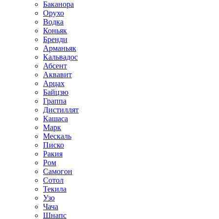
Баканора
Орухо
Водка
Коньяк
Бренди
Арманьяк
Кальвадос
Абсент
Аквавит
Арцах
Байцзю
Граппа
Дистиллят
Кашаса
Марк
Мескаль
Писко
Ракия
Ром
Самогон
Сотол
Текила
Узо
Чача
Шнапс