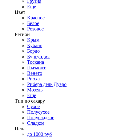
Грузия
Еще
Цвет
Красное
Белое
Розовое
Регион
Крым
Кубань
Бордо
Бургундия
Тоскана
Пьемонт
Венето
Риоха
Рибера дель Дуэро
Мозель
Еще
Тип по сахару
Сухое
Полусухое
Полусладкое
Сладкое
Цена
до 1000 руб