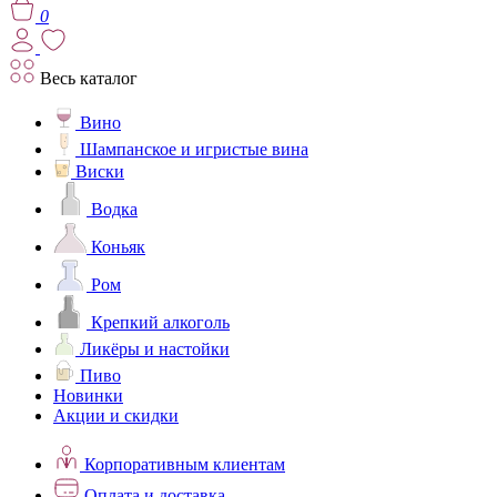
0
Весь каталог
Вино
Шампанское и игристые вина
Виски
Водка
Коньяк
Ром
Крепкий алкоголь
Ликёры и настойки
Пиво
Новинки
Акции и скидки
Корпоративным клиентам
Оплата и доставка