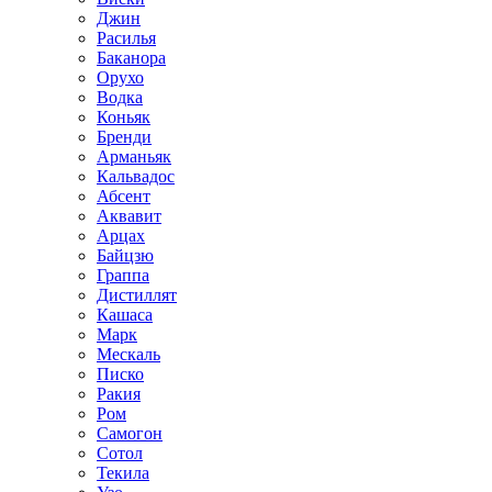
Джин
Расилья
Баканора
Орухо
Водка
Коньяк
Бренди
Арманьяк
Кальвадос
Абсент
Аквавит
Арцах
Байцзю
Граппа
Дистиллят
Кашаса
Марк
Мескаль
Писко
Ракия
Ром
Самогон
Сотол
Текила