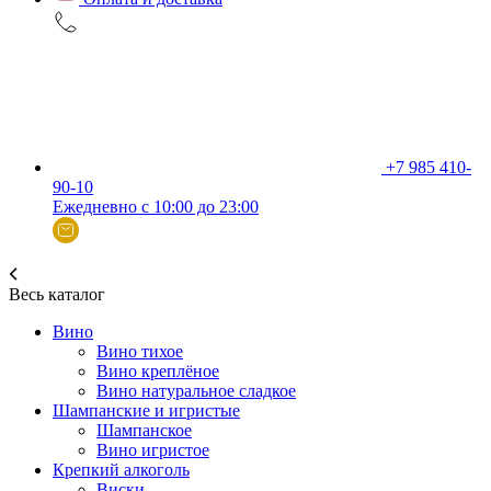
+7 985 410-
90-10
Ежедневно с 10:00 до 23:00
Весь каталог
Вино
Вино тихое
Вино креплёное
Вино натуральное сладкое
Шампанские и игристые
Шампанское
Вино игристое
Крепкий алкоголь
Виски