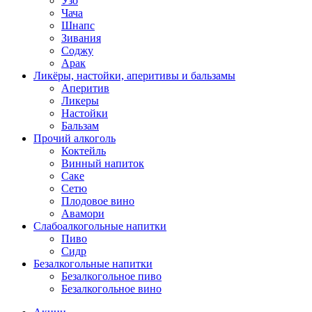
Узо
Чача
Шнапс
Зивания
Соджу
Арак
Ликёры, настойки, аперитивы и бальзамы
Аперитив
Ликеры
Настойки
Бальзам
Прочий алкоголь
Коктейль
Винный напиток
Саке
Сетю
Плодовое вино
Авамори
Слабоалкогольные напитки
Пиво
Сидр
Безалкогольные напитки
Безалкогольное пиво
Безалкогольное вино