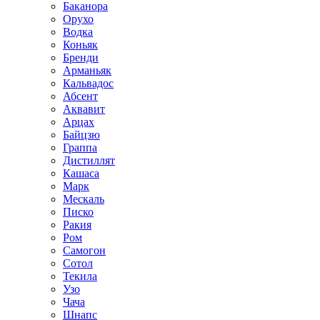
Баканора
Орухо
Водка
Коньяк
Бренди
Арманьяк
Кальвадос
Абсент
Аквавит
Арцах
Байцзю
Граппа
Дистиллят
Кашаса
Марк
Мескаль
Писко
Ракия
Ром
Самогон
Сотол
Текила
Узо
Чача
Шнапс