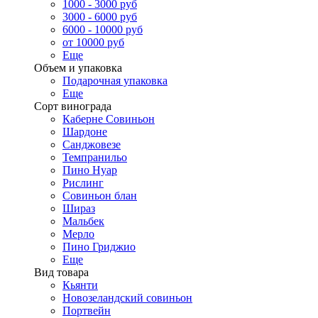
1000 - 3000 руб
3000 - 6000 руб
6000 - 10000 руб
от 10000 руб
Еще
Объем и упаковка
Подарочная упаковка
Еще
Сорт винограда
Каберне Совиньон
Шардоне
Санджовезе
Темпранильо
Пино Нуар
Рислинг
Совиньон блан
Шираз
Мальбек
Мерло
Пино Гриджио
Еще
Вид товара
Кьянти
Новозеландский совиньон
Портвейн