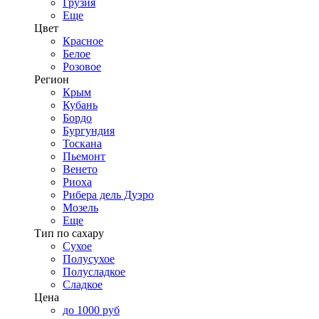
Грузия
Еще
Цвет
Красное
Белое
Розовое
Регион
Крым
Кубань
Бордо
Бургундия
Тоскана
Пьемонт
Венето
Риоха
Рибера дель Дуэро
Мозель
Еще
Тип по сахару
Сухое
Полусухое
Полусладкое
Сладкое
Цена
до 1000 руб