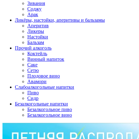
Зивания
Соджу
Арак
Ликёры, настойки, аперитивы и бальзамы
Аперитив
Ликеры
Настойки
Бальзам
Прочий алкоголь
Коктейль
Винный напиток
Саке
Сетю
Плодовое вино
Авамори
Слабоалкогольные напитки
Пиво
Сидр
Безалкогольные напитки
Безалкогольное пиво
Безалкогольное вино