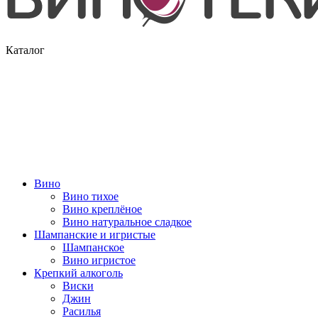
Каталог
Вино
Вино тихое
Вино креплёное
Вино натуральное сладкое
Шампанские и игристые
Шампанское
Вино игристое
Крепкий алкоголь
Виски
Джин
Расилья