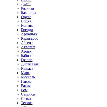
Джин
Расилья
Баканора
Орухо
Водка
Коньяк
Бренди
Арманьяк
Кальвадос
Абсент
Аквавит
Арцах
Байцзю
Граппа
Дистиллят
Кашаса
Марк
Мескаль
Писко
Ракия
Ром
Самогон
Сотол
Текила