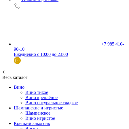
+7 985 410-
90-10
Ежедневно с 10:00 до 23:00
Весь каталог
Вино
Вино тихое
Вино креплёное
Вино натуральное сладкое
Шампанские и игристые
Шампанское
Вино игристое
Крепкий алкоголь
Виски