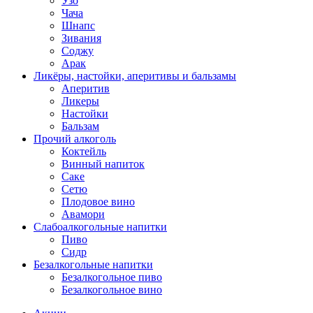
Узо
Чача
Шнапс
Зивания
Соджу
Арак
Ликёры, настойки, аперитивы и бальзамы
Аперитив
Ликеры
Настойки
Бальзам
Прочий алкоголь
Коктейль
Винный напиток
Саке
Сетю
Плодовое вино
Авамори
Слабоалкогольные напитки
Пиво
Сидр
Безалкогольные напитки
Безалкогольное пиво
Безалкогольное вино