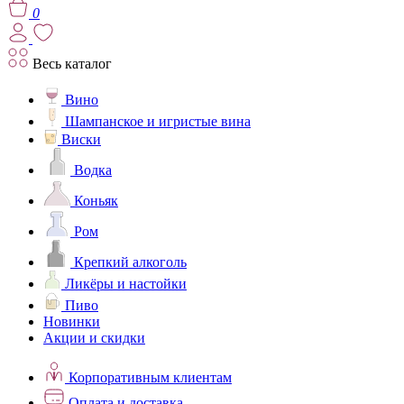
0
Весь каталог
Вино
Шампанское и игристые вина
Виски
Водка
Коньяк
Ром
Крепкий алкоголь
Ликёры и настойки
Пиво
Новинки
Акции и скидки
Корпоративным клиентам
Оплата и доставка