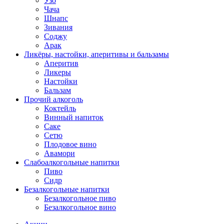
Узо
Чача
Шнапс
Зивания
Соджу
Арак
Ликёры, настойки, аперитивы и бальзамы
Аперитив
Ликеры
Настойки
Бальзам
Прочий алкоголь
Коктейль
Винный напиток
Саке
Сетю
Плодовое вино
Авамори
Слабоалкогольные напитки
Пиво
Сидр
Безалкогольные напитки
Безалкогольное пиво
Безалкогольное вино