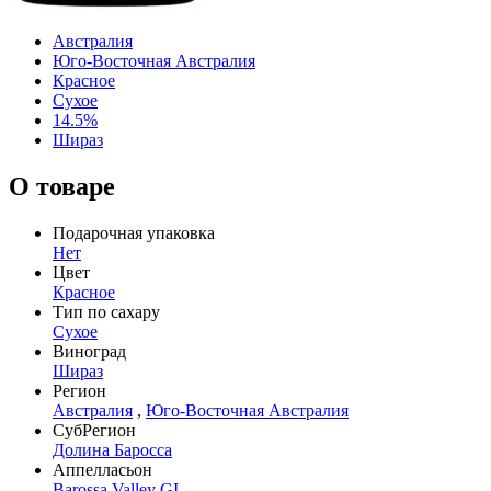
Австралия
Юго-Восточная Австралия
Красное
Сухое
14.5%
Шираз
О товаре
Подарочная упаковка
Нет
Цвет
Красное
Тип по сахару
Сухое
Виноград
Шираз
Регион
Австралия
,
Юго-Восточная Австралия
СубРегион
Долина Баросса
Аппелласьон
Barossa Valley GI