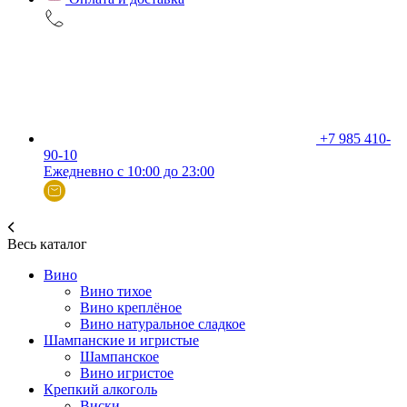
+7 985 410-
90-10
Ежедневно с 10:00 до 23:00
Весь каталог
Вино
Вино тихое
Вино креплёное
Вино натуральное сладкое
Шампанские и игристые
Шампанское
Вино игристое
Крепкий алкоголь
Виски