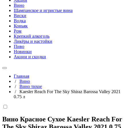
Акции
Вино
Шампанское и игристые вина
Виски
Водка
Коньяк
Ром
Крепкий алкоголь
Ликёры и настойки
Пиво
Новинки
Акции и скидки
Главная
/
Вино
/
Вино тихое
/
Kaesler Reach For The Sky Shiraz Barossa Valley 2021
0.75 л
Вино Красное Сухое Kaesler Reach For
The Sky Shiraz Barossa Valley 2021
0,75