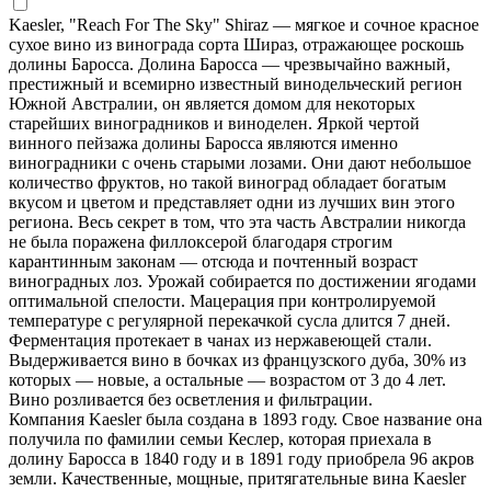
Kaesler, "Reach For The Sky" Shiraz — мягкое и сочное красное
сухое вино из винограда сорта Шираз, отражающее роскошь
долины Баросса. Долина Баросса — чрезвычайно важный,
престижный и всемирно известный винодельческий регион
Южной Австралии, он является домом для некоторых
старейших виноградников и виноделен. Яркой чертой
винного пейзажа долины Баросса являются именно
виноградники с очень старыми лозами. Они дают небольшое
количество фруктов, но такой виноград обладает богатым
вкусом и цветом и представляет одни из лучших вин этого
региона. Весь секрет в том, что эта часть Австралии никогда
не была поражена филлоксерой благодаря строгим
карантинным законам — отсюда и почтенный возраст
виноградных лоз. Урожай собирается по достижении ягодами
оптимальной спелости. Мацерация при контролируемой
температуре с регулярной перекачкой сусла длится 7 дней.
Ферментация протекает в чанах из нержавеющей стали.
Выдерживается вино в бочках из французского дуба, 30% из
которых — новые, а остальные — возрастом от 3 до 4 лет.
Вино розливается без осветления и фильтрации.
Компания Kaesler была создана в 1893 году. Свое название она
получила по фамилии семьи Кеслер, которая приехала в
долину Баросса в 1840 году и в 1891 году приобрела 96 акров
земли. Качественные, мощные, притягательные вина Kaesler