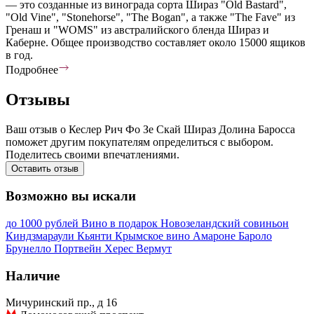
— это созданные из винограда сорта Шираз "Old Bastard",
"Old Vine", "Stonehorse", "The Bogan", а также "The Fave" из
Гренаш и "WOMS" из австралийского бленда Шираз и
Каберне. Общее производство составляет около 15000 ящиков
в год.
Подробнее
Отзывы
Ваш отзыв о Кеслер Рич Фо Зе Скай Шираз Долина Баросса
поможет другим покупателям определиться с выбором.
Поделитесь своими впечатлениями.
Оставить отзыв
Возможно вы искали
до 1000 рублей
Вино в подарок
Новозеландский совиньон
Киндзмараули
Кьянти
Крымское вино
Амароне
Бароло
Брунелло
Портвейн
Херес
Вермут
Наличие
Мичуринский пр., д 16