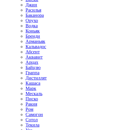
Джин
Расилья
Баканора
Орухо
Водка
Коньяк
Бренди
Арманьяк
Кальвадос
Абсент
Аквавит
Арцах
Байцзю
Граппа
Дистиллят
Кашаса
Марк
Мескаль
Писко
Ракия
Ром
Самогон
Сотол
Текила