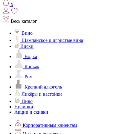
0
Весь каталог
Вино
Шампанское и игристые вина
Виски
Водка
Коньяк
Ром
Крепкий алкоголь
Ликёры и настойки
Пиво
Новинки
Акции и скидки
Корпоративным клиентам
Оплата и доставка