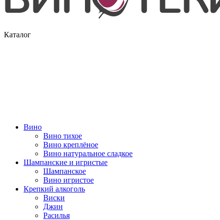
Каталог
Вино
Вино тихое
Вино креплёное
Вино натуральное сладкое
Шампанские и игристые
Шампанское
Вино игристое
Крепкий алкоголь
Виски
Джин
Расилья