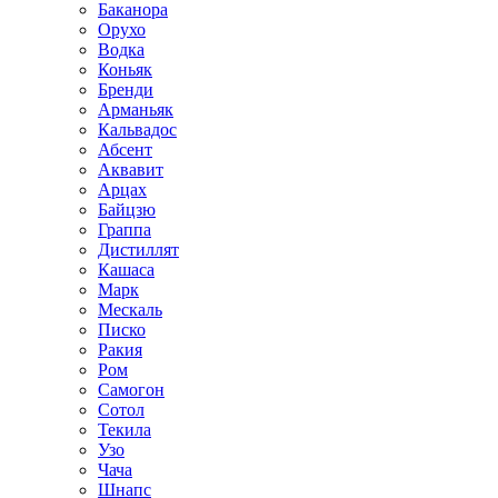
Баканора
Орухо
Водка
Коньяк
Бренди
Арманьяк
Кальвадос
Абсент
Аквавит
Арцах
Байцзю
Граппа
Дистиллят
Кашаса
Марк
Мескаль
Писко
Ракия
Ром
Самогон
Сотол
Текила
Узо
Чача
Шнапс