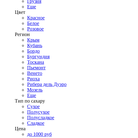
Грузия
Еще
Цвет
Красное
Белое
Розовое
Регион
Крым
Кубань
Бордо
Бургундия
Тоскана
Пьемонт
Венето
Риоха
Рибера дель Дуэро
Мозель
Еще
Тип по сахару
Сухое
Полусухое
Полусладкое
Сладкое
Цена
до 1000 руб