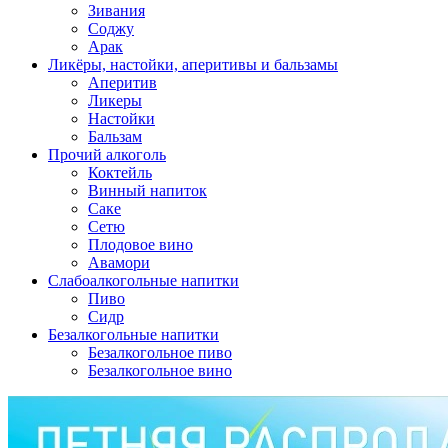
Зивания
Соджу
Арак
Ликёры, настойки, аперитивы и бальзамы
Аперитив
Ликеры
Настойки
Бальзам
Прочий алкоголь
Коктейль
Винный напиток
Саке
Сетю
Плодовое вино
Авамори
Слабоалкогольные напитки
Пиво
Сидр
Безалкогольные напитки
Безалкогольное пиво
Безалкогольное вино