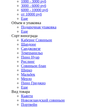
1000 - 3000 руб
3000 - 6000 руб
6000 - 10000 руб
от 10000 руб
Еще
Объем и упаковка
Подарочная упаковка
Еще
Сорт винограда
Каберне Совиньон
Шардоне
Санджовезе
Темпранильо
Пино Нуар
Рислинг
Совиньон блан
Шираз
Мальбек
Мерло
Пино Гриджио
Еще
Вид товара
Кьянти
Новозеландский совиньон
Портвейн