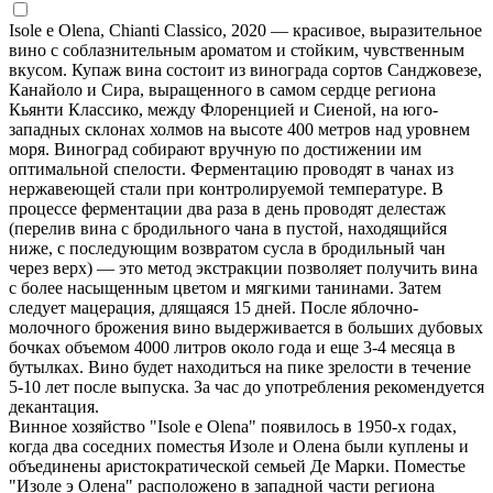
Isole e Olena, Chianti Classico, 2020 — красивое, выразительное
вино с соблазнительным ароматом и стойким, чувственным
вкусом. Купаж вина состоит из винограда сортов Санджовезе,
Канайоло и Сира, выращенного в самом сердце региона
Кьянти Классико, между Флоренцией и Сиеной, на юго-
западных склонах холмов на высоте 400 метров над уровнем
моря. Виноград собирают вручную по достижении им
оптимальной спелости. Ферментацию проводят в чанах из
нержавеющей стали при контролируемой температуре. В
процессе ферментации два раза в день проводят делестаж
(перелив вина с бродильного чана в пустой, находящийся
ниже, с последующим возвратом сусла в бродильный чан
через верх) — это метод экстракции позволяет получить вина
с более насыщенным цветом и мягкими танинами. Затем
следует мацерация, длящаяся 15 дней. После яблочно-
молочного брожения вино выдерживается в больших дубовых
бочках объемом 4000 литров около года и еще 3-4 месяца в
бутылках. Вино будет находиться на пике зрелости в течение
5-10 лет после выпуска. За час до употребления рекомендуется
декантация.
Винное хозяйство "Isole e Olena" появилось в 1950-х годах,
когда два соседних поместья Изоле и Олена были куплены и
объединены аристократической семьей Де Марки. Поместье
"Изоле э Олена" расположено в западной части региона