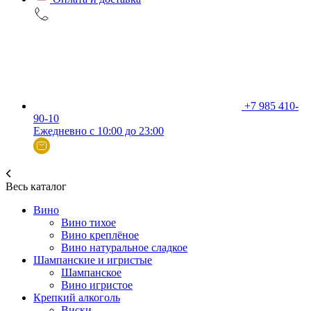
+7 985 410-
90-10
Ежедневно с 10:00 до 23:00
Весь каталог
Вино
Вино тихое
Вино креплёное
Вино натуральное сладкое
Шампанские и игристые
Шампанское
Вино игристое
Крепкий алкоголь
Виски