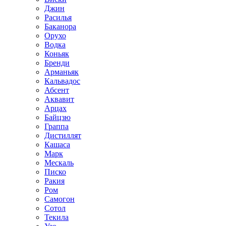
Джин
Расилья
Баканора
Орухо
Водка
Коньяк
Бренди
Арманьяк
Кальвадос
Абсент
Аквавит
Арцах
Байцзю
Граппа
Дистиллят
Кашаса
Марк
Мескаль
Писко
Ракия
Ром
Самогон
Сотол
Текила