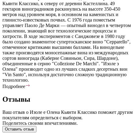
Кьянти Классико, к северу от деревни Кастеллина. 49
гектаров виноградников раскинулись на высоте 350-450
метров над уровнем моря, в основном на каменистых и
глинисто-известковых почвах. С 1976 года поместьем
управляет Паоло Де Марки — опытный винодел в четвертом
поколении, знающий все технологические процессы и
хитрости. В ходе экспериментов с Санджовезе в 1980 году
было создано знаменитое супертосканское вино "Cepparello",
отмеченное критиками высшими баллами. На винодельне
также производятся моносепажные вина из международных
сортов винограда (Каберне Совиньон, Сира, Шардоне),
объединенные в серию "Collezione De Marchi". "Изоле э
Олена" производит одно из лучших сладких десертных вин
"Vin Santo", используя достаточно сложную традиционную
технологию.
Подробнее
Отзывы
Ваш отзыв о Изоле е Олена Кьянти Классико поможет другим
покупателям определиться с выбором.
Поделитесь своими впечатлениями.
Оставить отзыв