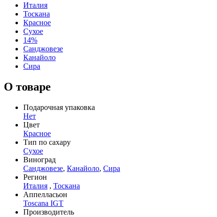
Италия
Тоскана
Красное
Сухое
14%
Санджовезе
Канайоло
Сира
О товаре
Подарочная упаковка
Нет
Цвет
Красное
Тип по сахару
Сухое
Виноград
Санджовезе
,
Канайоло
,
Сира
Регион
Италия
,
Тоскана
Аппелласьон
Toscana IGT
Производитель