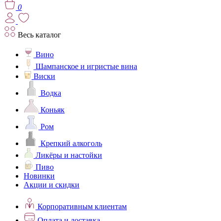
0
Весь каталог
Вино
Шампанское и игристые вина
Виски
Водка
Коньяк
Ром
Крепкий алкоголь
Ликёры и настойки
Пиво
Новинки
Акции и скидки
Корпоративным клиентам
Оплата и доставка