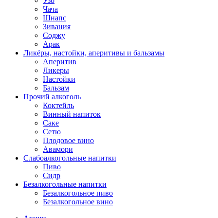
Узо
Чача
Шнапс
Зивания
Соджу
Арак
Ликёры, настойки, аперитивы и бальзамы
Аперитив
Ликеры
Настойки
Бальзам
Прочий алкоголь
Коктейль
Винный напиток
Саке
Сетю
Плодовое вино
Авамори
Слабоалкогольные напитки
Пиво
Сидр
Безалкогольные напитки
Безалкогольное пиво
Безалкогольное вино